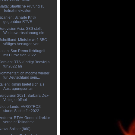
Malta: Staatliche Prüfung zu
Teilnahmekosten
Spanien: Scharfe Kritik
gegenüber RTVE
Eurovision Asia: SBS stellt
Wettbewerbsplanung ein
Schottland: Minister wirft BBC
völliges Versagen vor
Italien: San Remo liebäugelt
mit Eurovision 2022
Serbien: RTS kündigt Beovizija
für 2022 an
Kommentar: Ich möchte wieder
für Deutschland sein...
Italien: Rimini bietet sich als
Austragungsort an
Eurovision 2021: Barbara Dex-
Voting eröffnet
Niederlande: AVROTROS
startet Suche für 2022
Andorra: RTVA-Generaldirektor
verneint Teilnahme
News-Splitter (860)