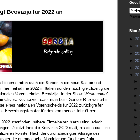
Google
t Beovizija für 2022 an
Power
Blog-
►
20
►
20
►
20
►
20
►
20
▼
20
►
 Finnen starten auch die Serben in die neue Saison und
ur ihre Teilnahme 2022 in Italien sondern auch gleichzeitig die
►
tionalen Vorentscheids Beovizija. In der Show "
Među nama
"
►
fin Olivera Kovačević, dass man beim Sender RTS weiterhin
►
se eines nationalen Vorentscheids für 2022 zurückgreifen
►
 das Bewerbungsfenster für das kommende Jahr öffnen.
►
r 2022 stattfinden, nähere Einzelheiten hierzu sind jedoch
►
gen. Zuletzt fand die Beovizija 2020 statt, als sich das Trio
▼
lifizieren konnte. Nach der coronabedingten Absage des
später die automatische Nominierung für dieses Jahr.