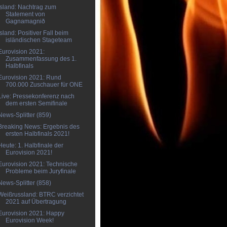
Island: Nachtrag zum
Statement von
Gagnamagnið
Island: Positiver Fall beim
isländischen Stageteam
Eurovision 2021:
Zusammenfassung des 1.
Halbfinals
Eurovision 2021: Rund
700.000 Zuschauer für ONE
Live: Pressekonferenz nach
dem ersten Semifinale
News-Splitter (859)
Breaking News: Ergebnis des
ersten Halbfinals 2021!
Heute: 1. Halbfinale der
Eurovision 2021!
Eurovision 2021: Technische
Probleme beim Juryfinale
News-Splitter (858)
Weißrussland: BTRC verzichtet
2021 auf Übertragung
Eurovision 2021: Happy
Eurovision Week!