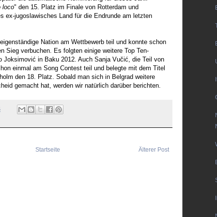
 loco
" den 15. Platz im Finale von Rotterdam und
iges ex-jugoslawisches Land für die Endrunde am letzten
 eigenständige Nation am Wettbewerb teil und konnte schon
en Sieg verbuchen. Es folgten einige weitere Top Ten-
ko Joksimović in Baku 2012. Auch Sanja Vučić, die Teil von
chon einmal am Song Contest teil und belegte mit dem Titel
kholm den 18. Platz. Sobald man sich in Belgrad weitere
eid gemacht hat, werden wir natürlich darüber berichten.
5
Startseite
Älterer Post