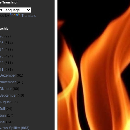
 Translator
ed by
Translate
Archiv
26
(99)
25
(614)
24
(478)
23
(494)
22
(611)
21
(631)
Dezember
(61)
November
(41)
Oktober
(60)
September
(40)
August
(36)
Juli
(24)
Juni
(17)
Mai
(143)
News-Splitter (863)