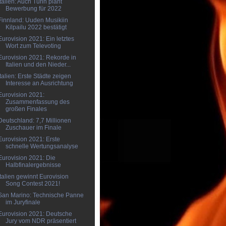
Italien: Auch Turin plant
Bewerbung für 2022
Finnland: Uuden Musikiin
Kilpailu 2022 bestätigt
Eurovision 2021: Ein letztes
Wort zum Televoting
Eurovision 2021: Rekorde in
Italien und den Nieder...
Italien: Erste Städte zeigen
Interesse an Ausrichtung
Eurovision 2021:
Zusammenfassung des
großen Finales
Deutschland: 7,7 Millionen
Zuschauer im Finale
Eurovision 2021: Erste
schnelle Wertungsanalyse
Eurovision 2021: Die
Halbfinalergebnisse
Italien gewinnt Eurovision
Song Contest 2021!
San Marino: Technische Panne
im Juryfinale
Eurovision 2021: Deutsche
Jury vom NDR präsentiert