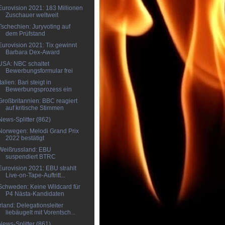
Eurovision 2021: 183 Millionen
Zuschauer weltweit
Tschechien: Juryvoting auf
dem Prüfstand
Eurovision 2021: Tix gewinnt
Barbara Dex-Award
USA: NBC schaltet
Bewerbungsformular frei
Italien: Bari steigt in
Bewerbungsprozess ein
Großbritannien: BBC reagiert
auf kritische Stimmen
News-Splitter (862)
Norwegen: Melodi Grand Prix
2022 bestätigt
Weißrussland: EBU
suspendiert BTRC
Eurovision 2021: EBU strahlt
Live-on-Tape-Auftritt...
Schweden: Keine Wildcard für
P4 Nästa-Kandidaten
Irland: Delegationsleiter
liebäugelt mit Vorentsch...
News-Splitter (861)