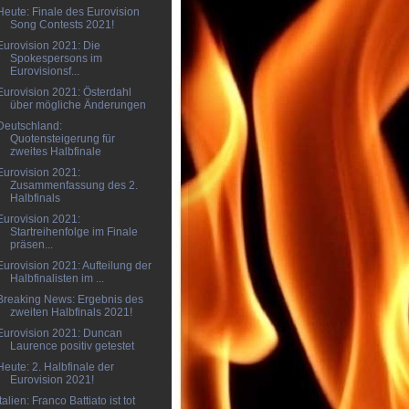
Heute: Finale des Eurovision
Song Contests 2021!
Eurovision 2021: Die
Spokespersons im
Eurovisionsf...
Eurovision 2021: Österdahl
über mögliche Änderungen
Deutschland:
Quotensteigerung für
zweites Halbfinale
Eurovision 2021:
Zusammenfassung des 2.
Halbfinals
Eurovision 2021:
Startreihenfolge im Finale
präsen...
Eurovision 2021: Aufteilung der
Halbfinalisten im ...
Breaking News: Ergebnis des
zweiten Halbfinals 2021!
Eurovision 2021: Duncan
Laurence positiv getestet
Heute: 2. Halbfinale der
Eurovision 2021!
Italien: Franco Battiato ist tot