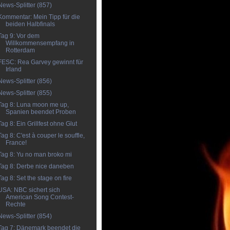
News-Splitter (857)
Kommentar: Mein Tipp für die
beiden Halbfinals
Tag 9: Vor dem
Willkommensempfang in
Rotterdam
FESC: Rea Garvey gewinnt für
Irland
News-Splitter (856)
News-Splitter (855)
Tag 8: Luna moon me up,
Spanien beendet Proben
Tag 8: Ein Grillfest ohne Glut
Tag 8: C'est à couper le souffle,
France!
Tag 8: Yu no man broko mi
Tag 8: Derbe nice daneben
Tag 8: Set the stage on fire
USA: NBC sichert sich
American Song Contest-
Rechte
News-Splitter (854)
Tag 7: Dänemark beendet die