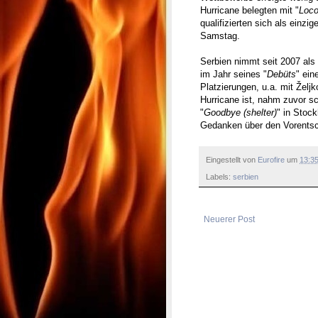
Hurricane belegten mit "
Loco
qualifizierten sich als einz
Samstag.
Serbien nimmt seit 2007 als
im Jahr seines "
Debüts
" ein
Platzierungen, u.a. mit Želj
Hurricane ist, nahm zuvor s
"
Goodbye (shelter)
" in Stoc
Gedanken über den Vorentsch
Eingestellt von
Eurofire
um
13:3
Labels:
serbien
Neuerer Post