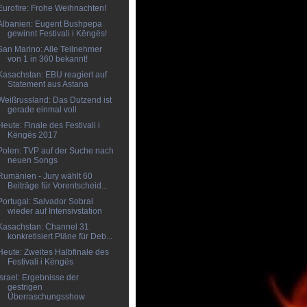
Eurofire: Frohe Weihnachten!
Albanien: Eugent Bushpepa
gewinnt Festivali i Këngës!
San Marino: Alle Teilnehmer
von 1 in 360 bekannt!
Kasachstan: EBU reagiert auf
Statement aus Astana
Weißrussland: Das Dutzend ist
gerade einmal voll
Heute: Finale des Festivali i
Këngës 2017
Polen: TVP auf der Suche nach
neuen Songs
Rumänien - Jury wählt 60
Beiträge für Vorentscheid...
Portugal: Salvador Sobral
wieder auf Intensivstation
Kasachstan: Channel 31
konkretisiert Pläne für Deb...
Heute: Zweites Halbfinale des
Festivali i Këngës
Israel: Ergebnisse der
gestrigen
Überraschungsshow