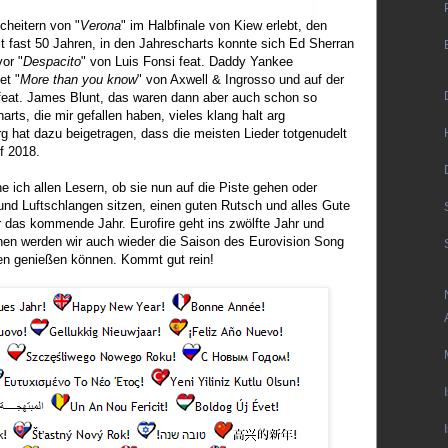
cheitern von "
Verona
" im Halbfinale von Kiew erlebt, den
t fast 50 Jahren, in den Jahrescharts konnte sich Ed Sherran
vor "
Despacito
" von Luis Fonsi feat. Daddy Yankee
et "
More than you know
" von Axwell & Ingrosso und auf der
feat. James Blunt, das waren dann aber auch schon so
harts, die mir gefallen haben, vieles klang halt arg
 hat dazu beigetragen, dass die meisten Lieder totgenudelt
uf 2018.
 ich allen Lesern, ob sie nun auf die Piste gehen oder
nd Luftschlangen sitzen, einen guten Rutsch und alles Gute
r das kommende Jahr. Eurofire geht ins zwölfte Jahr und
chen werden wir auch wieder die Saison des Eurovision Song
en genießen können. Kommt gut rein!