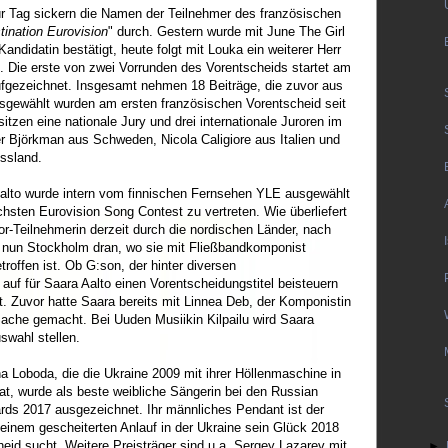
ür Tag sickern die Namen der Teilnehmer des französischen
tination Eurovision
" durch. Gestern wurde mit June The Girl
Kandidatin bestätigt, heute folgt mit Louka ein weiterer Herr
. Die erste von zwei Vorrunden des Vorentscheids startet am
ufgezeichnet. Insgesamt nehmen 18 Beiträge, die zuvor aus
sgewählt wurden am ersten französischen Vorentscheid seit
 sitzen eine nationale Jury und drei internationale Juroren im
er Björkman aus Schweden, Nicola Caligiore aus Italien und
ssland.
Aalto wurde intern vom finnischen Fernsehen YLE ausgewählt
sten Eurovision Song Contest zu vertreten. Wie überliefert
ctor-Teilnehmerin derzeit durch die nordischen Länder, nach
 nun Stockholm dran, wo sie mit Fließbandkomponist
ffen ist. Ob G:son, der hinter diversen
 auf für Saara Aalto einen Vorentscheidungstitel beisteuern
nt. Zuvor hatte Saara bereits mit Linnea Deb, der Komponistin
che gemacht. Bei Uuden Musiikin Kilpailu wird Saara
swahl stellen.
na Loboda, die die Ukraine 2009 mit ihrer Höllenmaschine in
at, wurde als beste weibliche Sängerin bei den Russian
rds 2017 ausgezeichnet. Ihr männliches Pendant ist der
einem gescheiterten Anlauf in der Ukraine sein Glück 2018
eid sucht. Weitere Preisträger sind u.a. Sergey Lazarev mit
►