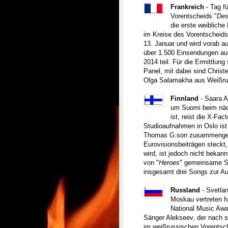
Frankreich
- Tag f
Vorentscheids "
Des
die erste weibliche 
im Kreise des Vorentscheids
13. Januar und wird vorab a
über 1.500 Einsendungen au
2014 teil. Für die Ermittlung
Panel, mit dabei sind Christ
Olga Salamakha aus Weißru
Finnland
- Saara 
um Suomi beim näch
ist, reist die X-Fa
Studioaufnahmen in Oslo ist
Thomas G:son zusammengetro
Eurovisionsbeiträgen steckt,
wird, ist jedoch nicht bekan
von "
Heroes
" gemeinsame Sa
insgesamt drei Songs zur Au
Russland
- Svetla
Moskau vertreten h
National Music Awa
Sänger Alekseev, der nach s
im weißrussischen Vorentsch