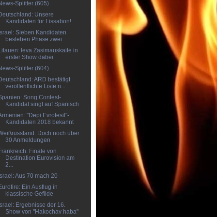
News-Splitter (605)
Deutschland: Unsere
Kandidaten für Lissabon!
Israel: Sieben Kandidaten
bestehen Phase zwei
Litauen: Ieva Zasimauskaitė in
erster Show dabei
News-Splitter (604)
Deutschland: ARD bestätigt
veröffentlichte Liste n...
Spanien: Song Contest-
Kandidat singt auf Spanisch
Armenien: "Depi Evrotesil"-
Kandidaten 2018 bekannt
Weißrussland: Doch noch über
30 Anmeldungen
Frankreich: Finale von
Destination Eurovision am
2...
Israel: Aus 70 mach 20
Eurofire: Ein Ausflug in
klassische Gefilde
Israel: Ergebnisse der 16.
Show von "Hakochav haba"