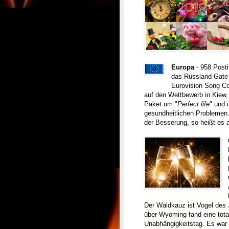
Europa
- 958 Post
das Russland-Gate 
Eurovision Song Con
auf den Wettbewerb in Kiew,
Paket um "
Perfect life
" und 
gesundheitlichen Problemen.
der Besserung, so heißt es 
Der Waldkauz ist Vogel des 
über Wyoming fand eine total
Unabhängigkeitstag. Es war 