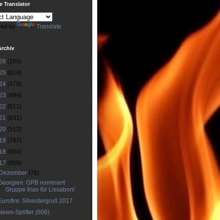
 Translator
ed by
Translate
Archiv
26
(100)
25
(614)
24
(478)
23
(494)
22
(611)
21
(631)
20
(512)
19
(787)
18
(954)
17
(959)
Dezember
(76)
Georgien: GPB nominiert
Gruppe Iriao für Lissabon!
Eurofire: Silvestergruß 2017
News-Splitter (606)