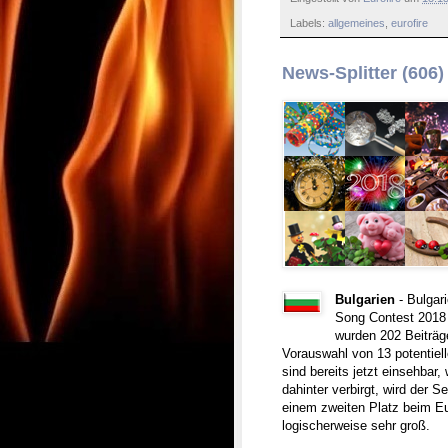
Labels:
allgemeines
,
eurofire
News-Splitter (606)
Bulgarien
- Bulgar
Song Contest 2018 
wurden 202 Beiträge
Vorauswahl von 13 potentiell
sind bereits jetzt einsehbar,
dahinter verbirgt, wird der 
einem zweiten Platz beim Eu
logischerweise sehr groß.