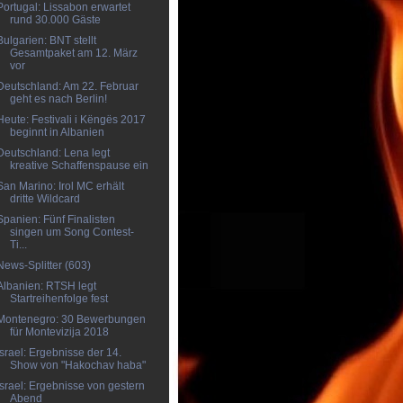
Portugal: Lissabon erwartet
rund 30.000 Gäste
Bulgarien: BNT stellt
Gesamtpaket am 12. März
vor
Deutschland: Am 22. Februar
geht es nach Berlin!
Heute: Festivali i Këngës 2017
beginnt in Albanien
Deutschland: Lena legt
kreative Schaffenspause ein
San Marino: Irol MC erhält
dritte Wildcard
Spanien: Fünf Finalisten
singen um Song Contest-
Ti...
News-Splitter (603)
Albanien: RTSH legt
Startreihenfolge fest
Montenegro: 30 Bewerbungen
für Montevizija 2018
Israel: Ergebnisse der 14.
Show von "Hakochav haba"
Israel: Ergebnisse von gestern
Abend