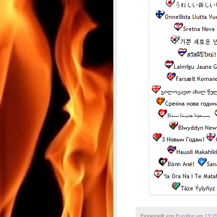
Eingestellt von
Eurofire
um
13:1