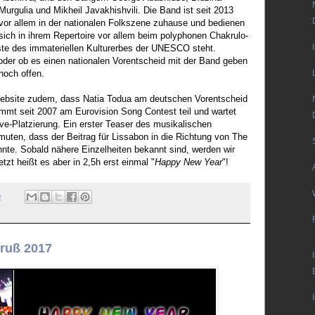
Murgulia und Mikheil Javakhishvili. Die Band ist seit 2013
vor allem in der nationalen Folkszene zuhause und bedienen
sich in ihrem Repertoire vor allem beim polyphonen Chakrulo-
ste des immateriellen Kulturerbes der UNESCO steht.
oder ob es einen nationalen Vorentscheid mit der Band geben
noch offen.
ebsite zudem, dass Natia Todua am deutschen Vorentscheid
immt seit 2007 am Eurovision Song Contest teil und wartet
ive-Platzierung. Ein erster Teaser des musikalischen
muten, dass der Beitrag für Lissabon in die Richtung von The
nte. Sobald nähere Einzelheiten bekannt sind, werden wir
etzt heißt es aber in 2,5h erst einmal "
Happy New Year
"!
0
gruß 2017