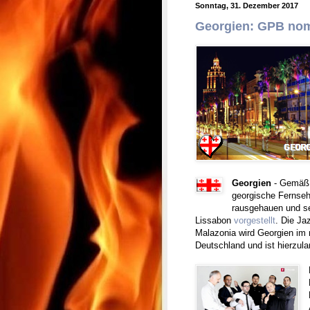
Sonntag, 31. Dezember 2017
Georgien: GPB nomi
Georgien
- Gemäß
georgische Fernse
rausgehauen und se
Lissabon
vorgestellt
. Die J
Malazonia wird Georgien im n
Deutschland und ist hierzul