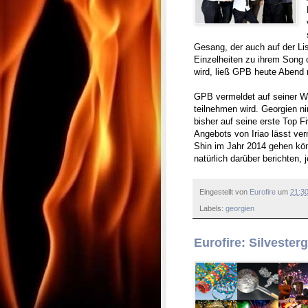
Gesang, der auch auf der Li
Einzelheiten zu ihrem Song 
wird, ließ GPB heute Abend 
GPB vermeldet auf seiner W
teilnehmen wird. Georgien n
bisher auf seine erste Top F
Angebots von Iriao lässt ver
Shin im Jahr 2014 gehen kön
natürlich darüber berichten, j
Eingestellt von
Eurofire
um
21:3
Labels:
georgien
Eurofire: Silvester