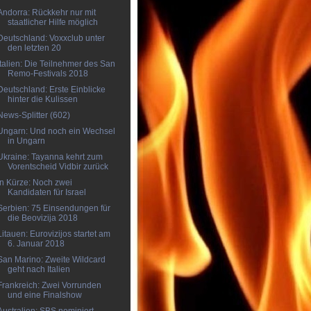
Andorra: Rückkehr nur mit
staatlicher Hilfe möglich
Deutschland: Voxxclub unter
den letzten 20
Italien: Die Teilnehmer des San
Remo-Festivals 2018
Deutschland: Erste Einblicke
hinter die Kulissen
News-Splitter (602)
Ungarn: Und noch ein Wechsel
in Ungarn
Ukraine: Tayanna kehrt zum
Vorentscheid Vidbir zurück
In Kürze: Noch zwei
Kandidaten für Israel
Serbien: 75 Einsendungen für
die Beovizija 2018
Litauen: Eurovizijos startet am
6. Januar 2018
San Marino: Zweite Wildcard
geht nach Italien
Frankreich: Zwei Vorrunden
und eine Finalshow