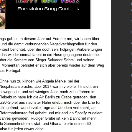
ings gab es in diesem Jahr auf Eurofire.me, wir haben über
und die damit verbundenden Negativschlagzeilen für den
test berichtet, über die doch sehr holprigen Vorbereitungen
 das wieder einmal latent in die Hose gegangene deutsche
über die Karriere von Sieger Salvador Sobral und seinen
 Momentan befindet er sich aber bereits wieder auf dem Weg
aus Portugal.
Ohne nun zu klingen wie Angela Merkel bei der
Neujahrsansprache, aber 2017 war in vielerlei Hinsicht ein
bewegendes und schwieriges Jahr, nach zehn Jahren im
Reisebüro habe ich die Air Berlin zu Grabe getragen, den
G20-Gipfel aus nächster Nähe erlebt, mich über die Ehe für
alle gefreut, wundervolle Tage auf Usedom verbracht, am
Reformationstag frei gehabt und mir endlich Spotify zugelegt.
Jahres geworden, Rüdiger Grube ist kein Bahnchef mehr,
e Sonnenfinsternis statt und Ghana feierte seinen 60.
also für jeden etwas dabei.