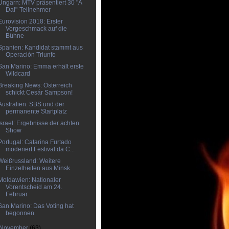
Ungarn: MTV präsentiert 30 "A
Dal"-Teilnehmer
Eurovision 2018: Erster
Vorgeschmack auf die
Bühne
Spanien: Kandidat stammt aus
Operación Triunfo
San Marino: Emma erhält erste
Wildcard
Breaking News: Österreich
schickt Cesár Sampson!
Australien: SBS und der
permanente Startplatz
Israel: Ergebnisse der achten
Show
Portugal: Catarina Furtado
moderiert Festival da C...
Weißrussland: Weitere
Einzelheiten aus Minsk
Moldawien: Nationaler
Vorentscheid am 24.
Februar
San Marino: Das Voting hat
begonnen
November
(63)