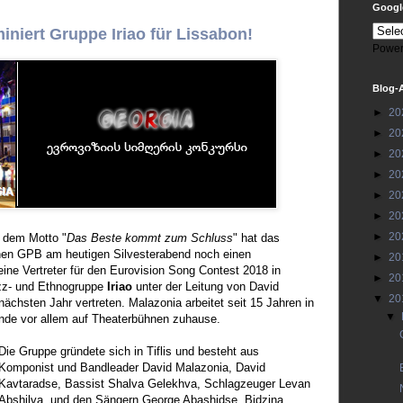
Google
niert Gruppe Iriao für Lissabon!
Power
Blog-
►
20
►
20
►
20
►
20
►
20
►
20
►
20
 dem Motto "
Das Beste kommt zum Schluss
" hat das
hen GPB am heutigen Silvesterabend noch einen
►
20
ine Vertreter für den Eurovision Song Contest 2018 in
►
20
azz- und Ethnogruppe
Iriao
unter der Leitung von David
▼
20
ächsten Jahr vertreten. Malazonia arbeitet seit 15 Jahren in
▼
ande vor allem auf Theaterbühnen zuhause.
Die Gruppe gründete sich in Tiflis und besteht aus
Komponist und Bandleader David Malazonia, David
Kavtaradse, Bassist Shalva Gelekhva, Schlagzeuger Levan
Abshilva, und den Sängern George Abashidse, Bidzina