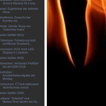
Australien: SBS nominiert
Jessica Mauboy für Lissa...
Israel: Ergebnisse der zehnten
Show
Nordkorea: Zuwachs bei
Eurofire.me
Heute: Zehnte Show von
"Hakochav haba"
News-Splitter (601)
Türkvizyon: Fortsetzung trotz
rechtlicher Probleme...
Eurovision 2018: Kein LED-
Staging in Lissabon
News-Splitter (600)
Slowenien: Vertrautes Portfolio
bei der EMA 2018
Australien:
Künstlerbekanntgabe am
Montag
Tschechien: ČT holt nationalen
Vorentscheid zurück
News-Splitter (599)
Lettland: "Soledad" und
Markus Riva starten bei Su...