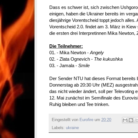
Dass es schwer ist, sich zwischen Ushgoro
einigen, haben die Ukrainer bereits im verg
diesjährige Vorentscheid toppt jedoch alles.
Vorentscheid 2.0. findet am 3. März in Kiew
die ersten drei Interpretinnen Mika Newton,
Die Teilnehmer:
01. - Mika Newton -
Angely
02. - Zlata Ognevich -
The kukushka
03. - Jamala -
Smile
Der Sender NTU hat dieses Format bereits b
Donnerstag ab 20:30 Uhr (MEZ) ausgestrahlt
das nicht wieder ändert, soll per Televoting
12. Mai zunächst im Semifinale des Eurovisi
Ruhig bleiben und Tee trinken.
Eingestellt von
Eurofire
um
20:20
Labels:
ukraine