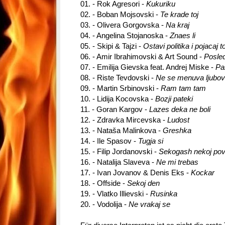
01. - Rok Agresori -
Kukuriku
02. - Boban Mojsovski -
Te krade toj
03. - Olivera Gorgovska -
Na kraj
04. - Angelina Stojanoska -
Znaes li
05. - Skipi & Tajzi -
Ostavi politika i pojacaj t
06. - Amir Ibrahimovski & Art Sound -
Posle
07. - Emilija Gievska feat. Andrej Miske -
Pa
08. - Riste Tevdovski -
Ne se menuva ljubov
09. - Martin Srbinovski -
Ram tam tam
10. - Lidija Kocovska -
Bozji pateki
11. - Goran Kargov -
Lazes deka ne boli
12. - Zdravka Mircevska -
Ludost
13. - Nataša Malinkova -
Greshka
14. - Ile Spasov -
Tugja si
15. - Filip Jordanovski -
Sekogash nekoj pov
16. - Natalija Slaveva -
Ne mi trebas
17. - Ivan Jovanov & Denis Eks -
Kockar
18. - Offside -
Sekoj den
19. - Vlatko Illievski -
Rusinka
20. - Vodolija -
Ne vrakaj se