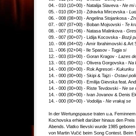
04. - 010 (10+00) - Natalija Slaveva -
Ne mi 
05. - 010 (00+10) - Zdravka Mircevska -
Lud
06. - 008 (08+00) - Angelina Stojankosa -
Zn
07. - 007 (07+00) - Boban Mojsovski -
Te kr
08. - 007 (01+06) - Natasa Malinkova -
Gre
09. - 007 (00+07) - Lidija Kocovska -
Bozji p
10. - 006 (04+02) - Amir Ibrahimovski & Art
11. - 006 (02+04) - Ile Spasov -
Tugja si
12. - 003 (03+00) - Goran Kragov -
Lazes de
13. - 001 (00+01) - Olivera Gorgovska -
Na 
14. - 000 (00+00) - Rok Agresori -
Kukuriku
14. - 000 (00+00) - Skipi & Tajzi -
Ostavi poli
14. - 000 (00+00) - Emilija Gievska feat. An
14. - 000 (00+00) - Riste Tevdovski -
Ne se 
14. - 000 (00+00) - Ivan Jovanov & Denis E
14. - 000 (00+00) - Vodolija -
Ne vrakaj se
In der Wertungspause traten u.a. Feminnem u
Kochovska erhielt darüber hinaus den Preis
Abends. Vlatko Ilievski wurde 1985 gebore
von Martin Vučić beim Song Contest. Beim M