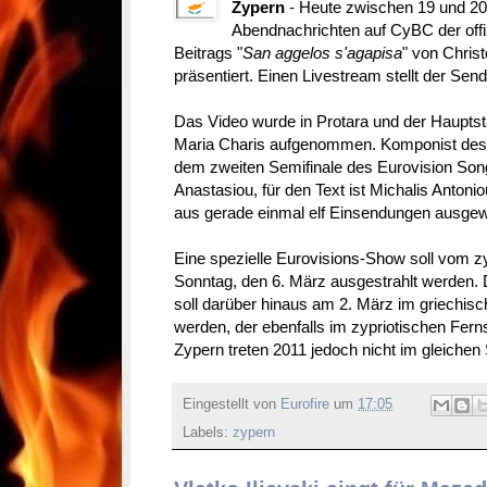
Zypern
- Heute zwischen 19 und 20
Abendnachrichten auf CyBC der offiz
Beitrags "
San aggelos s'agapisa
" von Christ
präsentiert. Einen Livestream stellt der Sen
Das Video wurde in Protara und der Hauptsta
Maria Charis aufgenommen. Komponist des 
dem zweiten Semifinale des Eurovision Song 
Anastasiou, für den Text ist Michalis Antonio
aus gerade einmal elf Einsendungen ausgew
Eine spezielle Eurovisions-Show soll vom 
Sonntag, den 6. März ausgestrahlt werden. 
soll darüber hinaus am 2. März im griechisc
werden, der ebenfalls im zypriotischen Fern
Zypern treten 2011 jedoch nicht im gleichen 
Eingestellt von
Eurofire
um
17:05
Labels:
zypern