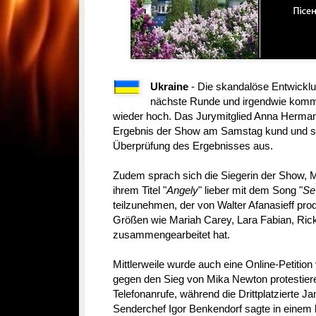
Ukraine
- Die skandalöse Entwicklun
nächste Runde und irgendwie komme
wieder hoch. Das Jurymitglied Anna Herman
Ergebnis der Show am Samstag kund und spr
Überprüfung des Ergebnisses aus.
Zudem sprach sich die Siegerin der Show, Mi
ihrem Titel "
Angely
" lieber mit dem Song "
Se
teilzunehmen, der von Walter Afanasieff prod
Größen wie Mariah Carey, Lara Fabian, Rick
zusammengearbeitet hat.
Mittlerweile wurde auch eine Online-Petition
gegen den Sieg von Mika Newton protestieren
Telefonanrufe, während die Drittplatzierte J
Senderchef Igor Benkendorf sagte in einem k