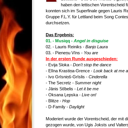
haben den lettischen Vorentscheid f
konnten sich im Superfinale gegen Lauris Rei
Gruppe F.L.Y. für Lettland beim Song Conte
durchsetzen.
Das Ergebnis:
01. - Musiqq -
Angel in disguise
02. - Lauris Reiniks -
Banjo Laura
03. - Pieneņu Vīns -
You are
In der ersten Runde ausgeschieden:
- Evija Sloka -
Don't stop the dance
- Elīna Krastiņa-Grence -
Look back at me a
- Ivo Grīsniņš-Grīslis -
Cinderella
- The Secretz -
Summer night
- Jānis Stībelis -
Let it be me
- Oksana Ļepska -
Live on!
- Blitze -
Hop
- D-Family -
Daylight
Moderiert wurde der Vorentscheid, der mit 
gezogen wurde, von Ugis Joksts und Valter