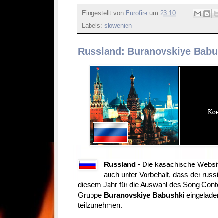
Eingestellt von
Eurofire
um
23:10
Labels:
slowenien
Russland: Buranovskiye Babu
Russland
- Die kasachische Websi
auch unter Vorbehalt, dass der rus
diesem Jahr für die Auswahl des Song Contes
Gruppe
Buranovskiye Babushki
eingelade
teilzunehmen.