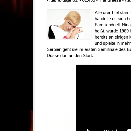
-
Idemo dalje
03. - 01.490 - The Breeze -
Rin
Alle drei Titel st
handelte es sich h
Familienduell. Nina
heißt, wurde 1989 
bereits an einigen 
und spielte in meh
Serbien geht sie im ersten Semifinale des E
Düsseldorf an den Start.