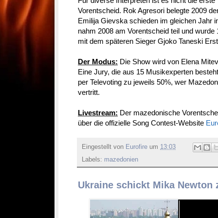
Für diverse Interpreten ist es nicht die erst
Vorentscheid. Rok Agresori belegte 2009 de
Emilija Gievska schieden im gleichen Jahr in
nahm 2008 am Vorentscheid teil und wurde 1
mit dem späteren Sieger Gjoko Taneski Erst
Der Modus:
Die Show wird von Elena Mitev
Eine Jury, die aus 15 Musikexperten besteh
per Televoting zu jeweils 50%, wer Mazedo
vertritt.
Livestream:
Der mazedonische Vorentscheid
über die offizielle Song Contest-Website
Eur
Eingestellt von
Eurofire
um
13:03
Labels:
mazedonien
Ukraine schickt Mika Newton