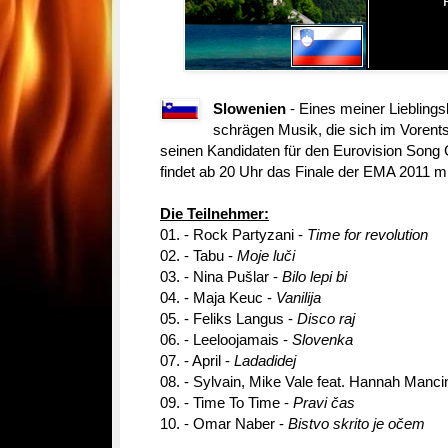
Slowenien
- Eines meiner Liebling
schrägen Musik, die sich im Vorent
seinen Kandidaten für den Eurovision Song C
findet ab 20 Uhr das Finale der EMA 2011 mi
Die Teilnehmer:
01. - Rock Partyzani -
Time for revolution
02. - Tabu -
Moje luči
03. - Nina Pušlar -
Bilo lepi bi
04. - Maja Keuc -
Vanilija
05. - Feliks Langus -
Disco raj
06. - Leeloojamais -
Slovenka
07. - April -
Ladadidej
08. - Sylvain, Mike Vale feat. Hannah Mancin
09. - Time To Time -
Pravi čas
10. - Omar Naber -
Bistvo skrito je očem