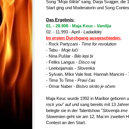
Song
"
Moja štikla
" sang, Darja Svajger, die
Start
ging und Moderatorin und Song Cont
Das Ergebnis:
01. - 28.908 - Maja Keuc -
Vanilija
02. - 11.993 - April -
Ladadidej
Im ersten Durchgang ausgeschieden:
- Rock Partyzani -
Time for revolution
- Tabu -
Moje luči
- Nina Pušlar -
Bilo lepi bi
- Feliks Langus -
Disco raj
- Leeloojamais -
Slovenka
- Sylvain, Mike Vale feat. Hannah Mancini -
- Time To Time -
Pravi čas
- Omar Naber -
Bistvo skrito je očem
Maja Keuc wurde 1992 in Maribor geboren und
rock you
" auf und sang bereits mit 13 Jahr
belegte sie in der Talentshow "
Slovenija ime 
Slowenien geht sie am 12. Mai im zweiten H
Contest an den Start.