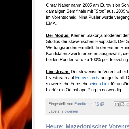
Omar Naber nahm 2005 am Eurovision Song C
damaligen Semifinale mit "
Stop
" aus. 2009 w
im Vorentscheid. Nina Pušlar wurde vergang
EMA.
Der Modus:
Klemen Slakonja moderiert de
Studios der slowenischen Hauptstadt. Der S
Wertungsrunden ermittelt. In der ersten Ru
Kandidaten zwei Interpreten ausgewählt, die 
beiden Runden wird zu 100% per Televoting
Livestream:
Der slowenische Vorentscheid 
Livestream auf
Eurovision.tv
ausgestrahlt. D
slowenische Fernsehen
einen Link
für auslän
hierfür ein Octoshape Plug-In notwendig.
Eingestellt von
Eurofire
um
13:43
Labels:
slowenien
Heute: Mazedonischer Vorents