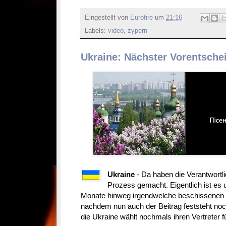
Eingestellt von
Eurofire
um
21:16
Labels:
video
,
zypern
Ukraine: Nächster Vorentsch
Ukraine
- Da haben die Verantwortl
Prozess gemacht. Eigentlich ist es 
Monate hinweg irgendwelche beschissenen
nachdem nun auch der Beitrag feststeht noch 
die Ukraine wählt nochmals ihren Vertreter f