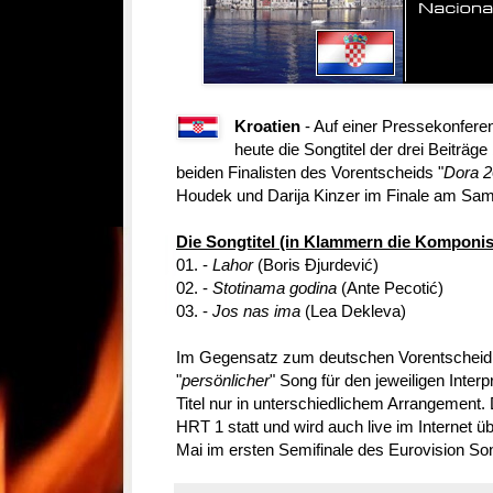
Kroatien
- Auf einer Pressekonfere
heute die Songtitel der drei Beiträge
beiden Finalisten des Vorentscheids "
Dora 2
Houdek und Darija Kinzer im Finale am Sa
Die Songtitel (in Klammern die Komponis
01. -
Lahor
(Boris Đjurdević)
02. -
Stotinama godina
(Ante Pecotić)
03. -
Jos nas ima
(Lea Dekleva)
Im Gegensatz zum deutschen Vorentscheid im
"
persönlicher
" Song für den jeweiligen Interp
Titel nur in unterschiedlichem Arrangement.
HRT 1 statt und wird auch live im Internet üb
Mai im ersten Semifinale des Eurovision So