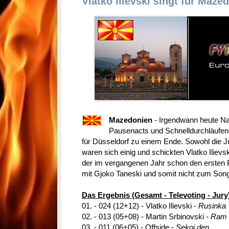
Vlatko Ilievski singt für Maze
Mazedonien
- Irgendwann heute N
Pausenacts und Schnelldurchläufen
für Düsseldorf zu einem Ende. Sowohl die J
waren sich einig und schickten Vlatko Iliev
der im vergangenen Jahr schon den ersten P
mit Gjoko Taneski und somit nicht zum Song
Das Ergebnis (Gesamt - Televoting - Jury
01. - 024 (12+12) - Vlatko Ilievski -
Rusinka
02. - 013 (05+08) - Martin Srbinovski -
Ram 
03. - 011 (06+05) - Offside -
Sekoj den