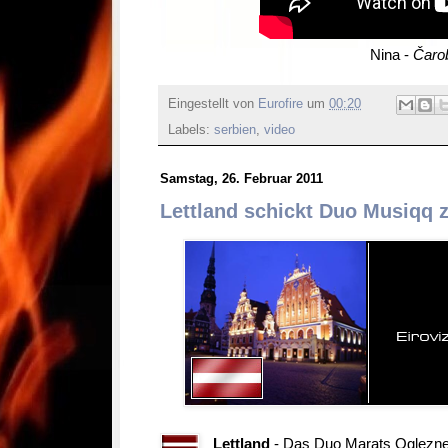
Nina -
Čaro
Eingestellt von
Eurofire
um
00:20
Labels:
serbien
,
video
Samstag, 26. Februar 2011
Lettland schickt Duo Musiqq 
Lettland
-
Das Duo Marats Ogļezņev