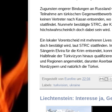
Zugunsten engerer Bindungen an Russland wo
Teilnahme am türkischen Gegenwettbewerb z
keinen Vertreter nach Kasan entsenden, w
stattfindet. Nunmehr bestätigte STRC, der
höchstwahrscheinlich doch dabei sein wird.
Ein lokaler Vorentscheid mit mehreren Livesh
doch bestätigt wird, laut STRC stattfinden.
Sängerin Elvira für die Krim entsendet, konn
Halbfinale der Türkvizyon hinaus qualifizier
und Regionen angemeldet, darunter Aserbaids
Nordzypern und natürlich die Türkei.
Eingestellt von
Eurofire
um
22:04
Labels:
turkvision
,
ukraine
Liechtenstein: Interesse ja, G