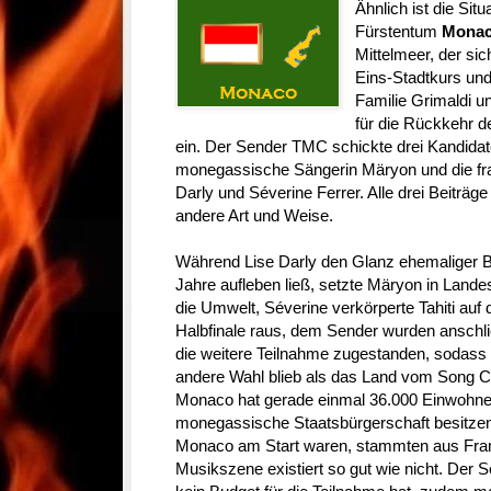
Ähnlich ist die Situ
Fürstentum
Monac
Mittelmeer, der si
Eins-Stadtkurs un
Familie Grimaldi un
für die Rückkehr 
ein. Der Sender TMC schickte drei Kandidat
monegassische Sängerin Märyon und die fr
Darly und Séverine Ferrer. Alle drei Beiträg
andere Art und Weise.
Während Lise Darly den Glanz ehemaliger 
Jahre aufleben ließ, setzte Märyon in Lande
die Umwelt, Séverine verkörperte Tahiti auf d
Halbfinale raus, dem Sender wurden anschlie
die weitere Teilnahme zugestanden, sodass D
andere Wahl blieb als das Land vom Song 
Monaco hat gerade einmal 36.000 Einwohne
monegassische Staatsbürgerschaft besitzen. 
Monaco am Start waren, stammten aus Frank
Musikszene existiert so gut wie nicht. Der 