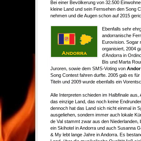
Bei einer Bevölkerung von 32.500 Einwohnern
kleine Land und sein Fernsehen den Song Con
nehmen und die Augen schon auf 2015 gerich
Ebenfalls sehr ehrg
andorranische Fer
Eurovision. Sogar 
organisiert, 2004 g
d'Andorra in Ordin
Bis und Marta Rour
Juroren, sowie dem SMS-Voting von
Andor
Song Contest fahren durfte. 2005 gab es für
Titeln und 2009 wurde ebenfalls ein Vorentsc
Alle Interpreten schieden im Halbfinale aus,
das einzige Land, das noch keine Endrunde
dennoch hat das Land sich nicht einmal in S
ausgeliehen, sondern immer auch lokale Kün
de Val stammt zwar aus den Niederlanden, be
ein Skihotel in Andorra und auch Susanna G
& My lebt lange Jahre in Andorra. Es best