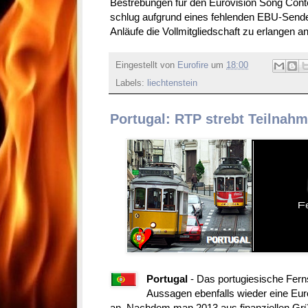
Bestrebungen für den Eurovision Song Conte
schlug aufgrund eines fehlenden EBU-Senders
Anläufe die Vollmitgliedschaft zu erlangen a
Eingestellt von
Eurofire
um
18:00
Labels:
liechtenstein
Portugal: RTP strebt Teilnahm
Portugal
- Das portugiesische Fer
Aussagen ebenfalls wieder eine Eu
an. Nachdem man 2013 aus finanziellen Gr