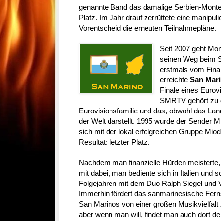
genannte Band das damalige Serbien-Monten
Platz. Im Jahr drauf zerrüttete eine manipu
Vorentscheid die erneuten Teilnahmepläne.
Seit 2007 geht Mo
seinen Weg beim S
erstmals vom Fina
erreichte
San Mar
Finale eines Eurov
SMRTV gehört zu d
Eurovisionsfamilie und das, obwohl das Lan
der Welt darstellt. 1995 wurde der Sender 
sich mit der lokal erfolgreichen Gruppe Miodi
Resultat: letzter Platz.
Nachdem man finanzielle Hürden meisterte,
mit dabei, man bediente sich in Italien und 
Folgejahren mit dem Duo Ralph Siegel und V
Immerhin fördert das sanmarinesische Ferns
San Marinos von einer großen Musikvielfalt 
aber wenn man will, findet man auch dort de