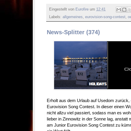
Eingestellt von
Eurofire
um
12:41
Labels:
allgemeines
,
eurovision-song-contest
,
o
News-Splitter (374)
Erholt aus dem Urlaub auf Usedom zurück, 
Eurovision Song Contest. In dieser einen 
nicht allzu viel passiert, sodass man es wo
lieber in Zinnowitz in der Sonne lag, anstat
am Junior Eurovision Song Contest zu küm