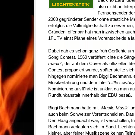
Back To Earth oder
also nicht an Inte
Fernsehsender der 
2008 gegründeter Sender ohne staatliche Me
erfolglos die Vollmitgliedschaft zu erwerben
Gründen, offenbar hat man inzwischen auch
1FL TV einst Pläne eines Vorentscheids á l
Dabei gab es schon ganz früh Gerüchte um 
Song Contest. 1969 veröffentlichte die Sänger
martin
", der auf dem Cover als offizieller Ti
Contest propagiert wurde, später stellte sic
hingegen nominierte man Biggi Bachmann, ei
Musikerfahrung und dem Titel "
Little cowboy
Nominierung ausführte ist unklar, da man a
Rundfunkanstalt innerhalb der EBU besaß.
Biggi Bachmann hatte mit "
Musik, Musik
" un
auch beim Schweizer Vorentscheid an. Das L
Den Haag angedacht war, ist verschollen, In
Bachmann verlaufen sich im Sand. Liechtenst
kleiner, aber feiner Musikszene keinen Tei