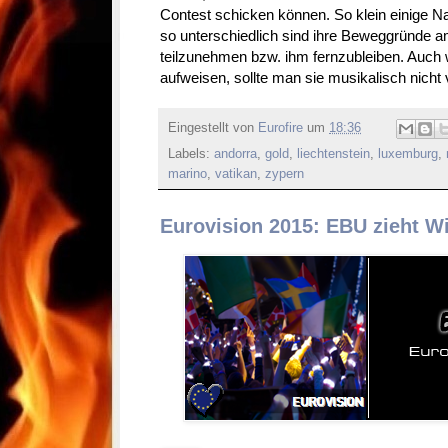
Contest schicken können. So klein einige N
so unterschiedlich sind ihre Beweggründe 
teilzunehmen bzw. ihm fernzubleiben. Auch 
aufweisen, sollte man sie musikalisch nicht v
Eingestellt von
Eurofire
um
18:36
Labels:
andorra
,
gold
,
liechtenstein
,
luxemburg
,
marino
,
vatikan
,
zypern
Eurovision 2015: EBU zieht Wi