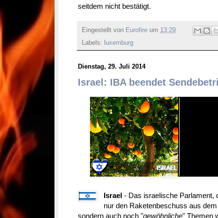
seitdem nicht bestätigt.
Eingestellt von
Eurofire
um
13:29
Labels:
luxemburg
Dienstag, 29. Juli 2014
Israel: IBA beendet Sendebetr
Israel
- Das israelische Parlament, d
nur den Raketenbeschuss aus dem
sondern auch noch "
gewöhnliche
" Themen w