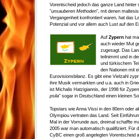
Vorentscheid jedoch das ganze Land hinter
"
unsauberen Methoden
", mit denen maltesis
Vergangenheit konfrontiert waren, hat das 
Potenzial und vor allem auch Lust auf den E
Auf
Zypern
hat ma
auch wieder Mut ge
zugesagt. Das Land
teilnimmt und in d
und türkischem Teil
den Nationen mit ei
Eurovisionsbilanz. Es gibt eine Vielzahl zypri
ihre Musik vermarkten und u.a. auch in Grie
ist Michalis Hatzigiannis, der 1998 für Zyper
psila
" sogar in Deutschland einen kleinen S
Topstars wie Anna Vissi in den 80ern oder a
Olympiou vertraten das Land. Seit Einführu
Mal in der Vorrunde aus, dreimal schaffte ma
2005 war man automatisch qualifiziert. Fü
CyBC einen groß angelegten Vorentscheid a