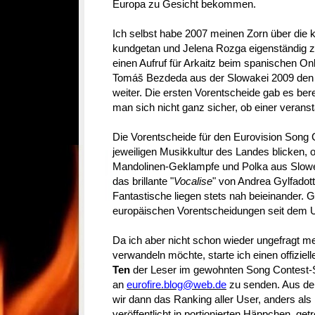
Europa zu Gesicht bekommen.
Ich selbst habe 2007 meinen Zorn über die 
kundgetan und Jelena Rozga eigenständig zu
einen Aufruf für Arkaitz beim spanischen On
Tomáš Bezdeda aus der Slowakei 2009 den 
weiter. Die ersten Vorentscheide gab es bere
man sich nicht ganz sicher, ob einer veranst
Die Vorentscheide für den Eurovision Song Co
jeweiligen Musikkultur des Landes blicken, 
Mandolinen-Geklampfe und Polka aus Slow
das brillante "
Vocalise
" von Andrea Gylfadott
Fantastische liegen stets nah beieinander. 
europäischen Vorentscheidungen seit dem U
Da ich aber nicht schon wieder ungefragt me
verwandeln möchte, starte ich einen offiziel
Ten
der Leser im gewohnten Song Contest-S
an
eurofire.blog@web.de
zu senden. Aus den
wir dann das Ranking aller User, anders als
veröffentlicht in portionierten Häppchen, ge