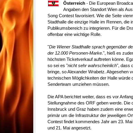
Österreich
- Die European Broadcas
Angaben den Standort Wien als Ausr
Song Contest favorisiert. Wie die Seite vien
Stadthalle die einzige Halle im Rennen, die
Publikumsbereich zu integrieren. Für die Dr
offenbar eine wichtige Rolle.
"
Die Wiener Stadthalle sprach gegenüber der
der 12.000 Personen-Marke.
", hieß es zud
höchsten Ticketverkauf auftreten könne. Ega
so sei es "
nicht sehr wahrscheinlich
", dass
bringe, so Alexander Wrabetz. Abgesehen vo
technischen Möglichkeiten der Halle würde 
Senderteam umziehen müssen.
Die APA berichtet weiter, dass es vor Anfang 
Stellungnahme des ORF geben werde. Die d
Innsbruck und Graz haben zudem eine erweite
primär um die Infrastruktur der jeweiligen O
Contest findet kommendes Jahr am 23. Mai sta
und 21. Mai angesetzt.