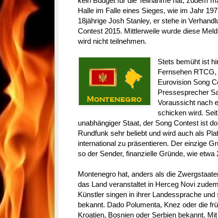
kein Budget für die Teilnahme hat, zudem m
Halle im Falle eines Sieges, wie im Jahr 197
18jährige Josh Stanley, er stehe in Verhan
Contest 2015. Mittlerweile wurde diese Mel
wird nicht teilnehmen.
Stets bemüht ist 
Fernsehen RTCG, 
Eurovision Song Con
Pressesprecher Sab
Voraussicht nach e
schicken wird. Seit
unabhängiger Staat, der Song Contest ist dor
Rundfunk sehr beliebt und wird auch als Pl
international zu präsentieren. Der einzige G
so der Sender, finanzielle Gründe, wie etwa
Montenegro hat, anders als die Zwergstaat
das Land veranstaltet in Herceg Novi zudem
Künstler singen in ihrer Landessprache und 
bekannt. Dado Polumenta, Knez oder die fr
Kroatien, Bosnien oder Serbien bekannt. Mit