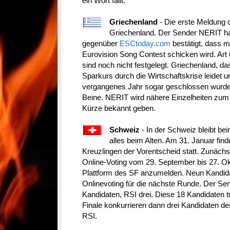
ein Wort fällt.
Griechenland
- Die erste Meldung
Griechenland. Der Sender NERIT h
gegenüber
ESCtoday.com
bestätigt, dass 
Eurovision Song Contest schicken wird. Ar
sind noch nicht festgelegt. Griechenland, da
Sparkurs durch die Wirtschaftskrise leidet 
vergangenes Jahr sogar geschlossen wurde
Beine. NERIT wird nähere Einzelheiten zum
Kürze bekannt geben.
Schweiz
- In der Schweiz bleibt be
alles beim Alten. Am 31. Januar fin
Kreuzlingen der Vorentscheid statt. Zunächs
Online-Voting vom 29. September bis 27. Okt
Plattform des SF anzumelden. Neun Kandidat
Onlinevoting für die nächste Runde. Der S
Kandidaten, RSI drei. Diese 18 Kandidaten t
Finale konkurrieren dann drei Kandidaten d
RSI.