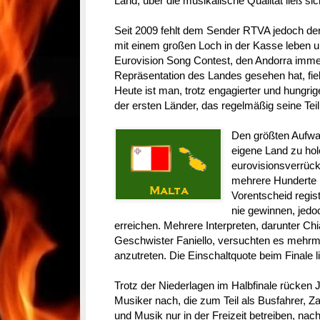
Land, über die musikalische Qualität ließ sic
Seit 2009 fehlt dem Sender RTVA jedoch der
mit einem großen Loch in der Kasse leben 
Eurovision Song Contest, den Andorra imme
Repräsentation des Landes gesehen hat, f
Heute ist man, trotz engagierter und hungri
der ersten Länder, das regelmäßig seine Te
Den größten Aufwa
eigene Land zu hole
eurovisionsverrüc
mehrere Hunderte 
Vorentscheid regist
nie gewinnen, jedo
erreichen. Mehrere Interpreten, darunter Chi
Geschwister Faniello, versuchten es mehrma
anzutreten. Die Einschaltquote beim Finale li
Trotz der Niederlagen im Halbfinale rücken 
Musiker nach, die zum Teil als Busfahrer, 
und Musik nur in der Freizeit betreiben, na