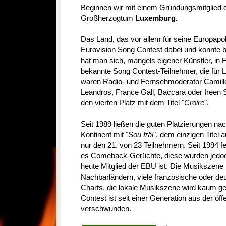
Beginnen wir mit einem Gründungsmitglied 
Großherzogtum
Luxemburg.
Das Land, das vor allem für seine Europapoli
Eurovision Song Contest dabei und konnte bi
hat man sich, mangels eigener Künstler, in F
bekannte Song Contest-Teilnehmer, die für 
waren Radio- und Fernsehmoderator Camill
Leandros, France Gall, Baccara oder Ireen S
den vierten Platz mit dem Titel "
Croire
".
Seit 1989 ließen die guten Platzierungen na
Kontinent mit "
Sou fräi
", dem einzigen Titel 
nur den 21. von 23 Teilnehmern. Seit 1994 
es Comeback-Gerüchte, diese wurden jedoch
heute Mitglied der EBU ist. Die Musikszene 
Nachbarländern, viele französische oder de
Charts, die lokale Musikszene wird kaum ge
Contest ist seit einer Generation aus der ö
verschwunden.