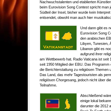
Nachwuchstalenten und etablierten Künstlern
beim Eurovision Song Contest spricht man j
Südteil der Insel, bisher wurde kein Interp
entsendet, obwohl man auch hier musikalisch
Und dann gibt es n
Eurovision Song C
den arabischen EBU
Libyen, Tunesien,
Libanon gibt es no
aufgrund ihrer reli
am Wettbewerb hat. Radio Vaticana ist seit
seit 1950 Mitglied der EBU. Das Programm 
die Berichterstattung zu religiösen Theme
Das Land, das mehr Tagestouristen als perm
religiösen Chorgesang, jedoch nicht über di
Teilnahme.
Abschließend wär
einige lokal bekan
darunter die 2012 