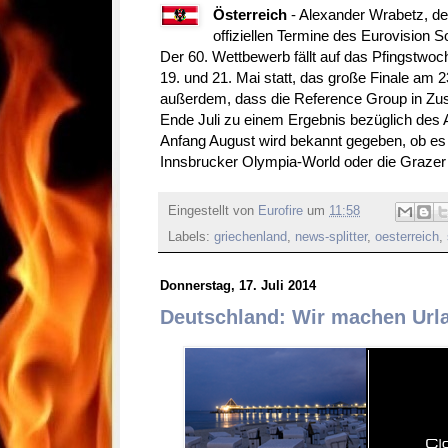
Österreich
- Alexander Wrabetz, de
offiziellen Termine des Eurovision
Der 60. Wettbewerb fällt auf das Pfingstwoc
19. und 21. Mai statt, das große Finale am 
außerdem, dass die Reference Group in Z
Ende Juli zu einem Ergebnis bezüglich des
Anfang August wird bekannt gegeben, ob es d
Innsbrucker Olympia-World oder die Grazer
Eingestellt von
Eurofire
um
11:58
Labels:
griechenland
,
news-splitter
,
oesterreich
,
Donnerstag, 17. Juli 2014
Deutschland: Wir machen Url