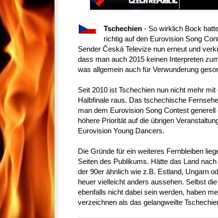
Tschechien
- So wirklich Bock hatt
richtig auf den Eurovision Song Cont
Sender Česká Televize nun erneut und ver
dass man auch 2015 keinen Interpreten zu
was allgemein auch für Verwunderung gesorg
Seit 2010 ist Tschechien nun nicht mehr mit 
Halbfinale raus. Das tschechische Fernsehen
man dem Eurovision Song Contest generell 
höhere Priorität auf die übrigen Veranstaltun
Eurovision Young Dancers.
Die Gründe für ein weiteres Fernbleiben lieg
Seiten des Publikums. Hätte das Land nach 
der 90er ähnlich wie z.B. Estland, Ungarn o
heuer vielleicht anders aussehen. Selbst di
ebenfalls nicht dabei sein werden, haben m
verzeichnen als das gelangweilte Tschechie