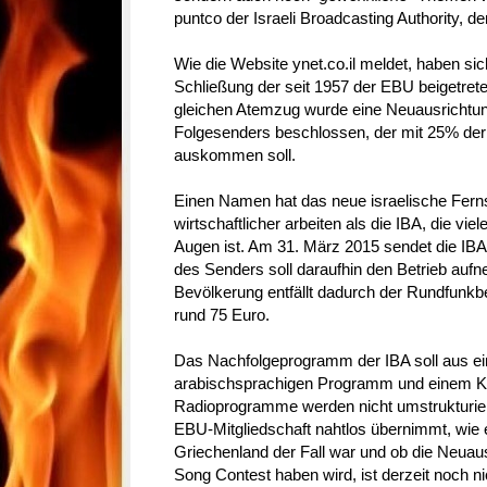
puntco der Israeli Broadcasting Authority, d
Wie die Website ynet.co.il meldet, haben sic
Schließung der seit 1957 der EBU beigetre
gleichen Atemzug wurde eine Neuausrichtu
Folgesenders beschlossen, der mit 25% der
auskommen soll.
Einen Namen hat das neue israelische Ferns
wirtschaftlicher arbeiten als die IBA, die vi
Augen ist. Am 31. März 2015 sendet die IBA
des Senders soll daraufhin den Betrieb aufn
Bevölkerung entfällt dadurch der Rundfunkb
rund 75 Euro.
Das Nachfolgeprogramm der IBA soll aus e
arabischsprachigen Programm und einem Ki
Radioprogramme werden nicht umstrukturier
EBU-Mitgliedschaft nahtlos übernimmt, wie 
Griechenland der Fall war und ob die Neuau
Song Contest haben wird, ist derzeit noch ni