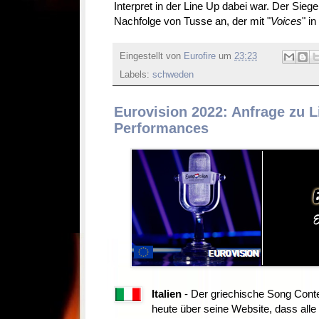
Interpret in der Line Up dabei war. Der Sieger
Nachfolge von Tusse an, der mit "
Voices
" i
Eingestellt von
Eurofire
um
23:23
Labels:
schweden
Eurovision 2022: Anfrage zu L
Performances
Italien
- Der griechische Song Co
heute über seine Website, dass alle