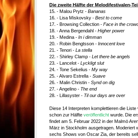
Die zweite Hälfte der Melodifestivalen-Te
15. - Malou Prytz -
Bananas
16. - Lisa Miskovsky -
Best to come
17. - Browsing Collection -
Face in the crow
18. - Anna Bergendahl -
Higher power
19. - Medina -
In i dimman
20. - Robin Bengtsson -
Innocent love
21. - Tenori -
La stella
22. - Shirley Clamp -
Let there be angels
23. - Lancelot -
Lyckligt slut
24. - Tone Sekelius -
My way
25. - Alvaro Estrella -
Suave
26. - Malin Christin -
Synd on dig
27. - Angelino -
The end
28. - Lillasyster -
Til our days are over
Diese 14 Interpreten komplettieren die Liste
schon zur Hälfte
veröffentlicht
wurde. Die er
findet am 5. Februar 2022 in der Malmö Aren
März in Stockholm ausgetragen. Moderiert w
sechs Shows von Oscar Zia, der bereits sel