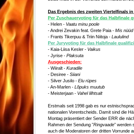
Das Ergebnis des zweiten Viertelfinals in
Per Zuschauervoting für das Halbfinale qua
- Helen -
Vaatu minu poole
- Andrei Zevakin feat. Grete Paia -
Mis nüüd
- Frants Tikerpuu & Triin Niitoja -
Laululind
Per Juryvoting für das Halbfinale qualifizi
- Kaia-Liisa Kesler -
Vaikus
- Jyrise -
Plaksuta
Ausgeschieden:
- Wiiralt -
Kuradile
- Desiree -
Siiani
- Silver Jusilo -
Elu rüpes
- An-Marlen -
Lõpuks muutub
- Meisterjaan -
Vahel lilhtsalt
Erstmals seit 1998 gab es nur estnischsprach
nationalen Vorentscheids. Damit sind die Hälft
Montag präsentiert der Sender ERR die näc
Rahmen der Sendung "
Ringvaade
" werden 
auch die Moderatoren der dritten Vorrun