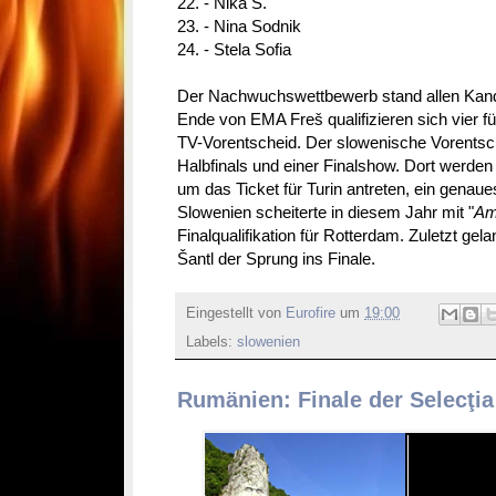
22. - Nika S.
23. - Nina Sodnik
24. - Stela Sofia
Der Nachwuchswettbewerb stand allen Kandi
Ende von EMA Freš qualifizieren sich vier f
TV-Vorentscheid. Der slowenische Vorentsch
Halbfinals und einer Finalshow. Dort werden
um das Ticket für Turin antreten, ein genau
Slowenien scheiterte in diesem Jahr mit "
Am
Finalqualifikation für Rotterdam. Zuletzt ge
Šantl der Sprung ins Finale.
Eingestellt von
Eurofire
um
19:00
Labels:
slowenien
Rumänien: Finale der Selecţia