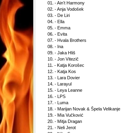
01. - Ain't Harmony
02. - Anja Vodošek
03. - De Liri
04. - Ella
05. - Emma
06. - Evita
07. - Hvala Brothers
08. - Ina
09. - Jaka Hliš
10. - Jon Vitezič
11. - Katja Korošec
12. - Katja Kos
13. - Lara Dovier
14. - Larayul
15. - Leya Leanne
16. - LPS
17. - Luma
18. - Marijan Novak & Špela Velikanje
19. - Mia Vučković
20. - Mitja Dragan
21. - Neli Jerot