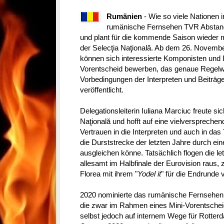
Rumänien
- Wie so viele Nationen
rumänische Fernsehen TVR Abstand
und plant für die kommende Saison wieder m
der Selecţia Naţională. Ab dem 26. Novembe
können sich interessierte Komponisten und 
Vorentscheid bewerben, das genaue Regelwe
Vorbedingungen der Interpreten und Beitr
veröffentlicht.
Delegationsleiterin Iuliana Marciuc freute si
Naţională und hofft auf eine vielversprechen
Vertrauen in die Interpreten und auch in 
die Durststrecke der letzten Jahre durch eine
ausgleichen könne. Tatsächlich flogen die l
allesamt im Halbfinale der Eurovision raus, z
Florea mit ihrem "
Yodel it
" für die Endrunde 
2020 nominierte das rumänische Fernsehen 
die zwar im Rahmen eines Mini-Vorentscheids
selbst jedoch auf internem Wege für Rotter