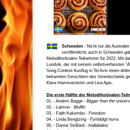
Schweden
- Nicht nur die Australie
veröffentlicht, auch in Schweden g
Melodifestivalen-Teilnehmer für 2022. Mit d
Lundvik, der mit seinem selbstverfassten "
Ä
Song Contest-Ausflug in Tel Aviv einen dritte
bekannten Gesichtern des Vorentscheids ge
Klara Hammarström und Lisa Ajax.
Die erste Hälfte der Melodifestivalen-Tei
01. - Anders Bagge -
Bigger than the univer
02. - Laimoo -
Bluffin
03. - Faith Kakembo -
Freedom
04. - Linda Bengtzing -
Fyrfaldigt hurra
05. - Danne Stråhed -
Hallabaloo