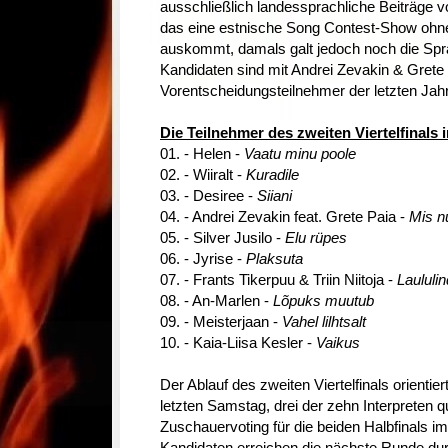
ausschließlich landessprachliche Beiträge vo
das eine estnische Song Contest-Show ohne 
auskommt, damals galt jedoch noch die Spr
Kandidaten sind mit Andrei Zevakin & Grete
Vorentscheidungsteilnehmer der letzten Jah
Die Teilnehmer des zweiten Viertelfinals 
01. - Helen -
Vaatu minu poole
02. - Wiiralt -
Kuradile
03. - Desiree -
Siiani
04. - Andrei Zevakin feat. Grete Paia -
Mis n
05. - Silver Jusilo -
Elu rüpes
06. - Jyrise -
Plaksuta
07. - Frants Tikerpuu & Triin Niitoja -
Laululin
08. - An-Marlen -
Lõpuks muutub
09. - Meisterjaan -
Vahel lilhtsalt
10. - Kaia-Liisa Kesler -
Vaikus
Der Ablauf des zweiten Viertelfinals orient
letzten Samstag, drei der zehn Interpreten qu
Zuschauervoting für die beiden Halbfinals i
Kandidaten erreichen die nächste Runde du