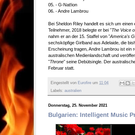
05. - G-Nat!ion
06. - Andre Lambrou
Bei Sheldon Riley handelt es sich um einen
Teilnehmer, 2018 belegte er bei "
The Voice of
nahm er an der 15. Staffel von "
America's Go
sechsköpfige Girlband aus Adelaide, die bish
Erscheinung tragen, Andre Lambrou ist ein r
australischen Medienlandschaft und veröffen
"
Throne
" seine Debütsingle. Der australisch
Februar statt.
Eingestellt von
Eurofire
um
11:04
Labels:
australien
Donnerstag, 25. November 2021
Bulgarien: Intelligent Music P