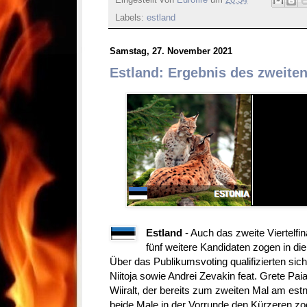
Eingestellt von
Eurofire
um
20:54
Labels:
estland
Samstag, 27. November 2021
Estland: Ergebnis des zweiten 
Estland
- Auch das zweite Viertelfi
fünf weitere Kandidaten zogen in die
Über das Publikumsvoting qualifizierten sich
Niitoja sowie Andrei Zevakin feat. Grete Pa
Wiiralt, der bereits zum zweiten Mal am est
beide Male in der Vorrunde den Kürzeren zo