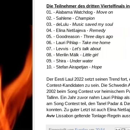
Die Teilnehmer des dritten Viertelfinals i
01. - Alabama Watchdog -
Move on
02. - Sahlene -
Champion
03. - deLulu -
Music saved my soul
04. - Elina Netšajeva -
Remedy
05. - Goodreason -
Three days ago
06. - Lauri Pihlap -
Take me home
07. - Levvis -
Let's talk about
08. - Merilin Mälk -
Little girl
09. - Shira -
Under water
10. - Stefan Airapetjan -
Hope
Der Eesti Laul 2022 setzt seinen Trend fort
Contest-Kandidaten zu sein. Die Schwedin A
2002 beim Song Contest vor heimischem Pu
Tallinn. Ein Jahr zuvor nahm Lauri Pihlap als
am Song Contest teil, den Tanel Padar & D
konnten. Zu guter Letzt ist auch Elina Netšaj
Aviv
Lissabon geltende Tonlage-Regeln auss