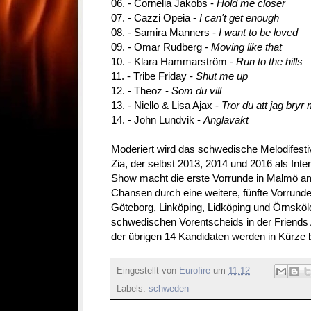
06. - Cornelia Jakobs -
Hold me closer
07. - Cazzi Opeia -
I can't get enough
08. - Samira Manners -
I want to be loved
09. - Omar Rudberg -
Moving like that
10. - Klara Hammarström -
Run to the hills
11. - Tribe Friday -
Shut me up
12. - Theoz -
Som du vill
13. - Niello & Lisa Ajax -
Tror du att jag bryr 
14. - John Lundvik -
Änglavakt
Moderiert wird das schwedische Melodifest
Zia, der selbst 2013, 2014 und 2016 als Inte
Show macht die erste Vorrunde in Malmö a
Chansen durch eine weitere, fünfte Vorrunde
Göteborg, Linköping, Lidköping und Örnskö
schwedischen Vorentscheids in der Friends
der übrigen 14 Kandidaten werden in Kürze
Eingestellt von
Eurofire
um
11:12
Labels:
schweden