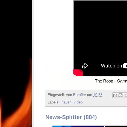
The Roop -
Ohmy
Eingestellt von
Eurofire
um
19:53
Labels:
litauen
,
video
News-Splitter (884)