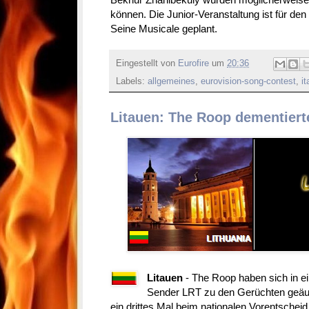
können. Die Junior-Veranstaltung ist für d
Seine Musicale geplant.
Eingestellt von
Eurofire
um
20:36
Labels:
allgemeines
,
eurovision-song-contest
,
it
Litauen: The Roop dementier
Litauen
- The Roop haben sich in 
Sender LRT zu den Gerüchten geäuß
ein drittes Mal beim nationalen Vorentscheid