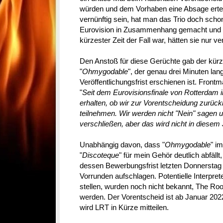
würden und dem Vorhaben eine Absage erteilt
vernünftig sein, hat man das Trio doch schon
Eurovision in Zusammenhang gemacht und wi
kürzester Zeit der Fall war, hätten sie nur ve
Den Anstoß für diese Gerüchte gab der kürzlic
"
Ohmygodable
", der genau drei Minuten lan
Veröffentlichungsfrist erschienen ist. Frontm
"
Seit dem Eurovisionsfinale von Rotterdam 
erhalten, ob wir zur Vorentscheidung zurüc
teilnehmen. Wir werden nicht "Nein" sagen u
verschließen, aber das wird nicht in diesem
Unabhängig davon, dass "
Ohmygodable
" im
"
Discoteque
" für mein Gehör deutlich abfällt
dessen Bewerbungsfrist letzten Donnerstag 
Vorrunden aufschlagen. Potentielle Interprete
stellen, wurden noch nicht bekannt, The Roo
werden. Der Vorentscheid ist ab Januar 202
wird LRT in Kürze mitteilen.