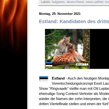
Labels:
bulgarien
,
deutschland
,
news-splitter
,
ts
Montag, 29. November 2021
Estland: Kandidaten des dritte
Estland
- Auch den heutigen Montag
Vorentscheidungskonzept Eesti Laul 
Show "
Ringvaade
" stellte man mit Ott Lepl
ehemalige Song Contest-Vertreter als Moder
wieder die Namen der zehn Interpreten, di
dritten Viertelfinale stellen und einen der fü