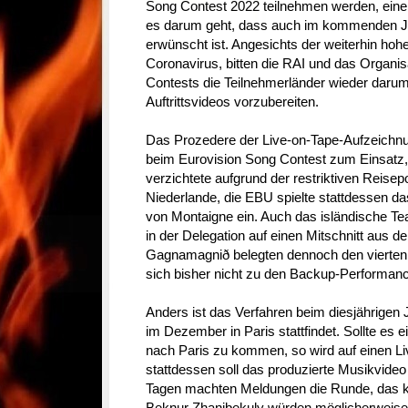
Song Contest 2022 teilnehmen werden, eine I
es darum geht, dass auch im kommenden Ja
erwünscht ist. Angesichts der weiterhin hoh
Coronavirus, bitten die RAI und das Organi
Contests die Teilnehmerländer wieder darum
Auftrittsvideos vorzubereiten.
Das Prozedere der Live-on-Tape-Aufzeichn
beim Eurovision Song Contest zum Einsatz, 
verzichtete aufgrund der restriktiven Reisepol
Niederlande, die EBU spielte stattdessen das
von Montaigne ein. Auch das isländische T
in der Delegation auf einen Mitschnitt aus d
Gagnamagnið belegten dennoch den vierten 
sich bisher nicht zu den Backup-Performan
Anders ist das Verfahren beim diesjährigen 
im Dezember in Paris stattfindet. Sollte es e
nach Paris zu kommen, so wird auf einen Liv
stattdessen soll das produzierte Musikvideo 
Tagen machten Meldungen die Runde, das 
Beknur Zhanibekuly würden möglicherweise 