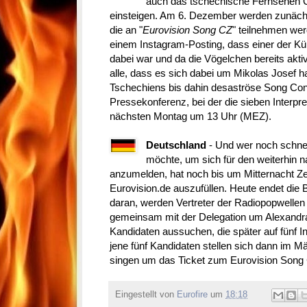
auch das tschechische Fernsehen Č
einsteigen. Am 6. Dezember werden zunächst 
die an "
Eurovision Song CZ
" teilnehmen wer
einem Instagram-Posting, dass einer der Kün
dabei war und da die Vögelchen bereits akti
alle, dass es sich dabei um Mikolas Josef ha
Tschechiens bis dahin desaströse Song Cont
Pressekonferenz, bei der die sieben Interpret
nächsten Montag um 13 Uhr (MEZ).
Deutschland
- Und wer noch schnel
möchte, um sich für den weiterhin
anzumelden, hat noch bis um Mitternacht Ze
Eurovision.de auszufüllen. Heute endet di
daran, werden Vertreter der Radiopopwell
gemeinsam mit der Delegation um Alexandra 
Kandidaten aussuchen, die später auf fünf I
jene fünf Kandidaten stellen sich dann im 
singen um das Ticket zum Eurovision Song C
Eingestellt von
Eurofire
um
18:18