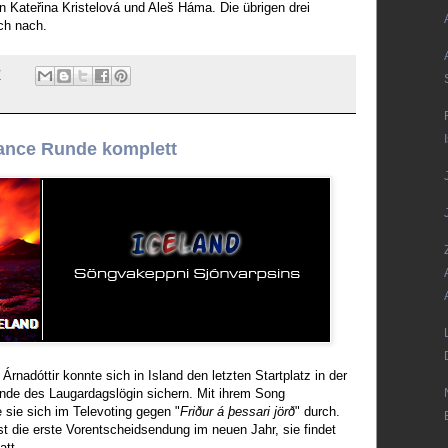
n Kateřina Kristelová und Aleš Háma. Die übrigen drei
ich nach.
7
ance Runde komplett
Árnadóttir konnte sich in Island den letzten Startplatz in der
de des Laugardagslögin sichern. Mit ihrem Song
e sie sich im Televoting gegen "
Friður á þessari jörð
" durch.
 die erste Vorentscheidsendung im neuen Jahr, sie findet
att.