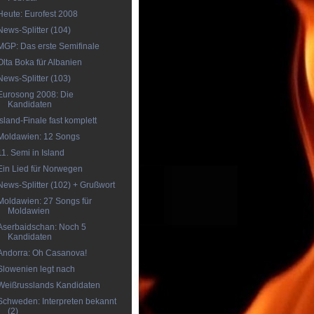
Heute: Eurofest 2008
News-Splitter (104)
MGP: Das erste Semifinale
Olta Boka für Albanien
News-Splitter (103)
Eurosong 2008: Die
Kandidaten
Island-Finale fast komplett
Moldawien: 12 Songs
11. Semi in Island
Ein Lied für Norwegen
News-Splitter (102) + Grußwort
Moldawien: 27 Songs für
Moldawien
Aserbaidschan: Noch 5
Kandidaten
Andorra: Oh Casanova!
Slowenien legt nach
Weißrusslands Kandidaten
Schweden: Interpreten bekannt
(2)