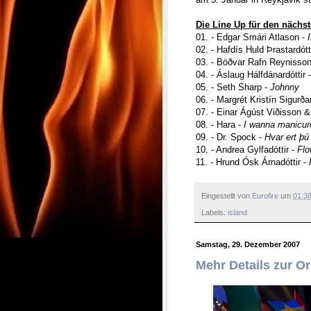
Die Line Up für den nächs
01. - Edgar Smári Atlason -
I
02. - Hafdís Huld Þrastardótti
03. - Böðvar Rafn Reynisson
04. - Áslaug Hálfdánardóttir -
05. - Seth Sharp -
Johnny
06. - Margrét Kristín Sigurðar
07. - Einar Ágúst Viðisson &
08. - Hara -
I wanna manicur
09. - Dr. Spock -
Hvar
ert þú
10. - Andrea Gylfadóttir -
Flo
11. - Hrund Ósk Árnadóttir -
Eingestellt von
Eurofire
um
01:3
Labels:
island
Samstag, 29. Dezember 2007
Mehr Details zur O