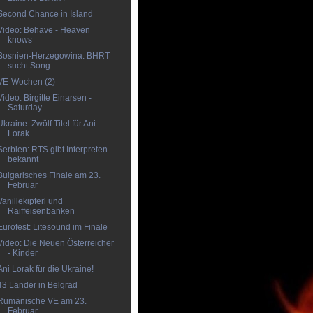
Second Chance in Island
Video: Behave - Heaven
knows
Bosnien-Herzegowina: BHRT
sucht Song
VE-Wochen (2)
Video: Birgitte Einarsen -
Saturday
Ukraine: Zwölf Titel für Ani
Lorak
Serbien: RTS gibt Interpreten
bekannt
Bulgarisches Finale am 23.
Februar
Vanillekipferl und
Raiffeisenbanken
Eurofest: Litesound im Finale
Video: Die Neuen Österreicher
- Kinder
Ani Lorak für die Ukraine!
43 Länder in Belgrad
Rumänische VE am 23.
Februar