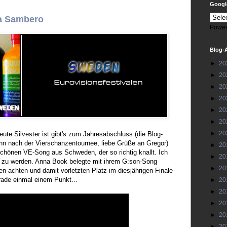
Google
a Sambero
Power
Blog-
►
20
►
20
►
20
►
20
►
20
►
20
►
20
eute Silvester ist gibt's zum Jahresabschluss (die Blog-
ann nach der Vierschanzentournee, liebe Grüße an Gregor)
►
20
schönen VE-Song aus Schweden, der so richtig knallt. Ich
►
20
 zu werden. Anna Book belegte mit ihrem G:son-Song
►
20
ten
achten
und damit vorletzten Platz im diesjährigen Finale
rade einmal einem Punkt...
►
20
►
20
►
20
►
20
►
20