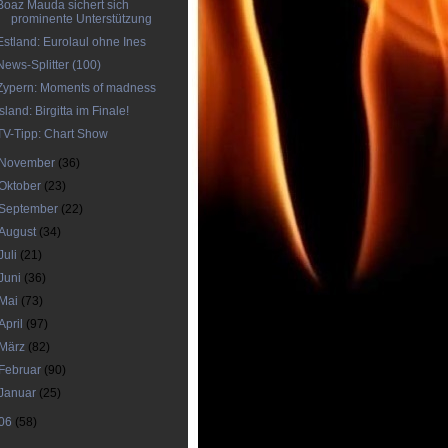
Boaz Mauda sichert sich
prominente Unterstützung
Estland: Eurolaul ohne Ines
News-Splitter (100)
Zypern: Moments of madness
Island: Birgitta im Finale!
TV-Tipp: Chart Show
November
(36)
Oktober
(23)
September
(22)
August
(34)
Juli
(21)
Juni
(36)
Mai
(73)
April
(97)
März
(82)
Februar
(90)
Januar
(25)
06
(58)