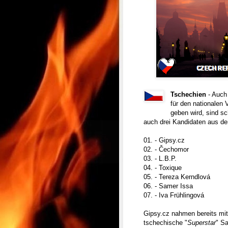
Tschechien
- Auch
für den nationalen 
geben wird, sind s
auch drei Kandidaten aus d
01. - Gipsy.cz
02. - Čechomor
03. - L.B.P.
04. - Toxique
05. - Tereza Kerndlová
06. - Samer Issa
07. - Iva Frühlingová
Gipsy.cz nahmen bereits mit
tschechische "
Superstar
" Sa