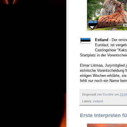
Estland
- Der omin
Eurolaul, ist verge
Castingshow "
Kaks 
Startplatz in der Vorentsche
Elmar Liitmaa, Jurymitglied 
estnische Vorentscheidung fi
einigen Wochen erklärte, si
fehlt nur noch ein Name bei
Eingestellt von
Eurofire
um
23:0
Labels:
estland
Erste Interpreten f