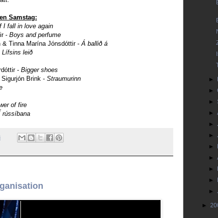
ten Samstag:
f I fall in love again
r -
Boys and perfume
 & Tinna Marína Jónsdóttir -
Á ballið á
Lífsins leið
dóttir -
Bigger shoes
 Sigurjón Brink -
Straumurinn
►
e
►
►
wer of fire
►
Í rússíbana
►
►
8
►
►
►
►
rganisation
►
►
20