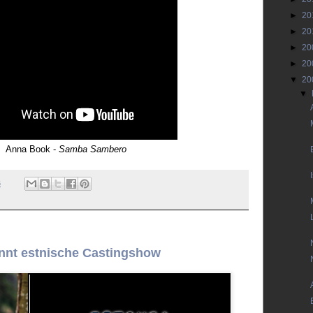
►
20
►
20
►
20
►
20
▼
20
▼
Anna Book -
Samba Sambero
6
nnt estnische Castingshow