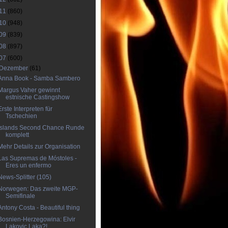
11
(860)
10
(948)
09
(839)
08
(897)
07
(600)
Dezember
(61)
Anna Book - Samba Sambero
Margus Vaher gewinnt
estnische Castingshow
Erste Interpreten für
Tschechien
Islands Second Chance Runde
komplett
Mehr Details zur Organisation
Las Supremas de Móstoles -
Eres un enfermo
News-Splitter (105)
Norwegen: Das zweite MGP-
Semifinale
Antony Costa - Beautiful thing
Bosnien-Herzegowina: Elvir
Lakovic Laka?!