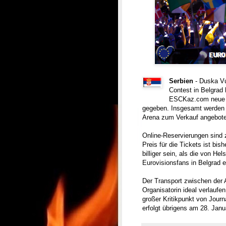
Serbien
- Duska V
Contest in Belgrad
ESCKaz.com neue De
gegeben.
Insgesamt werden 
Arena zum Verkauf angebot
Online-Reservierungen sind
Preis für die Tickets ist bis
billiger sein, als die von Hel
Eurovisionsfans in Belgrad 
Der Transport zwischen der 
Organisatorin ideal verlaufe
großer Kritikpunkt von Jour
erfolgt übrigens am 28. Janu