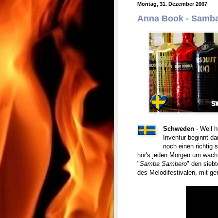
Montag, 31. Dezember 2007
Anna Book - Samb
Schweden
-
Weil h
Inventur beginnt d
noch einen richtig 
hör's jeden Morgen um wach
"
Samba Sambero
" den sieb
des Melodifestivalen, mit ge