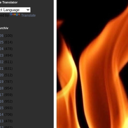
 Translator
ed by
Translate
Archiv
26
(100)
25
(614)
24
(478)
23
(494)
22
(611)
21
(631)
20
(512)
19
(787)
18
(954)
17
(959)
16
(952)
15
(993)
14
(706)
13
(478)
12
(662)