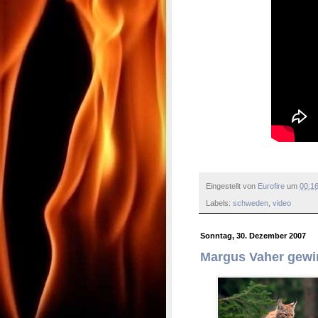
Eingestellt von
Eurofire
um
00:1
Labels:
schweden
,
video
Sonntag, 30. Dezember 2007
Margus Vaher gewi