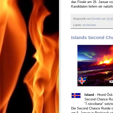
das Finale am 26. Januar vo
Kandidaten liefern wir natürl
Eingestellt von
Eurofire
um
14:4
Labels:
tschechien
Islands Second Ch
Island
- Hrund Ósk 
Second Chance Run
"
Í rússíbana
" setzt
Die Second Chance Runde ist
am 5. Januar in Reykjavik st