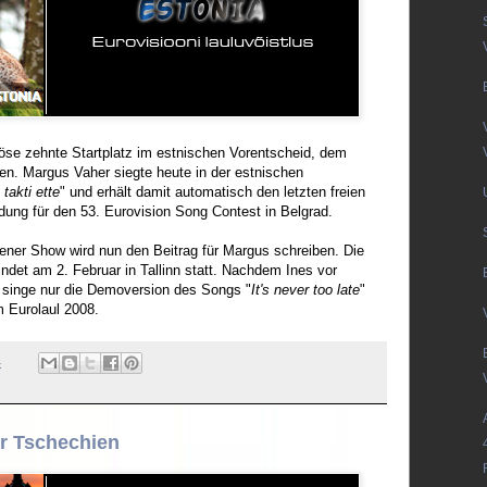
öse zehnte Startplatz im estnischen Vorentscheid, dem
ben. Margus Vaher siegte heute in der estnischen
takti ette
" und erhält damit automatisch den letzten freien
idung für den 53. Eurovision Song Contest in Belgrad.
jener Show wird nun den Beitrag für Margus schreiben. Die
ndet am 2. Februar in Tallinn statt.
Nachdem Ines vor
e singe nur die Demoversion des Songs "
It's never too late
"
m Eurolaul 2008.
4
ür Tschechien