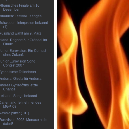
Albanisches Finale am 16.
Dezember
Albanien: Festival i Këngës
Schweden: Interpreten bekannt
(1)
Russland wählt am 9. März
Island: Ragnheiður Gröndal im
Finale
Junior Eurovision: Ein Contest
ohne Zukunft
Junior Eurovision Song
Contest 2007
Zypriotische Teilnehmer
Andorra: Gisela für Andorra!
Andrea Gylfadóttirs letzte
Chance
Lettland: Songs bekannt
Dänemark: Teilnehmer des
MGP '08
News-Splitter (101)
Eurovision 2008: Monaco nicht
dabei!