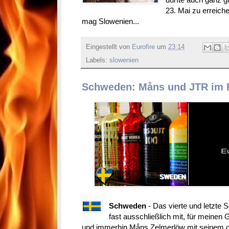
23. Mai zu erreichen
mag Slowenien...
Eingestellt von
Eurofire
um
23:14
Labels:
slowenien
Schweden: Måns und JTR im F
Schweden
- Das vierte und letzte S
fast ausschließlich mit, für meine
und immerhin Måns Zelmerlöw mit seinem gr