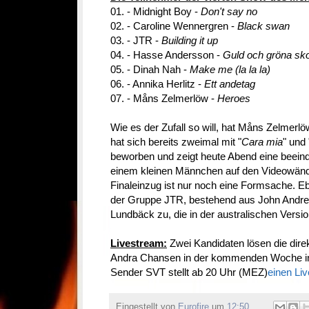
01. - Midnight Boy -
Don't say no
02. - Caroline Wennergren -
Black swan
03. - JTR -
Building it up
04. - Hasse Andersson -
Guld och gröna sk
05. - Dinah Nah -
Make me (la la la)
06. - Annika Herlitz -
Ett andetag
07. - Måns Zelmerlöw -
Heroes
Wie es der Zufall so will, hat Måns Zelmerlö
hat sich bereits zweimal mit "
Cara mia
" und 
beworben und zeigt heute Abend eine beei
einem kleinen Männchen auf den Videowände
Finaleinzug ist nur noch eine Formsache. E
der Gruppe JTR, bestehend aus John Andr
Lundbäck zu, die in der australischen Versi
Livestream:
Zwei Kandidaten lösen die direk
Andra Chansen in der kommenden Woche in
Sender SVT stellt ab 20 Uhr (MEZ)
einen Li
Eingestellt von
Eurofire
um
12:50