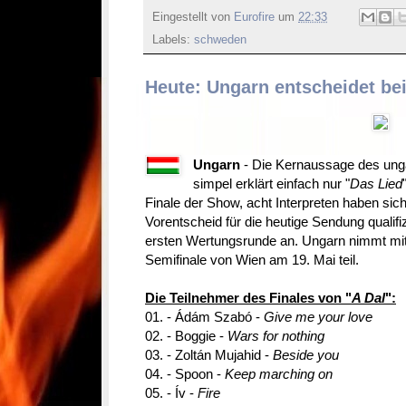
Eingestellt von
Eurofire
um
22:33
Labels:
schweden
Heute: Ungarn entscheidet bei
Ungarn
- Die Kernaussage des unga
simpel erklärt einfach nur "
Das Lied
Finale der Show, acht Interpreten haben si
Vorentscheid für die heutige Sendung qualifiz
ersten Wertungsrunde an. Ungarn nimmt mit
Semifinale von Wien am 19. Mai teil.
Die Teilnehmer des Finales von "
A Dal
":
01. - Ádám Szabó -
Give me your love
02. - Boggie -
Wars for nothing
03. - Zoltán Mujahid -
Beside you
04. - Spoon -
Keep marching on
05. - Ív -
Fire