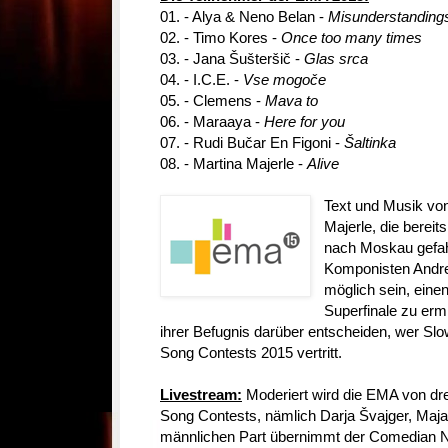
01. - Alya & Neno Belan -
Misunderstanding
02. - Timo Kores -
Once too many times
03. - Jana Šušteršič -
Glas srca
04. - I.C.E. -
Vse mogoče
05. - Clemens -
Mava to
06. - Maraaya -
Here for you
07. - Rudi Bučar En Figoni -
Šaltinka
08. - Martina Majerle -
Alive
Text und Musik von
Majerle, die bereit
nach Moskau gefah
Komponisten Andrej
möglich sein, eine
Superfinale zu ermi
ihrer Befugnis darüber entscheiden, wer Slo
Song Contests 2015 vertritt.
Livestream:
Moderiert wird die EMA von dr
Song Contests, nämlich Darja Švajger, Maj
männlichen Part übernimmt der Comedian N