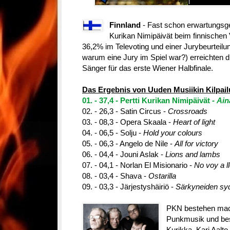
Finnland
- Fast schon erwartungsge
Kurikan Nimipäivät beim finnischen 
36,2% im Televoting und einer Jurybeurteilun
warum eine Jury im Spiel war?) erreichten
Sänger für das erste Wiener Halbfinale.
Das Ergebnis von Uuden Musiikin Kilpail
01. - 37,4 - Pertti Kurikan Nimipäivät -
Ain
02. - 26,3 - Satin Circus -
Crossroads
03. - 08,3 - Opera Skaala -
Heart of light
04. - 06,5 - Solju -
Hold your colours
05. - 06,3 - Angelo de Nile -
All for victory
06. - 04,4 - Jouni Aslak -
Lions and lambs
07. - 04,1 - Norlan El Misionario -
No voy a ll
08. - 03,4 - Shava -
Ostarilla
09. - 03,3 - Järjestyshäiriö -
Särkyneiden syd
PKN bestehen mac
Punkmusik und be
Kurikka, Kari Aalto