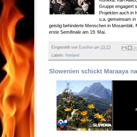
Gruppe engagiert 
Projekten auch in
u.a. gemeinsam in 
geistig behinderte Menschen in Mosambik. M
erste Semifinale am 19. Mai.
Eingestellt von
Eurofire
um
23:23
Labels:
finnland
Slowenien schickt Maraaya n