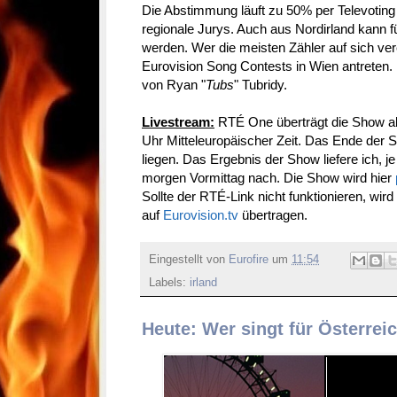
Die Abstimmung läuft zu 50% per Televotin
regionale Jurys. Auch aus Nordirland kann f
werden. Wer die meisten Zähler auf sich vere
Eurovision Song Contests in Wien antreten. 
von Ryan "
Tubs
" Tubridy.
Livestream:
RTÉ One überträgt die Show ab 
Uhr Mitteleuropäischer Zeit. Das Ende der 
liegen. Das Ergebnis der Show liefere ich, 
morgen Vormittag nach. Die Show wird hier
Sollte der RTÉ-Link nicht funktionieren, wi
auf
Eurovision.tv
übertragen.
Eingestellt von
Eurofire
um
11:54
Labels:
irland
Heute: Wer singt für Österreic