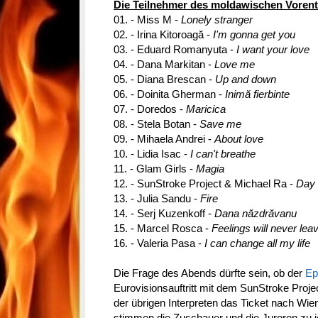
Die Teilnehmer des moldawischen Vorent
01. - Miss M -
Lonely stranger
02. - Irina Kitoroagă -
I'm gonna get you
03. - Eduard Romanyuta -
I want your love
04. - Dana Markitan -
Love me
05. - Diana Brescan -
Up and down
06. - Doinita Gherman -
Inimă fierbinte
07. - Doredos -
Maricica
08. - Stela Botan -
Save me
09. - Mihaela Andrei -
About love
10. - Lidia Isac -
I can't breathe
11. - Glam Girls -
Magia
12. - SunStroke Project & Michael Ra -
Day 
13. - Julia Sandu -
Fire
14. - Serj Kuzenkoff -
Dana năzdrăvanu
15. - Marcel Rosca -
Feelings will never lea
16. - Valeria Pasa -
I can change all my life
Die Frage des Abends dürfte sein, ob der
Ep
Eurovisionsauftritt mit dem SunStroke Projec
der übrigen Interpreten das Ticket nach Wien
stimmen die Zuschauer und die Juroren zu j