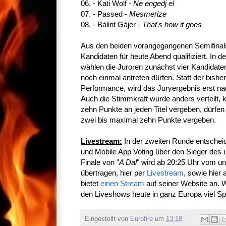
06. - Kati Wolf -
Ne engedj el
07. - Passed -
Mesmerize
08. - Bálint Gájer -
That's how it goes
Aus den beiden vorangegangenen Semifinals 
Kandidaten für heute Abend qualifiziert. In 
wählen die Juroren zunächst vier Kandidaten
noch einmal antreten dürfen. Statt der bishe
Performance, wird das Juryergebnis erst nach
Auch die Stimmkraft wurde anders verteilt, k
zehn Punkte an jeden Titel vergeben, dürfen 
zwei bis maximal zehn Punkte vergeben.
Livestream:
In der zweiten Runde entschei
und Mobile App Voting über den Sieger des
Finale von "
A Dal
" wird ab 20:25 Uhr vom 
übertragen, hier per
Livestream
, sowie hier 
bietet
einen Stream
auf seiner Website an. 
den Liveshows heute in ganz Europa viel S
Eingestellt von
Eurofire
um
13:18