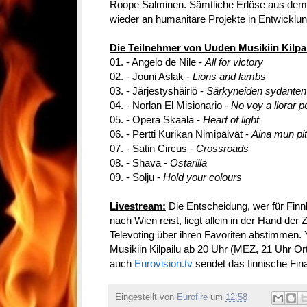
Roope Salminen. Sämtliche Erlöse aus dem 
wieder an humanitäre Projekte in Entwicklu
Die Teilnehmer von Uuden Musikiin Kilpail
01. - Angelo de Nile -
All for victory
02. - Jouni Aslak -
Lions and lambs
03. - Järjestyshäiriö -
Särkyneiden sydänten 
04. - Norlan El Misionario -
No voy a llorar po
05. - Opera Skaala -
Heart of light
06. - Pertti Kurikan Nimipäivät -
Aina mun pi
07. - Satin Circus -
Crossroads
08. - Shava -
Ostarilla
09. - Solju -
Hold your colours
Livestream:
Die Entscheidung, wer für Fin
nach Wien reist, liegt allein in der Hand de
Televoting über ihren Favoriten abstimmen.
Musikiin Kilpailu ab 20 Uhr (MEZ, 21 Uhr Ort
auch
Eurovision.tv
sendet das finnische Fin
Eingestellt von
Eurofire
um
12:58