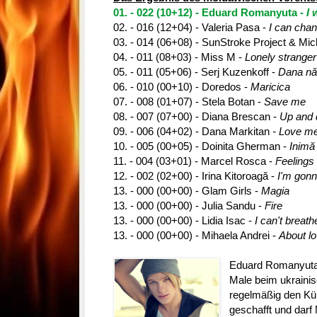
01. - 022 (10+12) - Eduard Romanyuta -
I 
02. - 016 (12+04) - Valeria Pasa -
I can chang
03. - 014 (06+08) - SunStroke Project & Mic
04. - 011 (08+03) - Miss M -
Lonely stranger
05. - 011 (05+06) - Serj Kuzenkoff -
Dana nă
06. - 010 (00+10) - Doredos -
Maricica
07. - 008 (01+07) - Stela Botan -
Save me
08. - 007 (07+00) - Diana Brescan -
Up and
09. - 006 (04+02) - Dana Markitan
- Love m
10. - 005 (00+05) - Doinita Gherman -
Inimă 
11. - 004 (03+01) - Marcel Rosca -
Feelings 
12. - 002 (02+00) - Irina Kitoroagă -
I'm gonn
13. - 000 (00+00) - Glam Girls -
Magia
13. - 000 (00+00) - Julia Sandu -
Fire
13. - 000 (00+00) - Lidia Isac -
I can't breath
13. - 000 (00+00) - Mihaela Andrei -
About l
Eduard Romanyuta 
Male beim ukrainis
regelmäßig den Kür
geschafft und dar