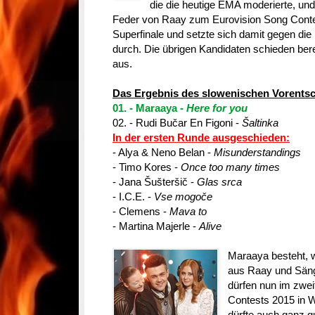
die die heutige EMA moderierte, und
Feder von Raay zum Eurovision Song Cont
Superfinale und setzte sich damit gegen di
durch. Die übrigen Kandidaten schieden bere
aus.
Das Ergebnis des slowenischen Vorentsc
01. - Maraaya -
Here for you
02. - Rudi Bučar En Figoni -
Šaltinka
In der ersten Runde ausgeschieden:
- Alya & Neno Belan -
Misunderstandings
- Timo Kores -
Once too many times
- Jana Šušteršič -
Glas srca
- I.C.E. -
Vse mogoče
- Clemens -
Mava to
- Martina Majerle -
Alive
Maraaya besteht, 
aus Raay und Säng
dürfen nun im zwei
Contests 2015 in W
dürfte auch ganz 