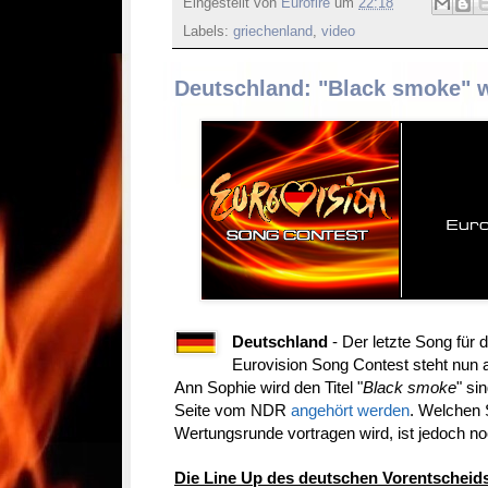
Eingestellt von
Eurofire
um
22:18
Labels:
griechenland
,
video
Deutschland: "Black smoke" w
Deutschland
- Der letzte Song für
Eurovision Song Contest steht nun a
Ann Sophie wird den Titel "
Black smoke
" si
Seite vom NDR
angehört werden
. Welchen 
Wertungsrunde vortragen wird, ist jedoch no
Die Line Up des deutschen Vorentscheids