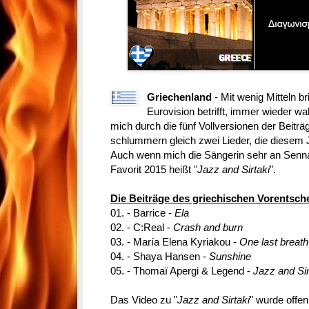
Griechenland
- Mit wenig Mitteln b
Eurovision betrifft, immer wieder 
mich durch die fünf Vollversionen der Beitr
schlummern gleich zwei Lieder, die diesem J
Auch wenn mich die Sängerin sehr an Senna
Favorit 2015 heißt "
Jazz and Sirtaki
".
Die Beiträge des griechischen Vorentsch
01. - Barrice -
Ela
02. - C:Real -
Crash and burn
03. - María Elena Kyriakou -
One last breath
04. - Shaya Hansen -
Sunshine
05. - Thomaï Apergi & Legend -
Jazz and Sir
Das Video zu "
Jazz and Sirtaki
" wurde offe