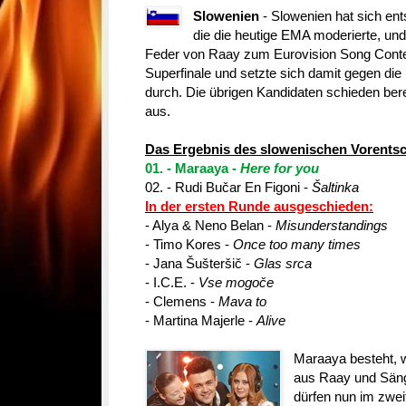
Slowenien
- Slowenien hat sich ent
die die heutige EMA moderierte, und
Feder von Raay zum Eurovision Song Cont
Superfinale und setzte sich damit gegen di
durch. Die übrigen Kandidaten schieden bere
aus.
Das Ergebnis des slowenischen Vorentsc
01. - Maraaya -
Here for you
02. - Rudi Bučar En Figoni -
Šaltinka
In der ersten Runde ausgeschieden:
- Alya & Neno Belan -
Misunderstandings
- Timo Kores -
Once too many times
- Jana Šušteršič -
Glas srca
- I.C.E. -
Vse mogoče
- Clemens -
Mava to
- Martina Majerle -
Alive
Maraaya besteht, 
aus Raay und Säng
dürfen nun im zwei