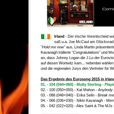
Irland
- Der irische Vorentscheid wa
saß u.a. Joe McCaul am Glücksrad, 
"
Hold me now
" aus, Linda Martin präsentier
Kavanagh trällerte "
Congratulations
" und Mo
an, dass Johnny Logan die J.Lo der Eurovis
auf diesen Wortwitz kam... nebenbei wählen 
und die regionalen Jurys den Vertreter für W
Das Ergebnis des Eurosong 2015 in Irland
01. - 104 (044+060) - Molly Sterling -
Playi
02. - 100 (050+050) - Kat Mahon -
Anybody g
03. - 088 (048+040) - Erika Selin -
Break me
04. - 066 (036+030) - Nikki Kavanagh -
Memo
05. - 042 (022+020) - Alex Saint & The MJs