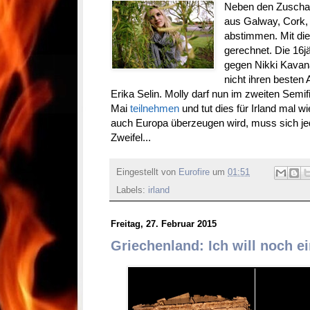
Neben den Zuschaue
aus Galway, Cork, 
abstimmen. Mit die
gerechnet. Die 16jä
gegen Nikki Kavan
nicht ihren besten
Erika Selin. Molly darf nun im zweiten Semi
Mai
teilnehmen
und tut dies für Irland mal w
auch Europa überzeugen wird, muss sich je
Zweifel...
Eingestellt von
Eurofire
um
01:51
Labels:
irland
Freitag, 27. Februar 2015
Griechenland: Ich will noch ei