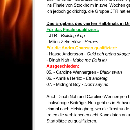
ins Finale von Stockholm in zwei Wochen ge
ich jedoch goldrichtig, die Gruppe JTR hat es
Das Ergebnis des vierten Halbfinals in Ö
Für das Finale qualifiziert:
- JTR -
Building it up
- Måns Zelmerlöw -
Heroes
Für die Andra Chansen qualifiziert:
- Hasse Andersson -
Guld och gröna skogar
- Dinah Nah -
Make me (la la la)
Ausgeschieden:
05. - Caroline Wennergren -
Black swan
06. - Annika Herlitz -
Ett andetag
07. - Midnight Boy -
Don't say no
Auch Dinah Nah und Caroline Wennergren h
finalwürdige Beiträge. Nun geht es in Sc
einmal nach Helsingborg, wo die Trostrunde 
treten die verbliebenen acht Kandidaten an um
Startplätze zu qualifizieren.