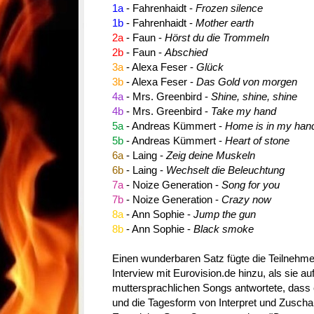
1a
- Fahrenhaidt -
Frozen silence
1b
- Fahrenhaidt -
Mother earth
2a
- Faun -
Hörst du die Trommeln
2b
- Faun -
Abschied
3a
- Alexa Feser -
Glück
3b
- Alexa Feser -
Das Gold von morgen
4a
- Mrs. Greenbird -
Shine, shine, shine
4b
- Mrs. Greenbird -
Take my hand
5a
- Andreas Kümmert -
Home is in my han
5b
- Andreas Kümmert -
Heart of stone
6a
- Laing -
Zeig deine Muskeln
6b
- Laing -
Wechselt die Beleuchtung
7a
- Noize Generation -
Song for you
7b
- Noize Generation -
Crazy now
8a
- Ann Sophie -
Jump the gun
8b
- Ann Sophie -
Black smoke
Einen wunderbaren Satz fügte die Teilnehme
Interview mit Eurovision.de hinzu, als sie a
muttersprachlichen Songs antwortete, dass 
und die Tagesform von Interpret und Zuscha