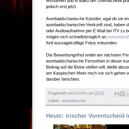
feststehen und in Baku der Öffentlichkeit prä
jedoch erst jetzt.
Aserbaidschanische Künstler, egal ob sie i
aserbaidschanischer Herkunft sind, haben di
oder Audioaufnahme per E-Mail bei iTV zu b
mögen sich schnellstmöglich an
eurovision
fünf aussagekräftige Fotos mitsenden.
Die Bewerbungsfrist endet am nächsten Frei
aserbaidschanische Fernsehen in dieser kur
Beitrag auf die Beine stellen will, bleibt ab
am Kaspischen Meer noch vor sich gehen wi
darüber berichten.
Eingestellt von
Eurofire
um
16:55
Labels:
aserbaidschan
Heute: Irischer Vorentscheid i