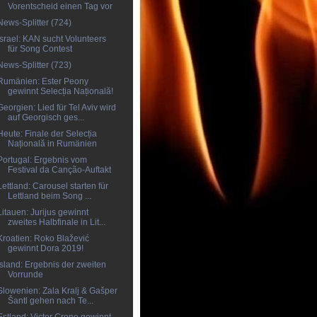
Vorentscheid einen Tag vor
News-Splitter (724)
Israel: KAN sucht Volunteers
für Song Contest
News-Splitter (723)
Rumänien: Ester Peony
gewinnt Selecția Națională!
Georgien: Lied für Tel Aviv wird
auf Georgisch ges...
Heute: Finale der Selecția
Națională in Rumänien
Portugal: Ergebnis vom
Festival da Canção-Auftakt
Lettland: Carousel starten für
Lettland beim Song ...
Litauen: Jurijus gewinnt
zweites Halbfinale in Lit...
Kroatien: Roko Blažević
gewinnt Dora 2019!
Island: Ergebnis der zweiten
Vorrunde
Slowenien: Zala Kralj & Gašper
Šantl gehen nach Te...