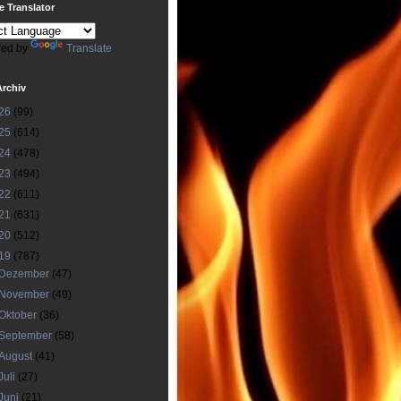
 Translator
ed by
Translate
Archiv
26
(99)
25
(614)
24
(478)
23
(494)
22
(611)
21
(631)
20
(512)
19
(787)
Dezember
(47)
November
(49)
Oktober
(36)
September
(58)
August
(41)
Juli
(27)
Juni
(21)