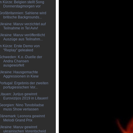
In Kürze: Belgien stellt Song
Donnerstagmorgen vor
Großbritannien: Sahlene wird
britische Backgrounds...
Ukraine: Maruv verzichtet auf
Teilnahme in Tel Aviv!
Ukraine: Maruv veröffentlicht
Auszüge aus Teilnahm...
In Kürze: Erste Demo von
"Replay" geleaked
Schweden: K.o.-Duelle der
Andra Chansen
ausgewürfelt
Ukraine: Hausgemachte
Aggressionen in Kiew
Portugal: Ergebnis der zweiten
portugiesischen Vor...
Litauen: Jurijus gewinnt
Eurovizijos 2019 in Litauen!
Georgien: Nino Tsnobiladse
muss Show verlassen
Dänemark: Leonora gewinnt
Melodi Grand Prix
Ukraine: Maruv gewinnt
ukrainischen Vorentscheid