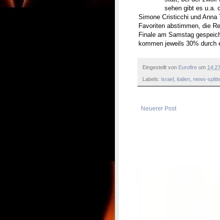
sehen gibt es u.a.
Simone Cristicchi und Anna 
Favoriten abstimmen, die Re
Finale am Samstag gespeic
kommen jeweils 30% durch 
Eingestellt von
Eurofire
um
14:2
Labels:
israel
,
italien
,
news-splitt
Neuerer Post