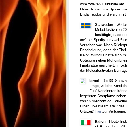
vom zweiten Halbfinale am 
Mihai. In der Line Up der zw
Linda Teodosiu, die sich mit 
Schweden
- Wikto
Melodifestivalen 
bestätigte, dass de
me
" bei Spotify für zwei Stu
Versehen war. Nach Rückspra
Enscheidung, dass der Titel
bleibt. Wiktoria hatte sich
Göteborg neben Mohombi ein
Finalplätze gesichert. In S
der Melodifestivalen-Beiträ
Israel
- Die 33. Show 
Frage, welche Kandidat
Fünf Kandidaten könne
begehrten Startplätze nebe
zählen Avraham de Carvalho, 
Einen Livestream stellt das
Ortszeit)
hier
zur Verfügung.
Italien
- Heute fin
statt, bei der zwöl