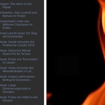
Ungarn: The return of Joci
Pápai!
Schweden: John Lundvik und
Bishara im Finale!
Deutschland: Unter drei
Millionen Zuschauer im
Ersten
Unser Lied für Israel: Ein Sieg
mit Gschmäckle
Heute: Zweite Vorrunde des
Festival da Canção 2019
Heute: Dänischer Melodi
Grand Prix für Tel Aviv
Heute: Finale von "Eurovizijos"
in Litauen
Heute: Vierte Vorrunde des
Melodifestivalen in Lid...
Heute: Ungarn wählt seinen
Beitrag für Eurovision ...
Heute: Letzte
Eliminierungsrunde in
Georgien
Heute: Finale von Vidbir in der
Ukraine