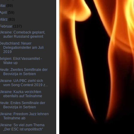
Mai
(89)
April
(59)
März
(83)
Februar
(137)
Ukraine: Comeback geplant,
außer Russland gewinnt
Deutschland: Neuer
Delegationsleiter am Juli
2019
Belgien: Eliot Vassamillet -
Wake up
Heute: Zweites Semifinale der
Beovizija in Serbien
Ukraine: UA:PBC zieht sich
vom Song Contest 2019 z...
Ukraine: Kazka verzichten
ebenfalls auf Teilnahme
Heute: Erstes Semifinale der
Beovizija in Serbien
Ukraine: Freedom Jazz lehnen
Teilnahme ab
Ukraine: So viel zum Thema
„Der ESC ist unpolitisch“