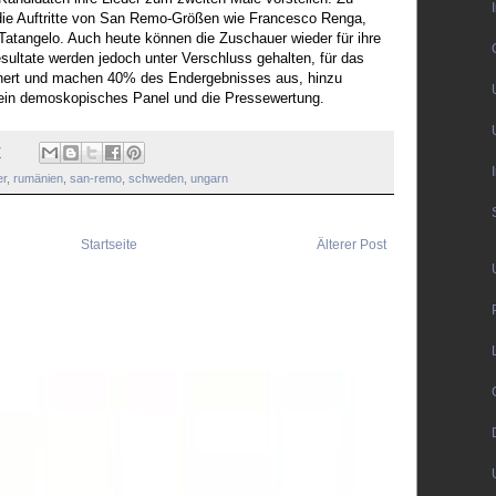
 die Auftritte von San Remo-Größen wie Francesco Renga,
Tatangelo. Auch heute können die Zuschauer wieder für ihre
sultate werden jedoch unter Verschluss gehalten, für das
hert und machen 40% des Endergebnisses aus, hinzu
ein demoskopisches Panel und die Pressewertung.
7
er
,
rumänien
,
san-remo
,
schweden
,
ungarn
Startseite
Älterer Post