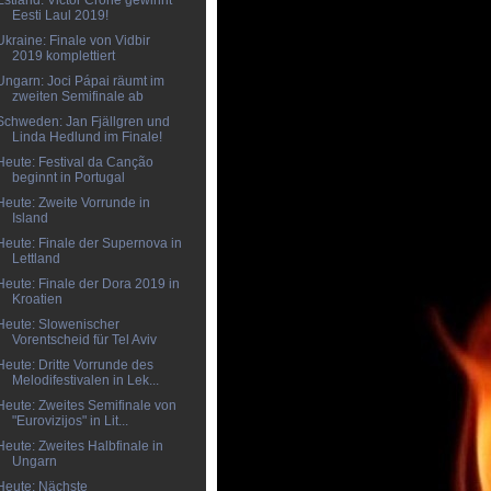
Estland: Victor Crone gewinnt
Eesti Laul 2019!
Ukraine: Finale von Vidbir
2019 komplettiert
Ungarn: Joci Pápai räumt im
zweiten Semifinale ab
Schweden: Jan Fjällgren und
Linda Hedlund im Finale!
Heute: Festival da Canção
beginnt in Portugal
Heute: Zweite Vorrunde in
Island
Heute: Finale der Supernova in
Lettland
Heute: Finale der Dora 2019 in
Kroatien
Heute: Slowenischer
Vorentscheid für Tel Aviv
Heute: Dritte Vorrunde des
Melodifestivalen in Lek...
Heute: Zweites Semifinale von
"Eurovizijos" in Lit...
Heute: Zweites Halbfinale in
Ungarn
Heute: Nächste