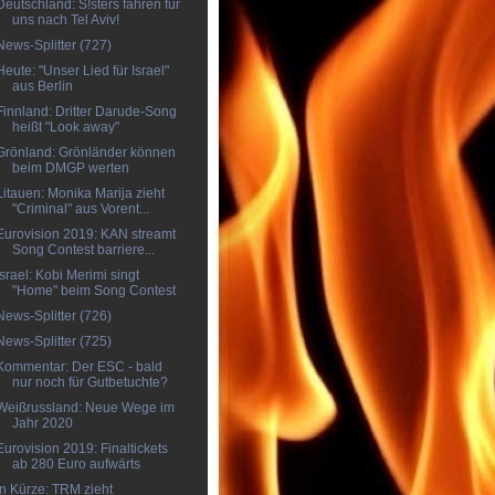
Deutschland: S!sters fahren für
uns nach Tel Aviv!
News-Splitter (727)
Heute: "Unser Lied für Israel"
aus Berlin
Finnland: Dritter Darude-Song
heißt "Look away"
Grönland: Grönländer können
beim DMGP werten
Litauen: Monika Marija zieht
"Criminal" aus Vorent...
Eurovision 2019: KAN streamt
Song Contest barriere...
Israel: Kobi Merimi singt
"Home" beim Song Contest
News-Splitter (726)
News-Splitter (725)
Kommentar: Der ESC - bald
nur noch für Gutbetuchte?
Weißrussland: Neue Wege im
Jahr 2020
Eurovision 2019: Finaltickets
ab 280 Euro aufwärts
In Kürze: TRM zieht