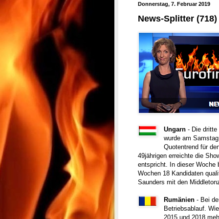
Donnerstag, 7. Februar 2019
News-Splitter (718)
Ungarn
- Die dritt
wurde am Samstag v
Quotentrend für den
49jährigen erreichte die Sh
entspricht. In dieser Woche 
Wochen 18 Kandidaten qualif
Saunders mit den Middleton
Rumänien
- Bei d
Betriebsablauf. Wi
2015 und 2018 mehr