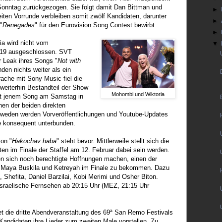
Sonntag zurückgezogen. Sie folgt damit Dan Bittman und
►
eiten Vorrunde verbleiben somit zwölf Kandidaten, darunter
►
"
Renegades
" für den Eurovision Song Contest bewirbt.
►
ria wird nicht vom
▼
2019 ausgeschlossen. SVT
r Leak ihres Songs "
Not with
nden nichts weiter als ein
che mit Sony Music fiel die
 weiterhin Bestandteil der Show
Mohombi und Wiktoria
 mit jenem Song am Samstag in
en der beiden direkten
chweden werden Vorveröffentlichungen und Youtube-Updates
ge konsequent unterbunden.
von "
Hakochav haba
" steht bevor. Mittlerweile stellt sich die
en im Finale der Staffel am 12. Februar dabei sein werden.
n sich noch berechtigte Hoffnungen machen, einen der
n Maya Buskila und Ketreyah im Finale zu bekommen. Dazu
Shefita, Daniel Barzilai, Kobi Merimi und Osher Biton.
 israelische Fernsehen ab 20:15 Uhr (MEZ, 21:15 Uhr
det die dritte Abendveranstaltung des 69ª San Remo Festivals
f Kandidaten ihre Lieder zum zweiten Male vorstellen. Zu