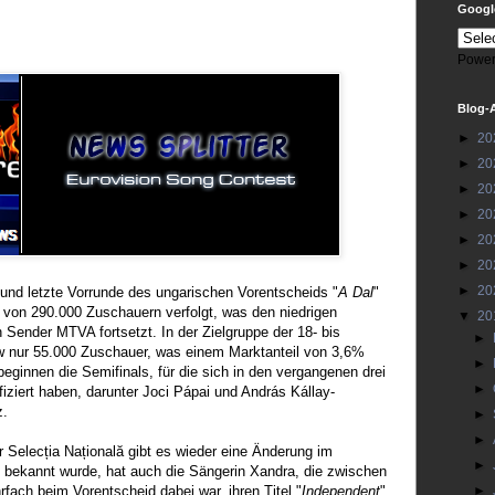
Google
Power
Blog-
►
20
►
20
►
20
►
20
►
20
►
20
►
20
e und letzte Vorrunde des ungarischen Vorentscheids "
A Dal
"
on 290.000 Zuschauern verfolgt, was den niedrigen
▼
20
 Sender MTVA fortsetzt. In der Zielgruppe der 18- bis
►
ow nur 55.000 Zuschauer, was einem Marktanteil von 3,6%
►
beginnen die Semifinals, für die sich in den vergangenen drei
►
iziert haben, darunter Joci Pápai und András Kállay-
z.
►
►
er Selecția Națională gibt es wieder eine Änderung im
►
e bekannt wurde, hat auch die Sängerin Xandra, die zwischen
fach beim Vorentscheid dabei war, ihren Titel "
Independent
"
►