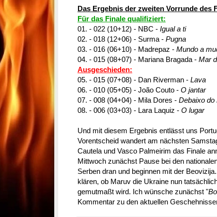
Das Ergebnis der zweiten Vorrunde des F
Für das Finale qualifiziert:
01. - 022 (10+12) - NBC -
Igual a ti
02. - 018 (12+06) - Surma -
Pugna
03. - 016 (06+10) - Madrepaz -
Mundo a mu
04. - 015 (08+07) - Mariana Bragada -
Mar 
Ausgeschieden:
05. - 015 (07+08) - Dan Riverman -
Lava
06. - 010 (05+05) - João Couto -
O jantar
07. - 008 (04+04) - Mila Dores -
Debaixo do 
08. - 006 (03+03) - Lara Laquiz -
O lugar
Und mit diesem Ergebnis entlässt uns Portug
Vorentscheid wandert am nächsten Samsta
Cautela und Vasco Palmeirim das Finale an
Mittwoch zunächst Pause bei den nationalen
Serben dran und beginnen mit der Beovizija
klären, ob Maruv die Ukraine nun tatsächlich
gemutmaßt wird. Ich wünsche zunächst "
Bo
Kommentar zu den aktuellen Geschehnisse