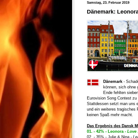
Samstag, 23. Februar 2019
Dänemark: Leonora
Dänemark
- Schad
können, sich ohne 
Ende fehlten siebe
Eurovision Song Contest zu
Stattdessen setzt man uns e
und ein weiteres tragisches 
keinen Spaß mehr macht.
Das Ergebnis des Dansk Me
01. - 42% - Leonora -
Love i
02. - 35% - Julie & Nina -
Le