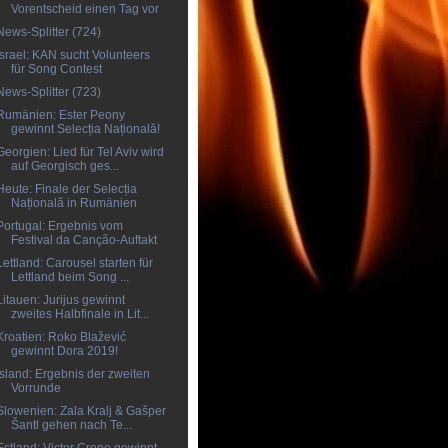
Vorentscheid einen Tag vor
News-Splitter (724)
Israel: KAN sucht Volunteers
für Song Contest
News-Splitter (723)
Rumänien: Ester Peony
gewinnt Selecția Națională!
Georgien: Lied für Tel Aviv wird
auf Georgisch ges...
Heute: Finale der Selecția
Națională in Rumänien
Portugal: Ergebnis vom
Festival da Canção-Auftakt
Lettland: Carousel starten für
Lettland beim Song ...
Litauen: Jurijus gewinnt
zweites Halbfinale in Lit...
Kroatien: Roko Blažević
gewinnt Dora 2019!
Island: Ergebnis der zweiten
Vorrunde
Slowenien: Zala Kralj & Gašper
Šantl gehen nach Te...