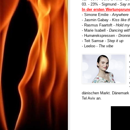
03. - 23% - Sigmund -
Say 
In der ersten Wertungsrun
- Simone Emilie -
Anywhere
- Jasmin Gabay -
Kiss like t
- Rasmus Faartoft -
Hold my
- Marie Isabell -
Dancing with
- Humørekspressen -
Dronni
- Teit Samsø -
Step it up
- Leeloo -
The vibe
dänischen Markt. Dänemark t
Tel Aviv an.