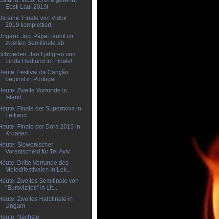
Estland: Victor Crone gewinnt
Eesti Laul 2019!
Ukraine: Finale von Vidbir
2019 komplettiert
Ungarn: Joci Pápai räumt im
zweiten Semifinale ab
Schweden: Jan Fjällgren und
Linda Hedlund im Finale!
Heute: Festival da Canção
beginnt in Portugal
Heute: Zweite Vorrunde in
Island
Heute: Finale der Supernova in
Lettland
Heute: Finale der Dora 2019 in
Kroatien
Heute: Slowenischer
Vorentscheid für Tel Aviv
Heute: Dritte Vorrunde des
Melodifestivalen in Lek...
Heute: Zweites Semifinale von
"Eurovizijos" in Lit...
Heute: Zweites Halbfinale in
Ungarn
Heute: Nächste