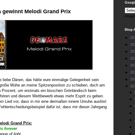
Google
 gewinnt Melodi Grand Prix
Power
Blog-
►
20
►
20
►
20
►
20
►
20
►
20
►
20
e liebe Dänen, das hätte eure einmalige Gelegenheit sein
große Mühe an meine Spitzenposition zu schieben, doch am
▼
20
n Prozent, um erstmals ein bisschen Grönländisch beim
►
 hören und diesem Wettbewerb etwas mehr Esprit zu geben.
►
in Lied vor, dass in mir eine dermaßen innere Unruhe auslöst
►
Fehlentscheidungsbeispiel dafür ist, dass mir dieser Jahrgang
►
►
lodi Grand Prix:
►
s forever
ague of light
►