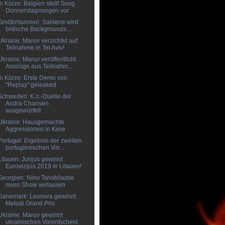
In Kürze: Belgien stellt Song
Donnerstagmorgen vor
Großbritannien: Sahlene wird
britische Backgrounds...
Ukraine: Maruv verzichtet auf
Teilnahme in Tel Aviv!
Ukraine: Maruv veröffentlicht
Auszüge aus Teilnahm...
In Kürze: Erste Demo von
"Replay" geleaked
Schweden: K.o.-Duelle der
Andra Chansen
ausgewürfelt
Ukraine: Hausgemachte
Aggressionen in Kiew
Portugal: Ergebnis der zweiten
portugiesischen Vor...
Litauen: Jurijus gewinnt
Eurovizijos 2019 in Litauen!
Georgien: Nino Tsnobiladse
muss Show verlassen
Dänemark: Leonora gewinnt
Melodi Grand Prix
Ukraine: Maruv gewinnt
ukrainischen Vorentscheid