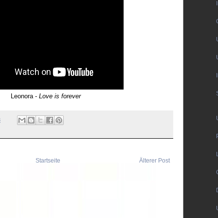
Leonora -
Love is forever
3
Startseite
Älterer Post