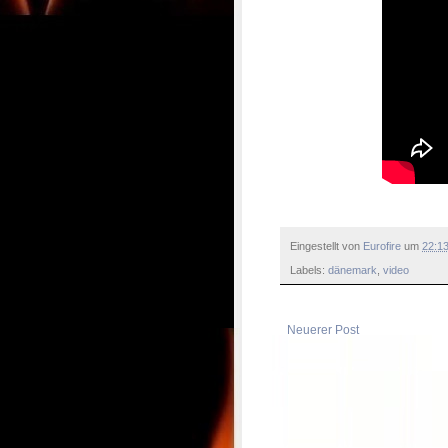
Eingestellt von
Eurofire
um
22:1
Labels:
dänemark
,
video
Neuerer Post