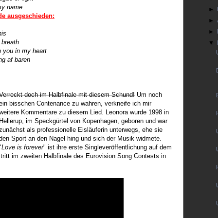
my name
►
de ausgeschieden:
►
►
his
 breath
▼
 you in my heart
ng af baren
Verreckt doch im Halbfinale mit diesem Schund!
Um noch
ein bisschen Contenance zu wahren, verkneife ich mir
weitere Kommentare zu diesem Lied.
Leonora wurde 1998 in
Hellerup, im Speckgürtel von Kopenhagen, geboren und war
zunächst als professionelle Eisläuferin unterwegs, ehe sie
den Sport an den Nagel hing und sich der Musik widmete.
"
Love is forever
" ist ihre erste Singleveröffentlichung auf dem
ritt im zweiten Halbfinale des Eurovision Song Contests in