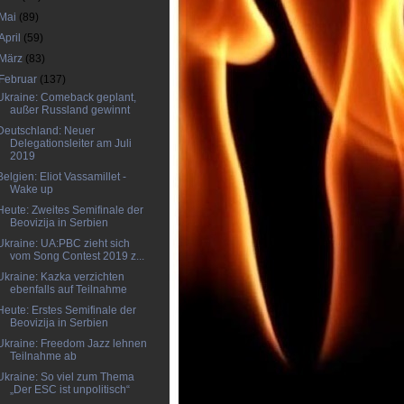
Mai
(89)
April
(59)
März
(83)
Februar
(137)
Ukraine: Comeback geplant,
außer Russland gewinnt
Deutschland: Neuer
Delegationsleiter am Juli
2019
Belgien: Eliot Vassamillet -
Wake up
Heute: Zweites Semifinale der
Beovizija in Serbien
Ukraine: UA:PBC zieht sich
vom Song Contest 2019 z...
Ukraine: Kazka verzichten
ebenfalls auf Teilnahme
Heute: Erstes Semifinale der
Beovizija in Serbien
Ukraine: Freedom Jazz lehnen
Teilnahme ab
Ukraine: So viel zum Thema
„Der ESC ist unpolitisch“