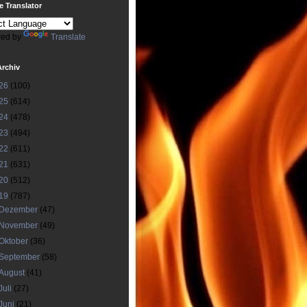
 Translator
ed by
Translate
Archiv
26
(100)
25
(614)
24
(478)
23
(494)
22
(611)
21
(631)
20
(512)
19
(787)
Dezember
(47)
November
(49)
Oktober
(36)
September
(58)
August
(41)
Juli
(27)
Juni
(21)