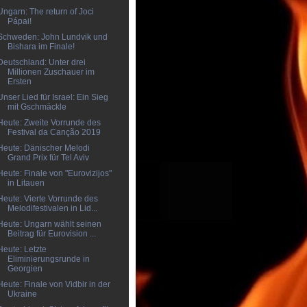
Ungarn: The return of Joci
Pápai!
Schweden: John Lundvik und
Bishara im Finale!
Deutschland: Unter drei
Millionen Zuschauer im
Ersten
Unser Lied für Israel: Ein Sieg
mit Gschmäckle
Heute: Zweite Vorrunde des
Festival da Canção 2019
Heute: Dänischer Melodi
Grand Prix für Tel Aviv
Heute: Finale von "Eurovizijos"
in Litauen
Heute: Vierte Vorrunde des
Melodifestivalen in Lid...
Heute: Ungarn wählt seinen
Beitrag für Eurovision ...
Heute: Letzte
Eliminierungsrunde in
Georgien
Heute: Finale von Vidbir in der
Ukraine