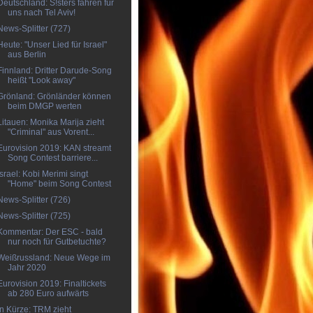
Deutschland: S!sters fahren für
uns nach Tel Aviv!
News-Splitter (727)
Heute: "Unser Lied für Israel"
aus Berlin
Finnland: Dritter Darude-Song
heißt "Look away"
Grönland: Grönländer können
beim DMGP werten
Litauen: Monika Marija zieht
"Criminal" aus Vorent...
Eurovision 2019: KAN streamt
Song Contest barriere...
Israel: Kobi Merimi singt
"Home" beim Song Contest
News-Splitter (726)
News-Splitter (725)
Kommentar: Der ESC - bald
nur noch für Gutbetuchte?
Weißrussland: Neue Wege im
Jahr 2020
Eurovision 2019: Finaltickets
ab 280 Euro aufwärts
In Kürze: TRM zieht