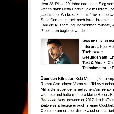
dem 23. Platz. 20 Jahre nach dem Sieg von 
war es dann Netta Barzilai, die mit ihrem L
japanischer Winkekatzen mit "
Toy
" europaw
Song Contest zurück nach Israel brachte, 
Jahr die Ausrichtung übernehmen musste, w
Problemen begleitet wurde.
Was uns in Tel Av
Interpret:
Kobi Me
Titel:
Home
Gesungen auf:
En
Text & Musik:
Oha
Teilnahme im…:
F
Über den Künstler:
Kobi Merimi (קובי מרימי) wurde am 8. Oktober 1991 in
Ramat Gan, einem Vorort von Tel Aviv gebor
Militärdienst bei der israelischen Armee ab
widmete und hatte mehrere kleine Rollen. Fü
"
Messiah Now
" gewann er 2017 den Hoffnu
Zeitweise arbeitete er auch in einer Cocktai
Contest kam er über die inzwischen etablier