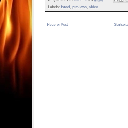
Labels:
israel
,
previews
,
video
Neuerer Post
Startseit