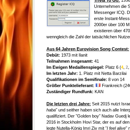
Trivia To Go:
1996
Unternehmen die So
Messenger ICQ. D
erste Instant-Mess
2000er über 100 Mi
existieren über 4
wenngleich die Zahl der tatsächlichen Nutzer
Aus 64 Jahren Eurovision Song Contest:
Debüt:
1973 mit Ilanit
Teilnahmen insgesamt:
41
Im Ewigen Medaillenspiegel:
Platz 6 (
4
,
2
Im letzten Jahr:
1. Platz mit Netta Barzilai
Qualifikationen im Semifinale:
8 von 14
Größer Punktelieferant:
Frankreich (24
Zuständiger Rundfunk:
KAN
Die letzten drei Jahre:
Seit 2015 nutzt Isra
haba
" und seither haben sich auch alle Inter
qualifiziert. Der "Golden boy" Nadav Guedj le
2016 in Stockholm Hovi Star, der es auf den 
legte Nutella-König Imri Ziv mit "
I feel alive
" 