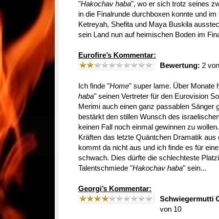
"
Hakochav haba
", wo er sich trotz seines 
in die Finalrunde durchboxen konnte und im 
Ketreyah, Shefita und Maya Buskila ausstec
sein Land nun auf heimischen Boden im Fina
Eurofire’s Kommentar:
Bewertung:
2 von
Ich finde "
Home
" super lame. Über Monate hi
haba
" seinen Vertreter für den Eurovision 
Merimi auch einen ganz passablen Sänger 
bestärkt den stillen Wunsch des israelisch
keinen Fall noch einmal gewinnen zu wollen
Kräften das letzte Quäntchen Dramatik aus 
kommt da nicht aus und ich finde es für ein
schwach. Dies dürfte die schlechteste Platzi
Talentschmiede "
Hakochav haba
" sein...
Georgi’s Kommentar:
Schwiegermutti 
von 10