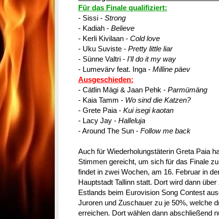
Für das Finale qualifiziert:
- Sissi -
Strong
- Kadiah -
Believe
- Kerli Kivilaan -
Cold love
- Uku Suviste -
Pretty little liar
- Sünne Valtri -
I'll do it my way
- Lumevärv feat. Inga -
Milline päev
Ausgeschieden:
- Cätlin Mägi & Jaan Pehk -
Parmümäng
- Kaia Tamm -
Wo sind die Katzen?
- Grete Paia -
Kui isegi kaotan
- Lacy Jay -
Halleluja
- Around The Sun -
Follow me back
Auch für Wiederholungstäterin Greta Paia ha
Stimmen gereicht, um sich für das Finale zu
findet in zwei Wochen, am 16. Februar in de
Hauptstadt Tallinn statt. Dort wird dann übe
Estlands beim Eurovision Song Contest aus
Juroren und Zuschauer zu je 50%, welche dr
erreichen. Dort wählen dann abschließend n