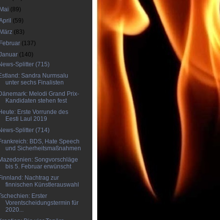
Mai
(89)
April
(59)
März
(83)
Februar
(137)
Januar
(140)
News-Splitter (715)
Estland: Sandra Nurmsalu
unter sechs Finalisten
Dänemark: Melodi Grand Prix-
Kandidaten stehen fest
Heute: Erste Vorrunde des
Eesti Laul 2019
News-Splitter (714)
Frankreich: BDS, Hate Speech
und Sicherheitsmaßnahmen
Mazedonien: Songvorschläge
bis 5. Februar erwünscht
Finnland: Nachtrag zur
finnischen Künstlerauswahl
Tschechien: Erster
Vorentscheidungstermin für
2020...