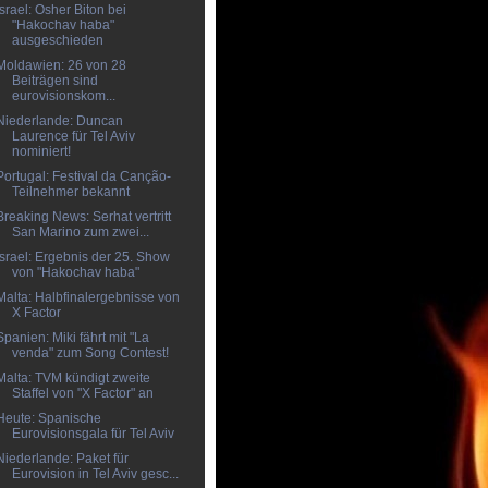
Israel: Osher Biton bei
"Hakochav haba"
ausgeschieden
Moldawien: 26 von 28
Beiträgen sind
eurovisionskom...
Niederlande: Duncan
Laurence für Tel Aviv
nominiert!
Portugal: Festival da Canção-
Teilnehmer bekannt
Breaking News: Serhat vertritt
San Marino zum zwei...
Israel: Ergebnis der 25. Show
von "Hakochav haba"
Malta: Halbfinalergebnisse von
X Factor
Spanien: Miki fährt mit "La
venda" zum Song Contest!
Malta: TVM kündigt zweite
Staffel von "X Factor" an
Heute: Spanische
Eurovisionsgala für Tel Aviv
Niederlande: Paket für
Eurovision in Tel Aviv gesc...