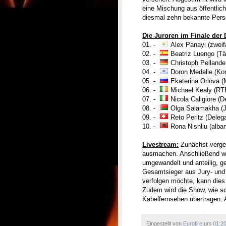
eine Mischung aus öffentlich
diesmal zehn bekannte Pers
Die Juroren im Finale der 
01. -
Alex Panayi (zwei
02. -
Beatriz Luengo (Tä
03. -
Christoph Pellande
04. -
Doron Medalie (Ko
05. -
Ekaterina Orlova 
06. -
Michael Kealy (RT
07. -
Nicola Caligiore (D
08. -
Olga Salamakha (J
09. -
Reto Peritz (Deleg
10. -
Rona Nishliu (alba
Livestream:
Zunächst vergeb
ausmachen. Anschließend we
umgewandelt und anteilig, g
Gesamtsieger aus Jury- und T
verfolgen möchte, kann die
Zudem wird die Show, wie sc
Kabelfernsehen übertragen. A
Eingestellt von
Eurofire
um
01:2