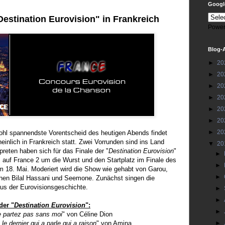
Google
Destination Eurovision" in Frankreich
Power
Blog-
►
20
►
20
►
20
►
20
►
20
►
20
►
20
ohl spannendste Vorentscheid des heutigen Abends findet
inlich in Frankreich statt. Zwei Vorrunden sind ins Land
▼
20
preten haben sich für das Finale der "
Destination Eurovision
"
►
es auf France 2 um die Wurst und den Startplatz im Finale des
►
 18. Mai. Moderiert wird die Show wie gehabt von Garou,
►
schen Bilal Hassani und Seemone. Zunächst singen die
 aus der Eurovisionsgeschichte.
►
►
der "
Destination Eurovision
":
►
 partez pas sans moi
" von Céline Dion
 le dernier qui a parle qui a raison
" von Amina
►