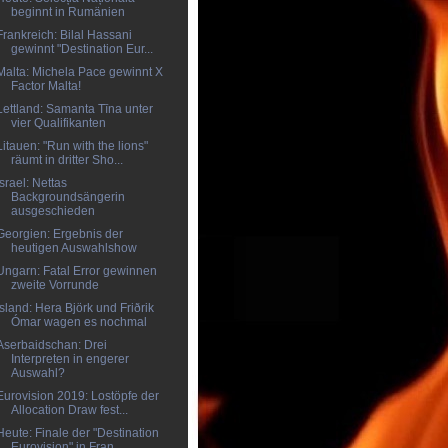
beginnt in Rumänien
Frankreich: Bilal Hassani
gewinnt "Destination Eur...
Malta: Michela Pace gewinnt X
Factor Malta!
Lettland: Samanta Tīna unter
vier Qualifikanten
Litauen: "Run with the lions"
räumt in dritter Sho...
Israel: Nettas
Backgroundsängerin
ausgeschieden
Georgien: Ergebnis der
heutigen Auswahlshow
Ungarn: Fatal Error gewinnen
zweite Vorrunde
Island: Hera Björk und Friðrik
Ómar wagen es nochmal
Aserbaidschan: Drei
Interpreten in engerer
Auswahl?
Eurovision 2019: Lostöpfe der
Allocation Draw fest...
Heute: Finale der "Destination
Eurovision" in Fran...