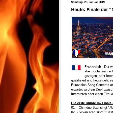
Samstag, 26. Januar 2019
Heute: Finale der "
Frankreich
- Der w
aber höchstwahrsche
gezogen, acht Inter
qualifiziert und heute geht 
Eurovision Song Contests am
erwartet wird ein Duell zwi
Interpreten aber einen Titel
Die erste Runde im Finale 
01. - Chimène Badi singt "
Ne
02. - Silvàn Areg singt "
C'est