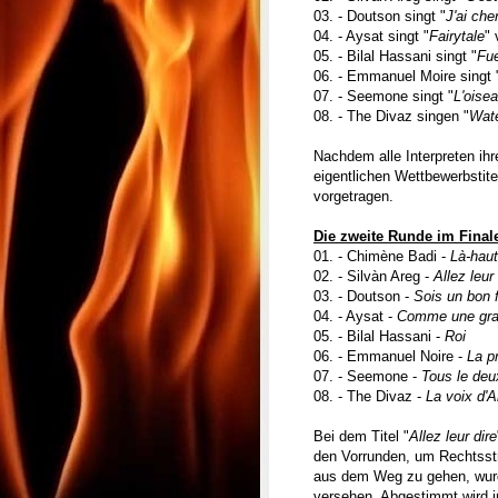
03. - Doutson singt "
J'ai che
04. - Aysat singt "
Fairytale
"
05. - Bilal Hassani singt "
Fu
06. - Emmanuel Moire singt 
07. - Seemone singt "
L'oisea
08. - The Divaz singen "
Wate
Nachdem alle Interpreten ih
eigentlichen Wettbewerbstit
vorgetragen.
Die zweite Runde im Finale
01. - Chimène Badi -
Là-haut
02. - Silvàn Areg -
Allez leur 
03. - Doutson -
Sois un bon f
04. - Aysat -
Comme une gr
05. - Bilal Hassani -
Roi
06. - Emmanuel Noire -
La p
07. - Seemone -
Tous le deu
08. - The Divaz -
La voix d'A
Bei dem Titel "
Allez leur dire
den Vorrunden, um Rechtsst
aus dem Weg zu gehen, wurde
versehen. Abgestimmt wird i