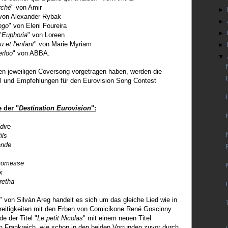
rché
" von Amir
►
 von Alexander Rybak
►
ego
" von Eleni Foureira
►
"
Euphoria
" von Loreen
u et l'enfant
" von Marie Myriam
►
rloo
" von ABBA.
▼
ren jeweiligen Coversong vorgetragen haben, werden die
el und Empfehlungen für den Eurovision Song Contest
 der "
Destination Eurovision
":
dire
ils
ande
romesse
x
retha
" von Silvàn Areg handelt es sich um das gleiche Lied wie in
reitigkeiten mit den Erben von Comicikone René Goscinny
 der Titel "
Le petit Nicolas
" mit einem neuen Titel
n Frankreich, wie schon in den beiden Vorrunden zuvor durch