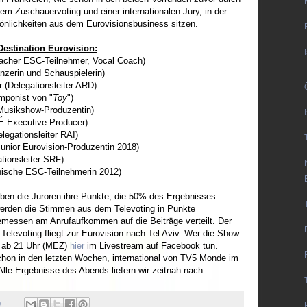
em Zuschauervoting und einer internationalen Jury, in der
önlichkeiten aus dem Eurovisionsbusiness sitzen.
Destination Eurovision:
facher ESC-Teilnehmer, Vocal Coach)
nzerin und Schauspielerin)
r (Delegationsleiter ARD)
mponist von "
Toy
")
(Musikshow-Produzentin)
É Executive Producer)
elegationsleiter RAI)
unior Eurovision-Produzentin 2018)
ationsleiter SRF)
nische ESC-Teilnehmerin 2012)
en die Juroren ihre Punkte, die 50% des Ergebnisses
rden die Stimmen aus dem Televoting in Punkte
emessen am Anrufaufkommen auf die Beiträge verteilt. Der
elevoting fliegt zur Eurovision nach Tel Aviv. Wer die Show
s ab 21 Uhr (MEZ)
hier
im Livestream auf Facebook tun.
hon in den letzten Wochen, international von TV5 Monde im
lle Ergebnisse des Abends liefern wir zeitnah nach.
0