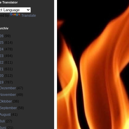
 Translator
ed by
Translate
Archiv
26
(99)
25
(614)
24
(478)
23
(494)
22
(611)
21
(631)
20
(512)
19
(787)
Dezember
(47)
November
(49)
Oktober
(36)
September
(58)
August
(41)
Juli
(27)
Juni
(21)