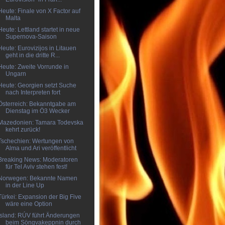
Heute: Finale von X Factor auf
Malta
Heute: Lettland startet in neue
Supernova-Saison
Heute: Eurovizijos in Litauen
geht in die dritte R...
Heute: Zweite Vorrunde in
Ungarn
Heute: Georgien setzt Suche
nach Interpreten fort
Österreich: Bekanntgabe am
Dienstag im Ö3 Wecker
Mazedonien: Tamara Todevska
kehrt zurück!
Tschechien: Wertungen von
Alma und Ari veröffentlicht
Breaking News: Moderatoren
für Tel Aviv stehen fest!
Norwegen: Bekannte Namen
in der Line Up
Türkei: Expansion der Big Five
wäre eine Option
Island: RÚV führt Änderungen
beim Söngvakeppnin durch