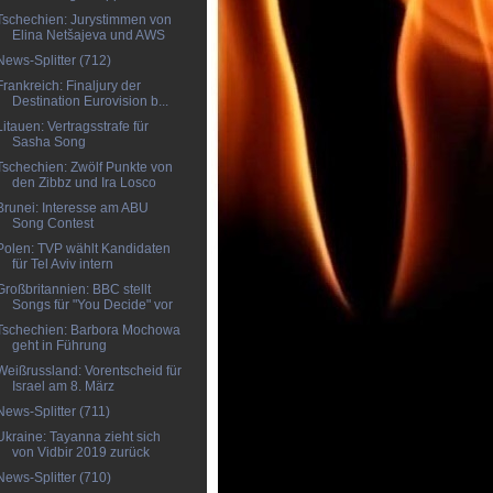
Tschechien: Jurystimmen von
Elina Netšajeva und AWS
News-Splitter (712)
Frankreich: Finaljury der
Destination Eurovision b...
Litauen: Vertragsstrafe für
Sasha Song
Tschechien: Zwölf Punkte von
den Zibbz und Ira Losco
Brunei: Interesse am ABU
Song Contest
Polen: TVP wählt Kandidaten
für Tel Aviv intern
Großbritannien: BBC stellt
Songs für "You Decide" vor
Tschechien: Barbora Mochowa
geht in Führung
Weißrussland: Vorentscheid für
Israel am 8. März
News-Splitter (711)
Ukraine: Tayanna zieht sich
von Vidbir 2019 zurück
News-Splitter (710)