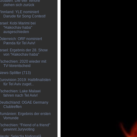
Kroatien: Die vier Tenöre
ziehen sich zurück
Finnland: YLE nominiert
Darude für Song Contest!
Israel: Kobi Marimi bei
"Hakochav haba"
ausgeschieden
Österreich: ORF nominiert
Pænda für Tel Aviv!
Israel: Ergebnis der 28. Show
von "Hakochav haba"
Tschechien: 2020 wieder mit
TV-Vorentscheid
News-Splitter (713)
Eurovision 2019: Halbfinalisten
für Tel Aviv zuget...
Tschechien: Lake Malawi
fahren nach Tel Aviv!
Deutschland: OGAE Germany
Clubtreffen
Rumänien: Ergebnis der ersten
Vorrunde
Tschechien: "Friend of a friend"
gewinnt Juryvoting
Heute: Selecția Națională