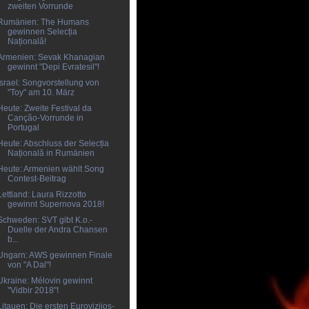
zweiten Vorrunde
Rumänien: The Humans
gewinnen Selecția
Națională!
Armenien: Sevak Khanagian
gewinnt "Depi Evratesil"!
Israel: Songvorstellung von
"Toy" am 10. März
Heute: Zweite Festival da
Canção-Vorrunde in
Portugal
Heute: Abschluss der Selecția
Națională in Rumänien
Heute: Armenien wählt Song
Contest-Beitrag
Lettland: Laura Rizzotto
gewinnt Supernova 2018!
Schweden: SVT gibt K.o.-
Duelle der Andra Chansen
b...
Ungarn: AWS gewinnen Finale
von "A Dal"!
Ukraine: Mélovin gewinnt
"Vidbir 2018"!
Litauen: Die ersten Eurovizijos-