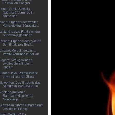
Festival da Cançao
Heute: Fünfte Selecția
Națională-Vorrunde in
Rumänien
Island: Ergebnis der zweiten
Vorrunde des Söngvake...
Lettland: Letzte Finalisten der
Supernova gefunden
Estland: Ergebnis des zweiten
Semifinals des Eesti...
Ukraine: Mélovin gewinnt
zweite Vorrunde in der Uk...
Ungarn: AWS gewinnen
zweites Semifinale in
Ungarn
Litauen: Ieva Zasimauskaitė
gewinnt sechste Show
Slowenien: Das Ergebnis des
Semifinals der EMA 2018
Montenegro: Vanja
Radovanović gewinnt
Montevizija ...
Schweden: Martin Almgren und
Jessica im Finale!
News-Splitter (621)