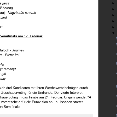
e jársz
►
l harang
►
raj -
Nagybetűs szavak
►
ized
►
us
►
▼
Semifinals am 17. Februar:
Balogh -
Journey
rt -
Életre kel
fa
yj reményt
girl
away
 sich drei Kandidaten mit ihren Wettbewerbsbeiträgen durch
Zuschauervoting für die Endrunde. Der vierte Interpret
hauervoting in das Finale am 24. Februar. Ungarn wendet "
A
n Vorentscheid für die Eurovision an. In Lissabon startet
n Semifinale.