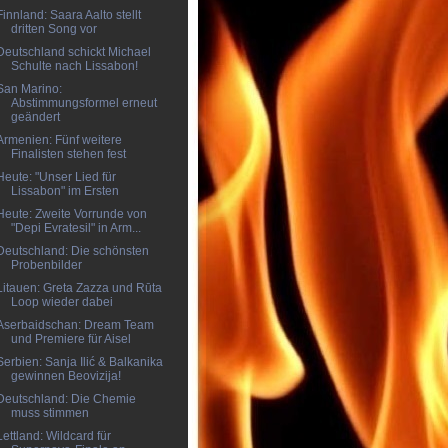
Finnland: Saara Aalto stellt
dritten Song vor
Deutschland schickt Michael
Schulte nach Lissabon!
San Marino:
Abstimmungsformel erneut
geändert
Armenien: Fünf weitere
Finalisten stehen fest
Heute: "Unser Lied für
Lissabon" im Ersten
Heute: Zweite Vorrunde von
"Depi Evratesil" in Arm...
Deutschland: Die schönsten
Probenbilder
Litauen: Greta Zazza und Rūta
Loop wieder dabei
Aserbaidschan: Dream Team
und Premiere für Aisel
Serbien: Sanja Ilić & Balkanika
gewinnen Beovizija!
Deutschland: Die Chemie
muss stimmen
Lettland: Wildcard für