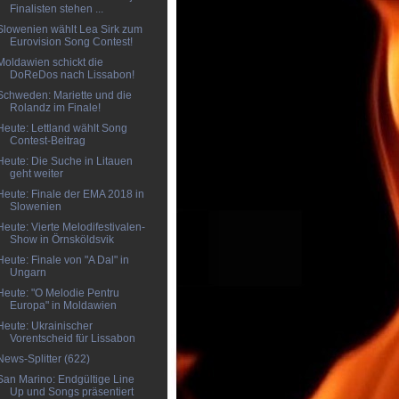
Finalisten stehen ...
Slowenien wählt Lea Sirk zum
Eurovision Song Contest!
Moldawien schickt die
DoReDos nach Lissabon!
Schweden: Mariette und die
Rolandz im Finale!
Heute: Lettland wählt Song
Contest-Beitrag
Heute: Die Suche in Litauen
geht weiter
Heute: Finale der EMA 2018 in
Slowenien
Heute: Vierte Melodifestivalen-
Show in Örnsköldsvik
Heute: Finale von "A Dal" in
Ungarn
Heute: "O Melodie Pentru
Europa" in Moldawien
Heute: Ukrainischer
Vorentscheid für Lissabon
News-Splitter (622)
San Marino: Endgültige Line
Up und Songs präsentiert