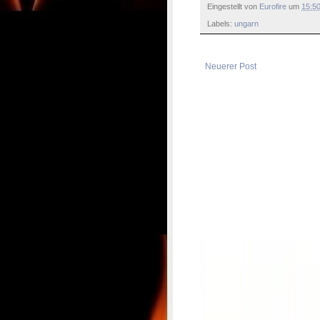
Eingestellt von
Eurofire
um
15:5
Labels:
ungarn
Neuerer Post