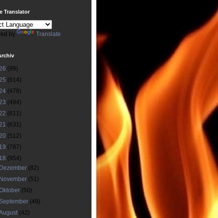
 Translator
ed by
Translate
Archiv
26
(99)
25
(614)
24
(478)
23
(494)
22
(611)
21
(631)
20
(512)
19
(787)
18
(954)
Dezember
(82)
November
(51)
Oktober
(50)
September
(49)
August
(42)