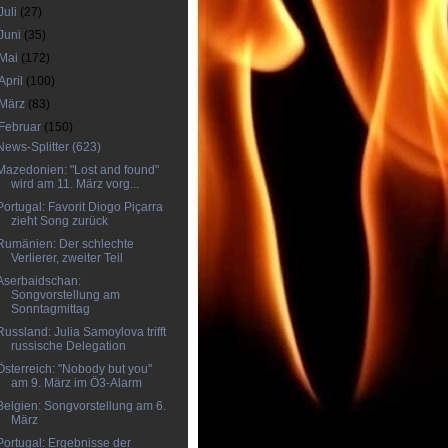
Juli
(27)
Juni
(35)
Mai
(172)
April
(100)
März
(83)
Februar
(150)
News-Splitter (623)
Mazedonien: "Lost and found"
wird am 11. März vorg...
Portugal: Favorit Diogo Piçarra
zieht Song zurück
Rumänien: Der schlechte
Verlierer, zweiter Teil
Aserbaidschan:
Songvorstellung am
Sonntagmittag
Russland: Julia Samoylova trifft
russische Delegation
Österreich: "Nobody but you"
am 9. März im Ö3-Alarm
Belgien: Songvorstellung am 6.
März
Portugal: Ergebnisse der