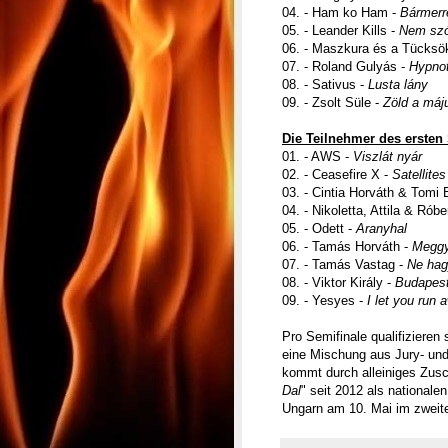
04. - Ham ko Ham -
Bármerr
05. - Leander Kills -
Nem szó
06. - Maszkura és a Tücksök
07. - Roland Gulyás -
Hypnot
08. - Sativus -
Lusta lány
09. - Zsolt Süle -
Zöld a máj
Die Teilnehmer des ersten 
01. - AWS -
Viszlát nyár
02. - Ceasefire X -
Satellites
03. - Cintia Horváth & Tomi 
04. - Nikoletta, Attila & Róbe
05. - Odett -
Aranyhal
06. - Tamás Horváth -
Meggy
07. - Tamás Vastag -
Ne hag
08. - Viktor Király -
Budapest 
09. - Yesyes -
I let you run 
Pro Semifinale qualifizieren
eine Mischung aus Jury- und 
kommt durch alleiniges Zusc
Dal
" seit 2012 als nationale
Ungarn am 10. Mai im zweite