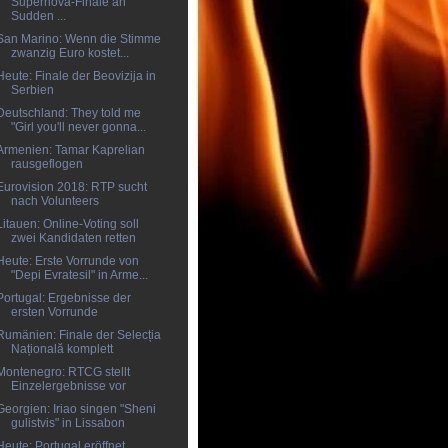
Supernova-Finale an
Sudden ...
San Marino: Wenn die Stimme
zwanzig Euro kostet...
Heute: Finale der Beovizija in
Serbien
Deutschland: They told me
"Girl you'll never gonna...
Armenien: Tamar Kaprelian
rausgeflogen
Eurovision 2018: RTP sucht
nach Volunteers
Litauen: Online-Voting soll
zwei Kandidaten retten
Heute: Erste Vorrunde von
"Depi Evratesil" in Arme...
Portugal: Ergebnisse der
ersten Vorrunde
Rumänien: Finale der Selecția
Națională komplett
Montenegro: RTCG stellt
Einzelergebnisse vor
Georgien: Iriao singen "Sheni
gulistvis" in Lissabon
Heute: Portugal eröffnet