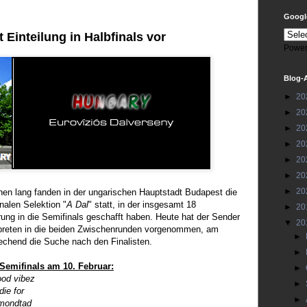
Google
Einteilung in Halbfinals vor
Power
Blog-
►
20
►
20
►
20
►
20
►
20
►
20
►
20
hen lang fanden in der ungarischen Hauptstadt Budapest die
nalen Selektion "
A Dal
" statt, in der insgesamt 18
►
20
ung in die Semifinals geschafft haben. Heute hat der Sender
▼
20
rpreten in die beiden Zwischenrunden vorgenommen, am
►
chend die Suche nach den Finalisten.
►
Semifinals am 10. Februar:
►
od vibez
►
ie for
►
mondtad