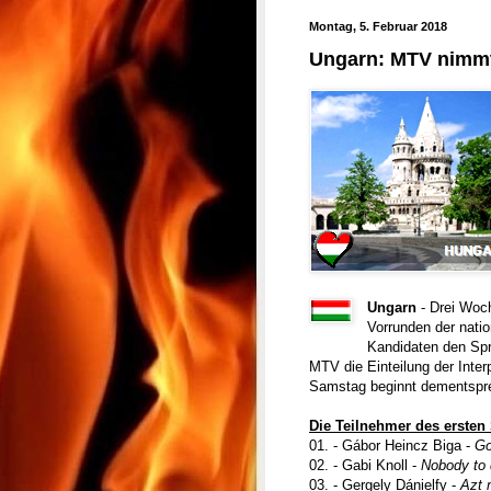
Montag, 5. Februar 2018
Ungarn: MTV nimmt 
Ungarn
- Drei Woc
Vorrunden der natio
Kandidaten den Spr
MTV die Einteilung der Inte
Samstag beginnt dementspre
Die Teilnehmer des ersten 
01. - Gábor Heincz Biga -
Go
02. - Gabi Knoll -
Nobody to d
03. - Gergely Dánielfy -
Azt 