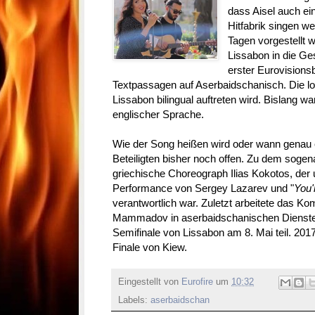
dass Aisel auch ei
Hitfabrik singen 
Tagen vorgestellt 
Lissabon in die Ge
erster Eurovisions
Textpassagen auf Aserbaidschanisch. Die lo
Lissabon bilingual auftreten wird. Bislang w
englischer Sprache.
Wie der Song heißen wird oder wann genau er 
Beteiligten bisher noch offen. Zu dem soge
griechische Choreograph Ilias Kokotos, der 
Performance von Sergey Lazarev und "
You'
verantwortlich war. Zuletzt arbeitete das K
Mammadov in aserbaidschanischen Dienste
Semifinale von Lissabon am 8. Mai teil. 201
Finale von Kiew.
Eingestellt von
Eurofire
um
10:32
Labels:
aserbaidschan