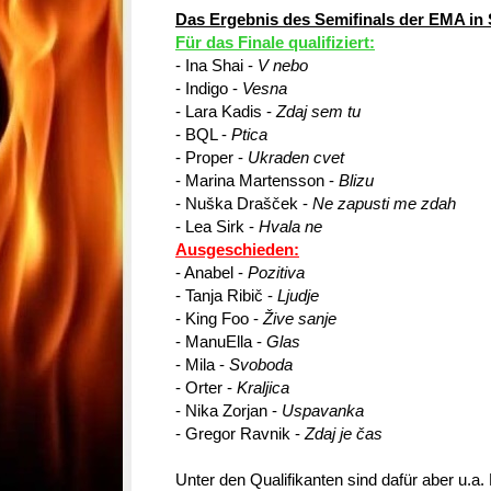
Das Ergebnis des Semifinals der EMA in
Für das Finale qualifiziert:
- Ina Shai -
V nebo
- Indigo -
Vesna
- Lara Kadis -
Zdaj sem tu
- BQL -
Ptica
- Proper -
Ukraden cvet
- Marina Martensson -
Blizu
- Nuška Drašček -
Ne zapusti me zdah
- Lea Sirk -
Hvala ne
Ausgeschieden:
- Anabel -
Pozitiva
- Tanja Ribič -
Ljudje
- King Foo -
Žive sanje
- ManuElla -
Glas
- Mila -
Svoboda
- Orter -
Kraljica
- Nika Zorjan -
Uspavanka
- Gregor Ravnik -
Zdaj je čas
Unter den Qualifikanten sind dafür aber u.a