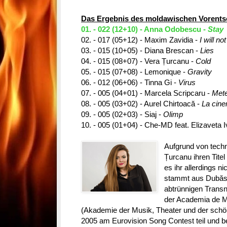
Das Ergebnis des moldawischen Vorentsch
01. - 022 (12+10) - Anna Odobescu -
Stay
02. - 017 (05+12) - Maxim Zavidia -
I will no
03. - 015 (10+05) - Diana Brescan -
Lies
04. - 015 (08+07) - Vera Țurcanu -
Cold
05. - 015 (07+08) - Lemonique -
Gravity
06. - 012 (06+06) - Tinna Gi -
Virus
07. - 005 (04+01) - Marcela Scripcaru -
Met
08. - 005 (03+02) - Aurel Chirtoacă -
La cin
09. - 005 (02+03) - Siaj -
Olimp
10. - 005 (01+04) - Che-MD feat. Elizaveta 
Aufgrund von tech
Țurcanu ihren Tite
es ihr allerdings ni
stammt aus Dubăsa
abtrünnigen Transni
der Academia de Mu
(Akademie der Musik, Theater und der schö
2005 am Eurovision Song Contest teil und be