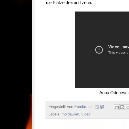
die Plätze drei und zehn.
Anna Odobesc
Eingestellt von
Eurofire
um
23:50
Labels:
moldawien
,
video