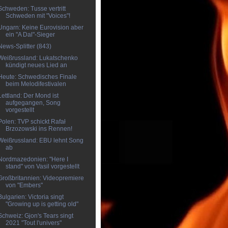
Schweden: Tusse vertritt
Schweden mit "Voices"!
Ungarn: Keine Eurovision aber
ein "A Dal"-Sieger
News-Splitter (843)
Weißrussland: Lukatschenko
kündigt neues Lied an
Heute: Schwedisches Finale
beim Melodifestivalen
Lettland: Der Mond ist
aufgegangen, Song
vorgestellt
Polen: TVP schickt Rafał
Brzozowski ins Rennen!
Weißrussland: EBU lehnt Song
ab
Nordmazedonien: "Here I
stand" von Vasil vorgestellt
Großbritannien: Videopremiere
von "Embers"
Bulgarien: Victoria singt
"Growing up is getting old"
Schweiz: Gjon's Tears singt
2021 "Tout l'univers"