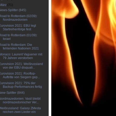
März
(71)
News-Splitter (845)
Road to Rotterdam (02/39):
Nordmazedonien
Eurovision 2021: EBU legt
Startreihenfolge fest
Road to Rotterdam (01/39):
Israel
Road to Rotterdam: Die
fehlenden Nationen 2021
Monaco: Laurent Vaguener mit
79 Jahren verstorben
Eurovision 2021: Weißrussland
von der EBU disquali...
Eurovision 2021: Rooftop-
Auftritte von Siegern gep...
Eurovision 2021: 75% der
Backup-Performances fertig
New-Splitter (844)
Nordmazedonien: Vasil bleibt
nordmazedonischer Ver...
Weißrussland: Galasy ZMesta
reichen zwei Lieder ein