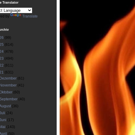
 Translator
ed by
Translate
Archiv
26
(99)
25
(614)
24
(478)
23
(494)
22
(611)
21
(631)
Dezember
(61)
November
(41)
Oktober
(60)
September
(40)
August
(36)
Juli
(24)
Juni
(17)
Mai
(143)
April
(50)