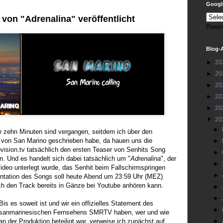
Google
 von "Adrenalina" veröffentlicht
Power
Blog-
►
20
►
20
►
20
►
20
►
20
▼
20
►
e zehn Minuten sind vergangen, seitdem ich über den
ag von San Marino geschrieben habe, da hauen uns die
►
ovision.tv tatsächlich den ersten Teaser von Senhits Song
►
n. Und es handelt sich dabei tatsächlich um "
Adrenalina
", der
►
deo unterlegt wurde, das Senhit beim Fallschirmspringen
►
sentation des Songs soll heute Abend um 23:59 Uhr (MEZ)
ch den Track bereits in Gänze bei Youtube anhören kann.
►
►
Bis es soweit ist und wir ein offizielles Statement des
►
sanmarinesischen Fernsehens SMRTV haben, wer und wie
an der Produktion beteiligt war, verweise ich zunächst auf
►