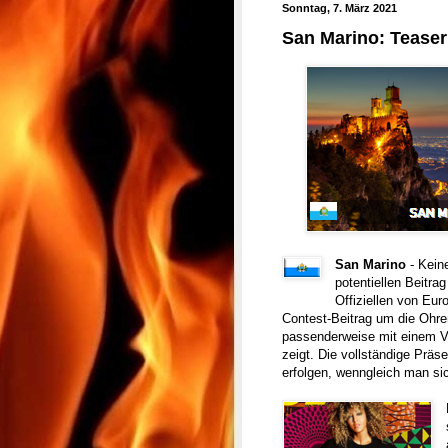
Sonntag, 7. März 2021
San Marino: Teaser
San Marino
- Kein
potentiellen Beitr
Offiziellen von Eur
Contest-Beitrag um die Ohre
passenderweise mit einem Vi
zeigt. Die vollständige Prä
erfolgen, wenngleich man si