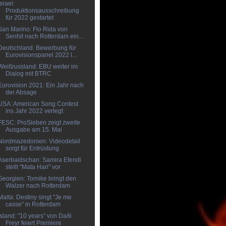
Israel:
Produktionsausschreibung
für 2022 gestartet
San Marino: Flo Rida von
Senhit nach Rotterdam ein...
Deutschland: Bewerbung für
Eurovisionspanel 2022 l...
Weißrussland: EBU weiter im
Dialog mit BTRC
Eurovision 2021: Ein Jahr nach
der Absage
USA: American Song Contest
ins Jahr 2022 verlegt
FESC: ProSieben zeigt zweite
Ausgabe am 15. Mai
Nordmazedonien: Videodetail
sorgt für Entrüstung
Aserbaidschan: Samira Efendi
stellt "Mata Hari" vor
Georgien: Tornike bringt den
Walzer nach Rotterdam
Malta: Destiny singt "Je me
casse" in Rotterdam
Island: "10 years" von Daði
Freyr feiert Premiere