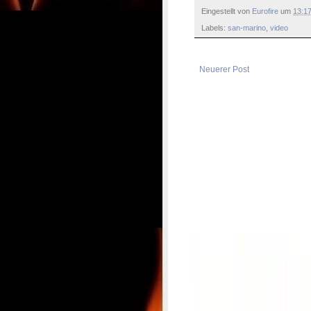
Eingestellt von
Eurofire
um
13:1
Labels:
san-marino
,
video
Neuerer Post