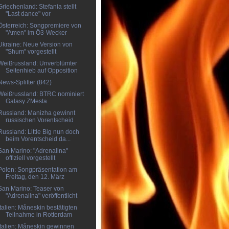
Griechenland: Stefania stellt
"Last dance" vor
Österreich: Songpremiere von
"Amen" im Ö3-Wecker
Ukraine: Neue Version von
"Shum" vorgestellt
Weißrussland: Unverblümter
Seitenhieb auf Opposition
News-Splitter (842)
Weißrussland: BTRC nominiert
Galasy ZMesta
Russland: Manizha gewinnt
russischen Vorentscheid
Russland: Little Big nun doch
beim Vorentscheid da...
San Marino: "Adrenalina"
offiziell vorgestellt
Polen: Songpräsentation am
Freitag, den 12. März
San Marino: Teaser von
"Adrenalina" veröffentlicht
Italien: Måneskin bestätigten
Teilnahme in Rotterdam
Italien: Måneskin gewinnen