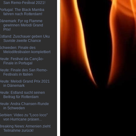
San Remo-Festival 2021!
Portugal: The Black Mamba
fahren nach Rotterdam!
Dänemark: Fyr og Flamme
gewinnen Melodi Grand
Prix!
Estland: Zuschauer geben Uku
Suviste zweite Chance
Schweden: Finale des
Melodifestivalen komplettiert
Heute: Festival da Canção-
Finale in Portugal
Heute: Finale des San Remo-
Festivals in Italien
Heute: Melodi Grand Prix 2021
in Dänemark
Heute: Estland sucht seinen
Beitrag für Rotterdam
Heute: Andra Chansen-Runde
in Schweden
Serbien: Video zu "Loco loco"
von Hurricane präsen...
Breaking News: Armenien zieht
Teilnahme zurück!