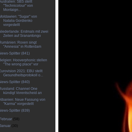
Australien: SBS stellt
"Technicolour" von
Montaign...
Moldawien: "Sugar" von
Natalia Gordienko
vorgestellt
Niederlande: Erstmals mit zwei
Zeilen auf Sranantongo
Rumänien: Roxen singt
"Amnesia" in Rotterdam
News-Splitter (841)
Belgien: Hooverphonic stellen
"The wrong place" vor
Eurovision 2021: EBU stellt
Gesundheitsprotokoll o...
News-Splitter (840)
Russland: Channel One
kündigt Vorentscheid an
Albanien: Neue Fassung von
"Karma" vorgestellt
News-Splitter (839)
Februar
(58)
Januar
(30)