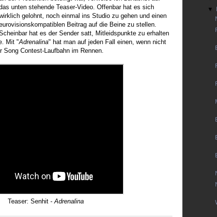
das unten stehende Teaser-Video. Offenbar hat es sich
▼
wirklich gelohnt, noch einmal ins Studio zu gehen und einen
eurovisionskompatiblen Beitrag auf die Beine zu stellen.
Scheinbar hat es der Sender satt, Mitleidspunkte zu erhalten
. Mit "
Adrenalina
" hat man auf jeden Fall einen, wenn nicht
ner Song Contest-Laufbahn im Rennen.
Teaser: Senhit -
Adrenalina