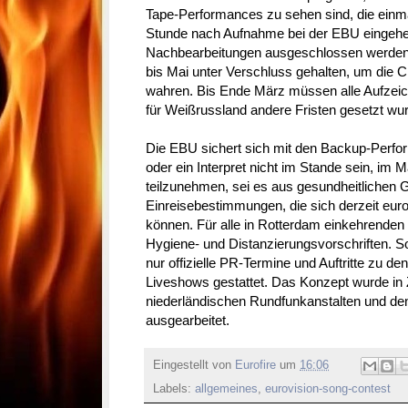
Tape-Performances zu sehen sind, die einma
Stunde nach Aufnahme bei der EBU eingeh
Nachbearbeitungen ausgeschlossen werden
bis Mai unter Verschluss gehalten, um die C
wahren. Bis Ende März müssen alle Aufzeic
für Weißrussland andere Fristen gesetzt wu
Die EBU sichert sich mit den Backup-Perfor
oder ein Interpret nicht im Stande sein, im 
teilzunehmen, sei es aus gesundheitlichen 
Einreisebestimmungen, die sich derzeit eur
können. Für alle in Rotterdam einkehrenden
Hygiene- und Distanzierungsvorschriften. So
nur offizielle PR-Termine und Auftritte zu 
Liveshows gestattet. Das Konzept wurde in
niederländischen Rundfunkanstalten und de
ausgearbeitet.
Eingestellt von
Eurofire
um
16:06
Labels:
allgemeines
,
eurovision-song-contest