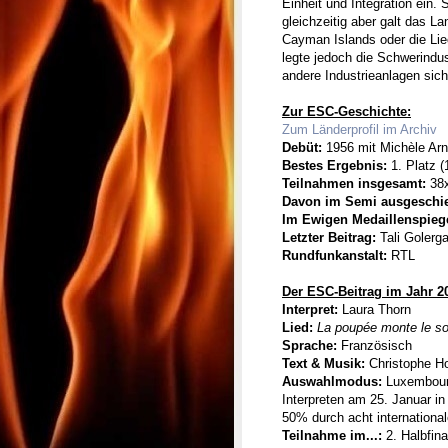
Einheit und Integration ein.
gleichzeitig aber galt das L
Cayman Islands oder die Lie
legte jedoch die Schwerindus
andere Industrieanlagen sich
Zur ESC-Geschichte:
Zum Länderprofil im Archiv
Debüt:
1956 mit Michèle Ar
Bestes Ergebnis:
1. Platz (
Teilnahmen insgesamt:
38
Davon im Semi ausgeschi
Im Ewigen Medaillenspieg
Letzter Beitrag:
Tali Golerga
Rundfunkanstalt:
RTL
Der ESC-Beitrag im Jahr 2
Interpret:
Laura Thorn
Lied:
La poupée monte le s
Sprache:
Französisch
Text & Musik:
Christophe Ho
Auswahlmodus:
Luxembourg
Interpreten am 25. Januar in
50% durch acht internationa
Teilnahme im...:
2. Halbfin