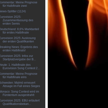
Kommentar: Meine Prognose
für Halbfinale zwei
News-Splitter (1124)
Eurovision 2025:
Zusammenfassung des
ersten Semis
Deutschland: 8,6% Marktanteil
für erstes Halbfinale
Eurovision 2025: Auslosung
der ersten Qualifikanten
Breaking News: Ergebnis des
ersten Halbfinals!
Eurovision 2025: Infos zur
Startplatzvergabe der B...
Heute: 1. Halbfinale des
Eurovision Song Contest 2...
Kommentar: Meine Prognose
für Halbfinale eins
Schweden: Malmö erneuert
Absage im Fall eines Sieges
Monaco: Song Contest wird im
Fürstentum ausgestrahlt
Eurovision 2025: EBU erläutert
Qualifikationsbekan...