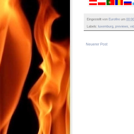
Eingestellt von
Eurofire
um
00:0
Labels:
luxemburg
,
previews
,
vi
Neuerer Post