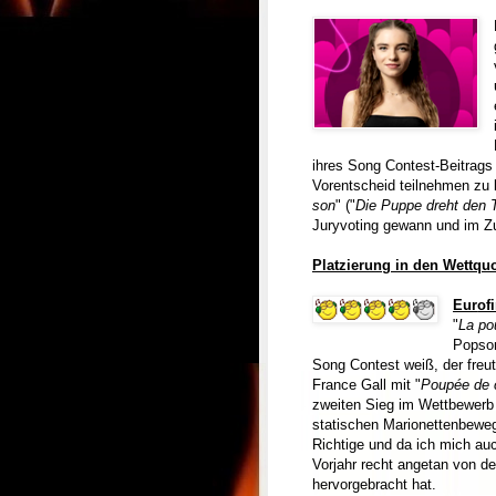
ihres Song Contest-Beitrags
Vorentscheid teilnehmen zu 
son
" ("
Die Puppe dreht den 
Juryvoting gewann und im Z
Platzierung in den Wettqu
Eur
of
"
La po
Popson
Song Contest weiß, der freu
France Gall mit "
Poupée de 
zweiten Sieg im Wettbewerb
statischen Marionettenbeweg
Richtige und da ich mich auc
Vorjahr recht angetan von d
hervorgebracht hat.