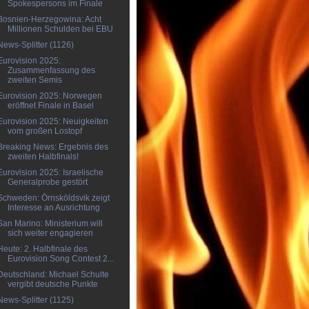
Spokespersons im Finale
Bosnien-Herzegowina: Acht
Millionen Schulden bei EBU
News-Splitter (1126)
Eurovision 2025:
Zusammenfassung des
zweiten Semis
Eurovision 2025: Norwegen
eröffnet Finale in Basel
Eurovision 2025: Neuigkeiten
vom großen Lostopf
Breaking News: Ergebnis des
zweiten Halbfinals!
Eurovision 2025: Israelische
Generalprobe gestört
Schweden: Örnsköldsvik zeigt
Interesse an Ausrichtung
San Marino: Ministerium will
sich weiter engagieren
Heute: 2. Halbfinale des
Eurovision Song Contest 2...
Deutschland: Michael Schulte
vergibt deutsche Punkte
News-Splitter (1125)