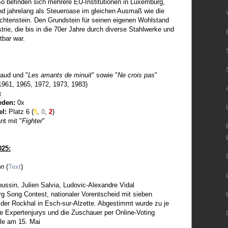
 So befinden sich mehrere EU-Institutionen in Luxemburg,
and jahrelang als Steueroase im gleichen Ausmaß wie die
chtenstein. Den Grundstein für seinen eigenen Wohlstand
trie, die bis in die 70er Jahre durch diverse Stahlwerke und
tbar war.
naud und "
Les amants de minuit
" sowie "
Ne crois pas
"
1961, 1965, 1972, 1973, 1983)
x
eden:
0x
el:
Platz 6 (
5
,
0
,
2
)
nt mit "
Fighter
"
025:
on
(
Text
)
ussin, Julien Salvia, Ludovic-Alexandre Vidal
 Song Contest, nationaler Vorentscheid mit sieben
 der Rockhal in Esch-sur-Alzette. Abgestimmt wurde zu je
le Expertenjurys und die Zuschauer per Online-Voting
ale am 15. Mai