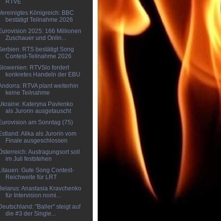
RTVE
Vereinigtes Königreich: BBC
bestätigt Teilnahme 2026
Eurovision 2025: 166 Millionen
Zuschauer und Onlin...
Serbien: RTS bestätigt Song
Contest-Teilnahme 2026
Slowenien: RTVSlo fordert
konkretes Handeln der EBU
Andorra: RTVA plant weiterhin
keine Teilnahme
Ukraine: Kateryna Pavlenko
als Jurorin ausgetauscht
Eurovision am Sonntag (75)
Estland: Alika als Jurorin vom
Finale ausgeschlossen
Österreich: Austragungsort soll
im Juli feststehen
Litauen: Gute Song Contest-
Reichweite für LRT
Belarus: Anastasia Kravchenko
für Intervision nomi...
Deutschland: "Baller" steigt auf
die #3 der Single...