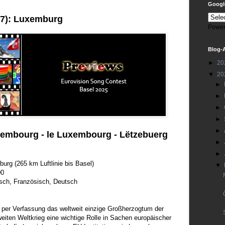
Google
37): Luxemburg
Power
Blog-
►
20
▼
20
►
►
►
►
►
embourg - le Luxembourg -
Lëtzebuerg
►
►
urg (265 km Luftlinie bis Basel)
▼
00
ch, Französisch, Deutsch
 per Verfassung das weltweit einzige Großherzogtum der
ten Weltkrieg eine wichtige Rolle in Sachen europäischer