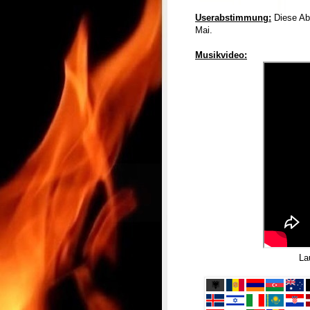
Userabstimmung:
Diese Abs
Mai.
Musikvideo:
La