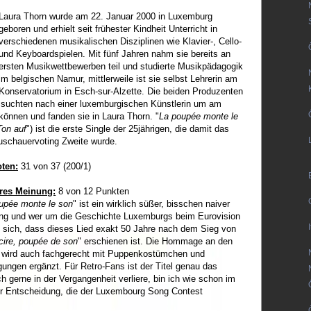
Laura Thorn wurde am 22. Januar 2000 in Luxemburg
geboren und erhielt seit frühester Kindheit Unterricht in
verschiedenen musikalischen Disziplinen wie Klavier-, Cello-
und Keyboardspielen. Mit fünf Jahren nahm sie bereits an
ersten Musikwettbewerben teil und studierte Musikpädagogik
im belgischen Namur, mittlerweile ist sie selbst Lehrerin am
Konservatorium in Esch-sur-Alzette. Die beiden Produzenten
 suchten nach einer luxemburgischen Künstlerin um am
können und fanden sie in Laura Thorn. "
La poupée monte le
Ton auf
") ist die erste Single der 25jährigen, die damit das
uschauervoting Zweite wurde.
oten:
31 von 37 (200/1)
ires Meinung:
8 von 12 Punkten
upée monte le son
" ist ein wirklich süßer, bisschen naiver
g und wer um die Geschichte Luxemburgs beim Eurovision
t sich, dass dieses Lied exakt 50 Jahre nach dem Sieg von
cire, poupée de son
" erschienen ist. Die Hommage an den
 wird auch fachgerecht mit Puppenkostümchen und
ungen ergänzt. Für Retro-Fans ist der Titel genau das
h gerne in der Vergangenheit verliere, bin ich wie schon im
er Entscheidung, die der Luxembourg Song Contest