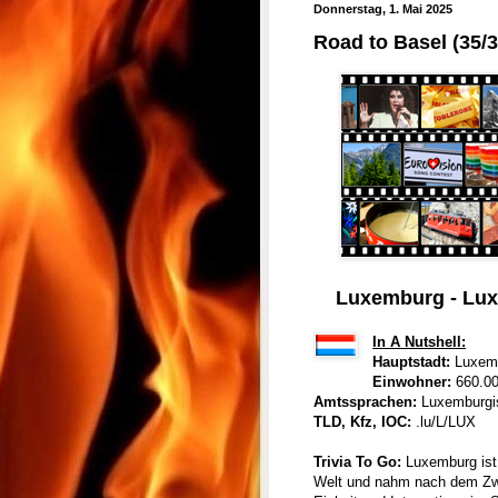
Donnerstag, 1. Mai 2025
Road to Basel (35/
Luxemburg - Lux
In A Nutshell:
Hauptstadt:
Luxemb
Einwohner:
660.0
Amtssprachen:
Luxemburgis
TLD, Kfz, IOC:
.lu/L/LUX
Trivia To Go:
Luxemburg ist
Welt und nahm nach dem Zwei