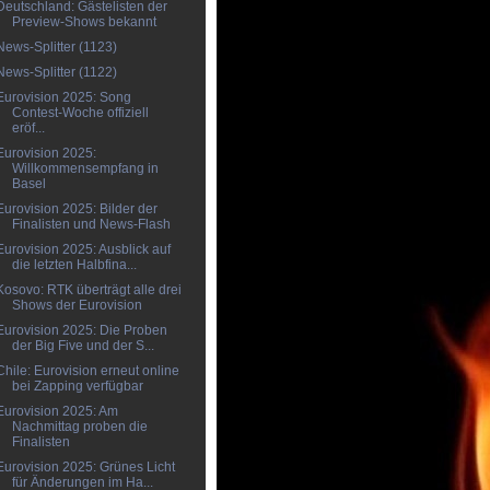
Deutschland: Gästelisten der
Preview-Shows bekannt
News-Splitter (1123)
News-Splitter (1122)
Eurovision 2025: Song
Contest-Woche offiziell
eröf...
Eurovision 2025:
Willkommensempfang in
Basel
Eurovision 2025: Bilder der
Finalisten und News-Flash
Eurovision 2025: Ausblick auf
die letzten Halbfina...
Kosovo: RTK überträgt alle drei
Shows der Eurovision
Eurovision 2025: Die Proben
der Big Five und der S...
Chile: Eurovision erneut online
bei Zapping verfügbar
Eurovision 2025: Am
Nachmittag proben die
Finalisten
Eurovision 2025: Grünes Licht
für Änderungen im Ha...