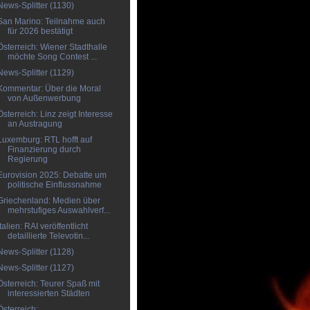
News-Splitter (1130)
San Marino: Teilnahme auch
für 2026 bestätigt
Österreich: Wiener Stadthalle
möchte Song Contest ...
News-Splitter (1129)
Kommentar: Über die Moral
von Außenwerbung
Österreich: Linz zeigt Interesse
an Austragung
Luxemburg: RTL hofft auf
Finanzierung durch
Regierung
Eurovision 2025: Debatte um
politische Einflussnahme
Griechenland: Medien über
mehrstufiges Auswahlverf...
Italien: RAI veröffentlicht
detaillierte Televotin...
News-Splitter (1128)
News-Splitter (1127)
Österreich: Teurer Spaß mit
interessierten Städten
Österreich: