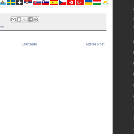
0
deo
Startseite
Älterer Post