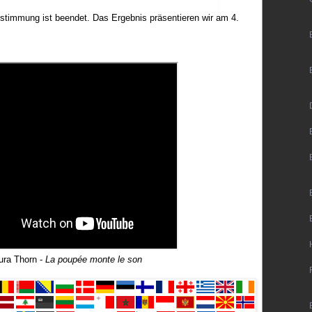
timmung ist beendet. Das Ergebnis präsentieren wir am 4.
ura Thorn
-
La poupée monte le son