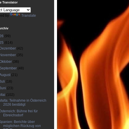
 Translator
ed by
Translate
Archiv
26
(99)
25
(614)
Dezember
(42)
November
(35)
Oktober
(36)
September
(48)
August
(21)
Juli
(18)
Juni
(23)
Mai
(102)
Malta: Teilnahme in Österreich
2026 bestätigt
Österreich: Bühne frei für
Ebreichsdorf
Spanien: Berichte über
möglichen Rückzug von