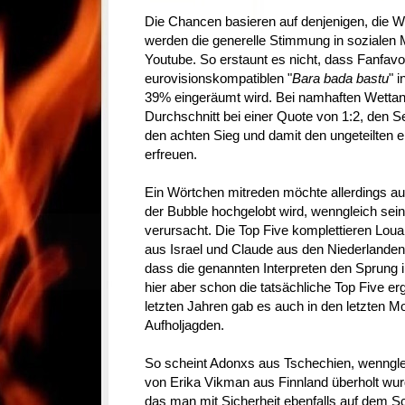
Die Chancen basieren auf denjenigen, die We
werden die generelle Stimmung in sozialen
Youtube. So erstaunt es nicht, dass Fanfav
eurovisionskompatiblen "
Bara bada bastu
" 
39% eingeräumt wird. Bei namhaften Wettan
Durchschnitt bei einer Quote von 1:2, den S
den achten Sieg und damit den ungeteilten e
erfreuen.
Ein Wörtchen mitreden möchte allerdings au
der Bubble hochgelobt wird, wenngleich se
verursacht. Die Top Five komplettieren Lou
aus Israel und Claude aus den Niederlanden.
dass die genannten Interpreten den Sprung i
hier aber schon die tatsächliche Top Five erg
letzten Jahren gab es auch in den letzten 
Aufholjagden.
So scheint Adonxs aus Tschechien, wennglei
von Erika Vikman aus Finnland überholt wurd
das man mit Sicherheit ebenfalls auf dem S