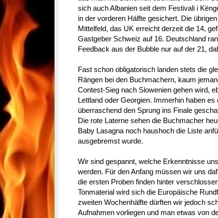
sich auch Albanien seit dem Festivali i Kën
in der vorderen Hälfte gesichert. Die übrige
Mittelfeld, das UK erreicht derzeit die 14, ge
Gastgeber Schweiz auf 16. Deutschland rang
Feedback aus der Bubble nur auf der 21, dah
Fast schon obligatorisch landen stets die gl
Rängen bei den Buchmachern, kaum jemand
Contest-Sieg nach Slowenien gehen wird, e
Lettland oder Georgien. Immerhin haben es 
überraschend den Sprung ins Finale geschafft
Die rote Laterne sehen die Buchmacher heuer
Baby Lasagna noch haushoch die Liste anf
ausgebremst wurde.
Wir sind gespannt, welche Erkenntnisse uns 
werden. Für den Anfang müssen wir uns daf
die ersten Proben finden hinter verschlossen
Tonmaterial wird sich die Europäische Rundf
zweiten Wochenhälfte dürften wir jedoch sch
Aufnahmen vorliegen und man etwas von d