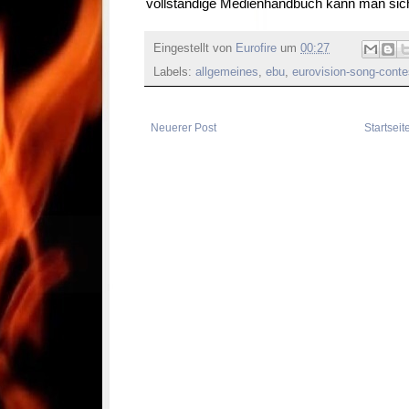
vollständige Medienhandbuch kann man si
Eingestellt von
Eurofire
um
00:27
Labels:
allgemeines
,
ebu
,
eurovision-song-conte
Neuerer Post
Startseit