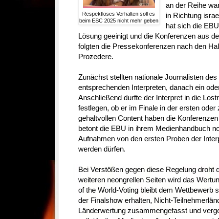
an der Reihe war
Respektloses Verhalten soll es
in Richtung isra
beim ESC 2025 nicht mehr geben
hat sich die EBU
Lösung geeinigt und die Konferenzen aus 
folgten die Pressekonferenzen nach den Hal
Prozedere.
Zunächst stellten nationale Journalisten des
entsprechenden Interpreten, danach ein oder 
Anschließend durfte der Interpret in die Los
festlegen, ob er im Finale in der ersten oder z
gehaltvollen Content haben die Konferenzen
betont die EBU in ihrem Medienhandbuch no
Aufnahmen von den ersten Proben der Interpre
werden dürfen.
Bei Verstößen gegen diese Regelung droht d
weiteren neongrellen Seiten wird das Wertu
of the World-Voting bleibt dem Wettbewerb s
der Finalshow erhalten, Nicht-Teilnehmerlän
Länderwertung zusammengefasst und verge