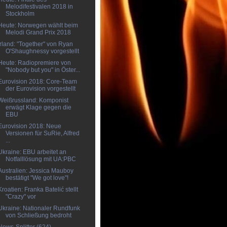
Melodifestivalen 2018 in
Stockholm
Heute: Norwegen wählt beim
Melodi Grand Prix 2018
Irland: "Together" von Ryan
O'Shaughnessy vorgestellt
Heute: Radiopremiere von
"Nobody but you" in Öster...
Eurovision 2018: Core-Team
der Eurovision vorgestellt
Weißrussland: Komponist
erwägt Klage gegen die
EBU
Eurovision 2018: Neue
Versionen für SuRie, Alfred
...
Ukraine: EBU arbeitet an
Notfalllösung mit UA:PBC
Australien: Jessica Mauboy
bestätigt "We got love"!
Kroatien: Franka Batelić stellt
"Crazy" vor
Ukraine: Nationaler Rundfunk
von Schließung bedroht