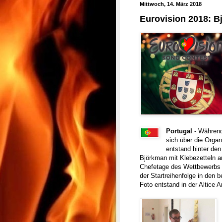
Mittwoch, 14. März 2018
Eurovision 2018: 
Portugal
- Während
sich über die Orga
entstand hinter den
Björkman mit Klebezetteln a
Chefetage des Wettbewerbs a
der Startreihenfolge in den b
Foto entstand in der Altice 