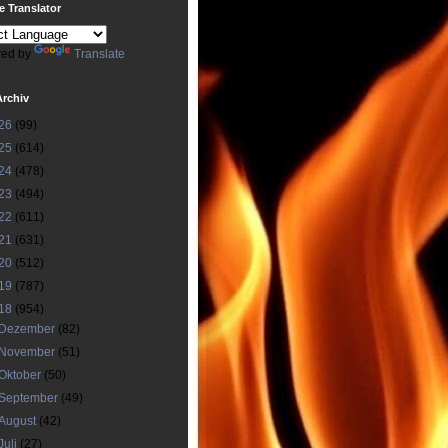
 Translator
ed by
Translate
Archiv
26
(99)
25
(614)
24
(478)
23
(494)
22
(611)
21
(631)
20
(512)
19
(787)
18
(954)
Dezember
(82)
November
(51)
Oktober
(50)
September
(49)
August
(42)
Juli
(27)