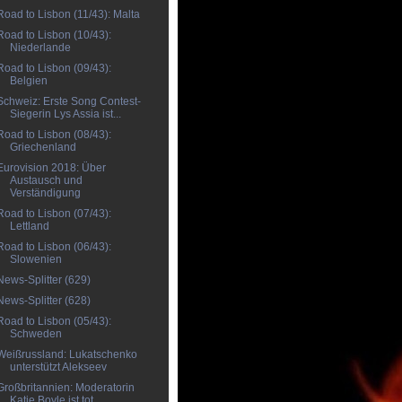
Road to Lisbon (11/43): Malta
Road to Lisbon (10/43):
Niederlande
Road to Lisbon (09/43):
Belgien
Schweiz: Erste Song Contest-
Siegerin Lys Assia ist...
Road to Lisbon (08/43):
Griechenland
Eurovision 2018: Über
Austausch und
Verständigung
Road to Lisbon (07/43):
Lettland
Road to Lisbon (06/43):
Slowenien
News-Splitter (629)
News-Splitter (628)
Road to Lisbon (05/43):
Schweden
Weißrussland: Lukatschenko
unterstützt Alekseev
Großbritannien: Moderatorin
Katie Boyle ist tot