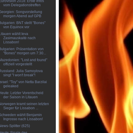
Eurovision 2018: Erste Infos
vom Delegationstreffen
Georgien: Songvorstellung
morgen Abend auf GPB
Bulgarien: BNT stellt "Bones"
von Equinox vor
Litauen wählt Ieva
Zasimauskaitė nach
Lissabon!
Bulgarien: Präsentation von
"Bones" morgen um 7:30...
Mazedonien: "Lost and found"
offiziell vorgestellt
Russland: Julia Samoylova
singt "I won't break"!
Israel: "Toy" von Netta Barzilai
geleaked
Heute: Letzter Vorentscheid
der Saison in Litauen
Norwegen kramt seinen letzten
Sieger für Lissabon ...
Schweden wählt Benjamin
Ingrosso nach Lissabon!
News-Splitter (625)
Heute: Finale des