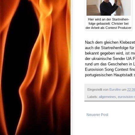
Hier wird an der Startreihen-
folge gebastelt: Christer bei
der Arbeit als Contest Producer
Nach dem gleichen Klebezett
auch die Startreihenfolge fü
bekannt gegeben wird, ist m
der ukrainische Sender UA:P
rund um das Geschehen in Li
Eurovision Song Contest find
portugiesischen Hauptstadt s
Eingestellt von
Eurofire
um
22:3
Labels:
allgemeines
,
eurovision-
Neuerer Post