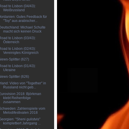
Road to Lisbon (04/43):
Weißrussland
Jordanien: Gutes Feedback für
"Toy" aus arabischer...
Deutschland: Michael Schulte
macht sich keinen Druck
Road to Lisbon (03/43):
Österreich
Road to Lisbon (02/43):
Vereinigtes Königreich
News-Splitter (627)
Road to Lisbon (01/43):
Ukraine
News-Splitter (626)
Irland: Video von "Together" in
Russland nicht geb...
Eurovision 2018: Björkman
klebt Reihenfolge
zusammen
Schweden: Zahlenspiele vom
Melodifestivalen 2018
Georgien: "Sheni gulistvis"
komplettiert Jahrgang ...