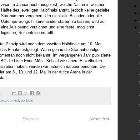
zwar im Januar noch ausgelost, welche Nation in welcher
►
Hälfte des jeweiligen Halbfinals antritt, jedoch keine gezielte
►
Startnummer vergeben. Um nicht alle Balladen oder alle
►
Uptempo-Songs hintereinander starten zu lassen, wird auf
eine Auslosung verzichtet und eine feste, möglichst
▼
logische, Reihenfolge erstellt.
el-Prinzip wird nach dem zweiten Halbfinale am 10. Mai
r das Finale festgelegt. Wann genau die Startreihenfolge
omentan noch nicht bekannt. Im vergangenen Jahr publizierte
BC die Liste Ende März. Sobald wir nähere Einzelheiten
ssabon haben, werden wir natürlich darüber berichten. Der
et am 8., 10. und 12. Mai in der Altice Arena in der
tatt.
9
song-contest
,
portugal
Startseite
Älterer Post