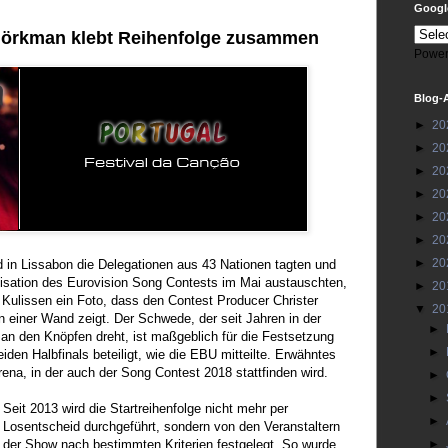
Google
Björkman klebt Reihenfolge zusammen
Power
Blog-
►
20
►
20
►
20
►
20
►
20
►
20
►
20
 in Lissabon die Delegationen aus 43 Nationen tagten und
nisation des Eurovision Song Contests im Mai austauschten,
►
20
 Kulissen ein Foto, dass den Contest Producer Christer
▼
20
n einer Wand zeigt. Der Schwede, der seit Jahren in der
►
n den Knöpfen dreht, ist maßgeblich für die Festsetzung
►
eiden Halbfinals beteiligt, wie die EBU mitteilte. Erwähntes
Arena, in der auch der Song Contest 2018 stattfinden wird.
►
►
Seit 2013 wird die Startreihenfolge nicht mehr per
►
Losentscheid durchgeführt, sondern von den Veranstaltern
der Show nach bestimmten Kriterien festgelegt. So wurde
►