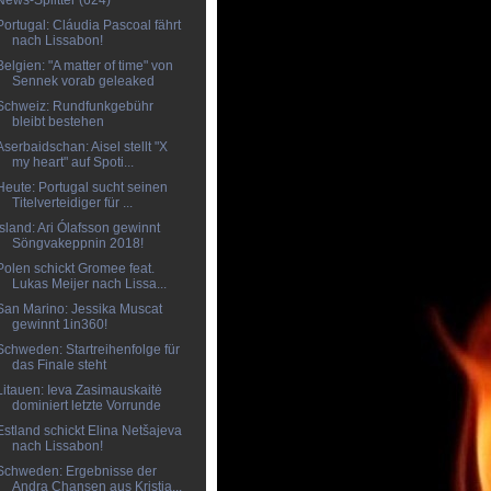
News-Splitter (624)
Portugal: Cláudia Pascoal fährt
nach Lissabon!
Belgien: "A matter of time" von
Sennek vorab geleaked
Schweiz: Rundfunkgebühr
bleibt bestehen
Aserbaidschan: Aisel stellt "X
my heart" auf Spoti...
Heute: Portugal sucht seinen
Titelverteidiger für ...
Island: Ari Ólafsson gewinnt
Söngvakeppnin 2018!
Polen schickt Gromee feat.
Lukas Meijer nach Lissa...
San Marino: Jessika Muscat
gewinnt 1in360!
Schweden: Startreihenfolge für
das Finale steht
Litauen: Ieva Zasimauskaitė
dominiert letzte Vorrunde
Estland schickt Elina Netšajeva
nach Lissabon!
Schweden: Ergebnisse der
Andra Chansen aus Kristia...