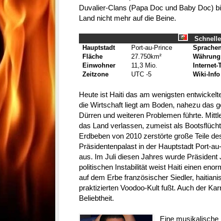
Duvalier-Clans (Papa Doc und Baby Doc) b
Land nicht mehr auf die Beine.
Schnelle
Hauptstadt
Port-au-Prince
Sprache
Fläche
27.750km²
Währung
Einwohner
11,3 Mio.
Internet
Zeitzone
UTC -5
Wiki-Info
Heute ist Haiti das am wenigsten entwickel
die Wirtschaft liegt am Boden, nahezu das 
Dürren und weiteren Problemen führte. Mittle
das Land verlassen, zumeist als Bootsflüch
Erdbeben von 2010 zerstörte große Teile des
Präsidentenpalast in der Hauptstadt Port-a
aus. Im Juli diesen Jahres wurde Präsident
politischen Instabilität weist Haiti einen eno
auf dem Erbe französischer Siedler, haitia
praktizierten Voodoo-Kult fußt. Auch der Karn
Beliebtheit.
Eine musikalische 