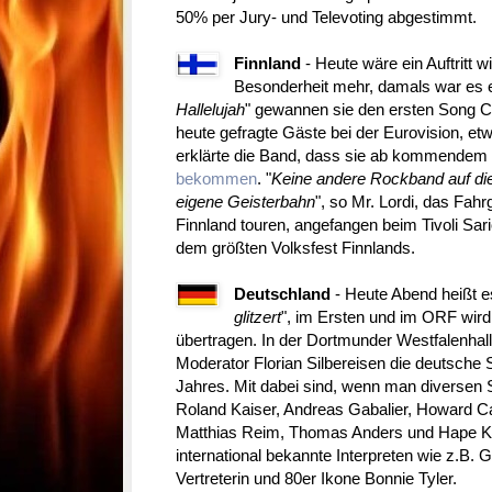
50% per Jury- und Televoting abgestimmt.
Finnland
- Heute wäre ein Auftritt 
Besonderheit mehr, damals war es 
Hallelujah
" gewannen sie den ersten Song Co
heute gefragte Gäste bei der Eurovision, et
erklärte die Band, dass sie ab kommendem 
bekommen
. "
Keine andere Rockband auf die
eigene Geisterbahn
", so Mr. Lordi, das Fah
Finnland touren, angefangen beim Tivoli Sari
dem größten Volksfest Finnlands.
Deutschland
- Heute Abend heißt e
glitzert
", im Ersten und im ORF wir
übertragen. In der Dortmunder Westfalenhalle 
Moderator Florian Silbereisen die deutsch
Jahres. Mit dabei sind, wenn man diversen S
Roland Kaiser, Andreas Gabalier, Howard C
Matthias Reim, Thomas Anders und Hape Ker
international bekannte Interpreten wie z.B.
Vertreterin und 80er Ikone Bonnie Tyler.