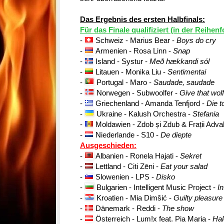
Das Ergebnis des ersten Halbfinals:
Für das Finale qualifiziert (in der Reihe
-
Schweiz - Marius Bear -
Boys do cry
-
Armenien - Rosa Linn -
Snap
-
Island - Systur -
Með hækkandi sól‎
-
Litauen - Monika Liu -
Sentimentai
-
Portugal - Maro -
Saudade, saudade
-
Norwegen - Subwoolfer -
Give that wol
-
Griechenland - Amanda Tenfjord -
Die t
-
Ukraine - Kalush Orchestra -
Stefania
-
Moldawien - Zdob și Zdub & Frații Adv
-
Niederlande - S10 -
De diepte
Ausgeschieden:
-
Albanien - Ronela Hajati -
Sekret
-
Lettland - Citi Zēni -
Eat your salad
-
Slowenien - LPS -
Disko
-
Bulgarien - Intelligent Music Project -
In
-
Kroatien - Mia Dimšić -
Guilty pleasure
-
Dänemark - Reddi -
The show
-
Österreich - Lum!x feat. Pia Maria -
Hal