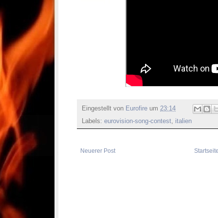
Eingestellt von
Eurofire
um
23:14
Labels:
eurovision-song-contest
,
italien
Neuerer Post
Startseit