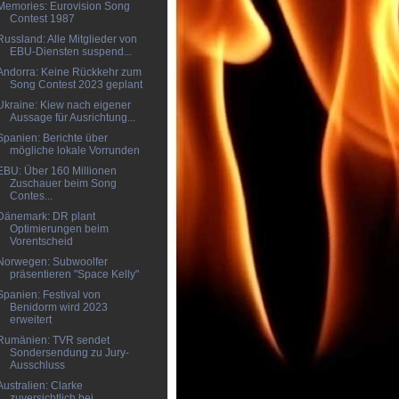
Memories: Eurovision Song
Contest 1987
Russland: Alle Mitglieder von
EBU-Diensten suspend...
Andorra: Keine Rückkehr zum
Song Contest 2023 geplant
Ukraine: Kiew nach eigener
Aussage für Ausrichtung...
Spanien: Berichte über
mögliche lokale Vorrunden
EBU: Über 160 Millionen
Zuschauer beim Song
Contes...
Dänemark: DR plant
Optimierungen beim
Vorentscheid
Norwegen: Subwoolfer
präsentieren "Space Kelly"
Spanien: Festival von
Benidorm wird 2023
erweitert
Rumänien: TVR sendet
Sondersendung zu Jury-
Ausschluss
Australien: Clarke
zuversichtlich bei