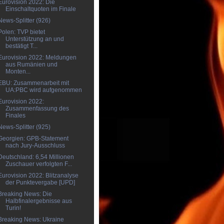
Eurovision 2022: Die
Einschaltquoten im Finale
News-Splitter (926)
Polen: TVP bietet
Unterstützung an und
bestätigt T...
Eurovision 2022: Meldungen
aus Rumänien und
Monten...
EBU: Zusammenarbeit mit
UA:PBC wird aufgenommen
Eurovision 2022:
Zusammenfassung des
Finales
News-Splitter (925)
Georgien: GPB-Statement
nach Jury-Ausschluss
Deutschland: 6,54 Millionen
Zuschauer verfolgten F...
Eurovision 2022: Blitzanalyse
der Punktevergabe [UPD]
Breaking News: Die
Halbfinalergebnisse aus
Turin!
Breaking News: Ukraine