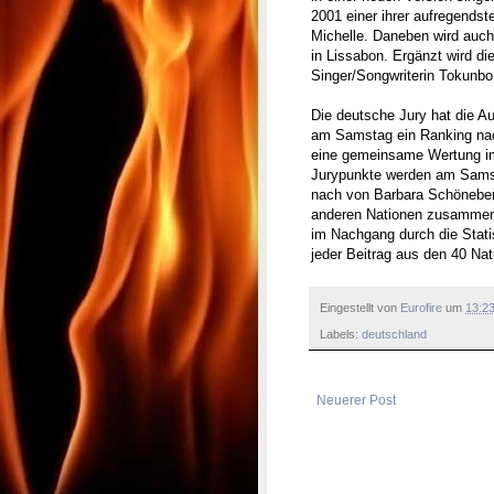
2001 einer ihrer aufregendsten
Michelle. Daneben wird auch
in Lissabon. Ergänzt wird di
Singer/Songwriterin Tokunbo
Die deutsche Jury hat die A
am Samstag ein Ranking nach
eine gemeinsame Wertung i
Jurypunkte werden am Samst
nach von Barbara Schöneber
anderen Nationen zusammeng
im Nachgang durch die Statis
jeder Beitrag aus den 40 Nat
Eingestellt von
Eurofire
um
13:2
Labels:
deutschland
Neuerer Post