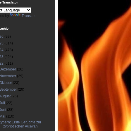
 Translator
ed by
Translate
Archiv
26
(99)
25
(614)
24
(478)
23
(494)
22
(611)
Dezember
(26)
November
(29)
Oktober
(23)
September
(20)
August
(26)
Juli
(22)
Juni
(28)
Mai
(110)
Zypern: Erste Gerüchte zur
zypriotischen Auswahl