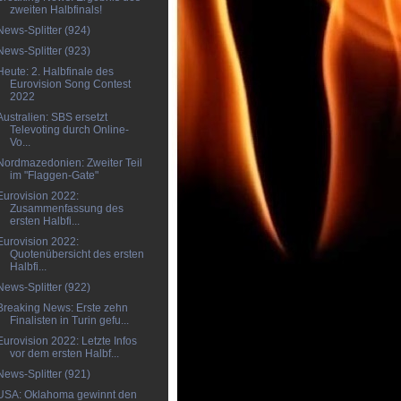
zweiten Halbfinals!
News-Splitter (924)
News-Splitter (923)
Heute: 2. Halbfinale des
Eurovision Song Contest
2022
Australien: SBS ersetzt
Televoting durch Online-
Vo...
Nordmazedonien: Zweiter Teil
im "Flaggen-Gate"
Eurovision 2022:
Zusammenfassung des
ersten Halbfi...
Eurovision 2022:
Quotenübersicht des ersten
Halbfi...
News-Splitter (922)
Breaking News: Erste zehn
Finalisten in Turin gefu...
Eurovision 2022: Letzte Infos
vor dem ersten Halbf...
News-Splitter (921)
USA: Oklahoma gewinnt den