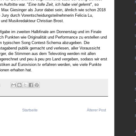
 Auftritte war. "
Eine tolle Zeit, ich habe viel gelernt
", so
 Max Giesinger als Juror dabei sein, ähnlich wie schon 2018
e Jury durch Vorentscheidungsteilnehmerin Felicia Lu,
 und Musikredakteur Christian Brost.
ufgabe im zweiten Halbfinale am Donnerstag und im Finale
 Punkten wie Originalität und Performance zu erstellen und
m typischen Song Contest-Schema abzugeben. Die
agabend publik gemacht und verlesen, aller Voraussicht
ger, die Stimmen aus dem Televoting werden mit allen
erechnet und peu à peu pro Land vergeben, sodass wir erst
tiken auf Eurovision.tv erfahren werden, wie viele Punkte
ionen erhalten hat.
3
Startseite
Älterer Post