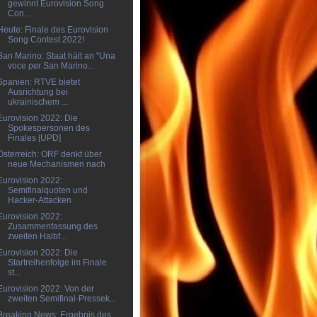
gewinnt Eurovision Song
Con...
Heute: Finale des Eurovision
Song Contest 2022!
San Marino: Staat hält an "Una
voce per San Marino...
Spanien: RTVE bietet
Ausrichtung bei
ukrainischem ...
Eurovision 2022: Die
Spokespersonen des
Finales [UPD]
Österreich: ORF denkt über
neue Mechanismen nach
Eurovision 2022:
Semifinalquoten und
Hacker-Attacken
Eurovision 2022:
Zusammenfassung des
zweiten Halbf...
Eurovision 2022: Die
Startreihenfolge im Finale
st...
Eurovision 2022: Von der
zweiten Semifinal-Pressek...
Breaking News: Ergebnis des