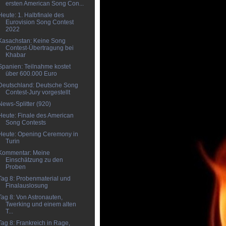
ersten American Song Con...
Heute: 1. Halbfinale des
Eurovision Song Contest
2022
Kasachstan: Keine Song
Contest-Übertragung bei
Khabar
Spanien: Teilnahme kostet
über 600.000 Euro
Deutschland: Deutsche Song
Contest-Jury vorgestellt
News-Splitter (920)
Heute: Finale des American
Song Contests
Heute: Opening Ceremony in
Turin
Kommentar: Meine
Einschätzung zu den
Proben
Tag 8: Probenmaterial und
Finalauslosung
Tag 8: Von Astronauten,
Twerking und einem alten
T...
Tag 8: Frankreich in Rage,