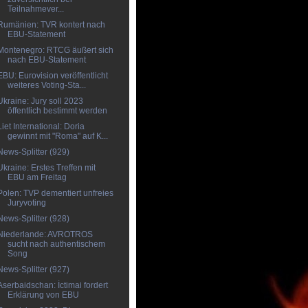
Teilnahmever...
Rumänien: TVR kontert nach
EBU-Statement
Montenegro: RTCG äußert sich
nach EBU-Statement
EBU: Eurovision veröffentlicht
weiteres Voting-Sta...
Ukraine: Jury soll 2023
öffentlich bestimmt werden
Liet International: Doria
gewinnt mit "Roma" auf K...
News-Splitter (929)
Ukraine: Erstes Treffen mit
EBU am Freitag
Polen: TVP dementiert unfreies
Juryvoting
News-Splitter (928)
Niederlande: AVROTROS
sucht nach authentischem
Song
News-Splitter (927)
Aserbaidschan: İctimai fordert
Erklärung von EBU