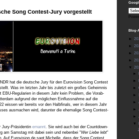
Google
che Song Contest-Jury vorgestellt
Power
Blog-
►
20
►
20
►
20
►
20
▼
20
►
►
 NDR hat die deutsche Jury für den Eurovision Song Contest
stellt. Was im letzten Jahr bis zuletzt ein großes Geheimnis
►
aut EBU-Regularien in diesem Jahr kein Problem, die Vorab-
►
otterdam aufgrund der möglichen Einflussnahme auf die
►
2 wissen wir bereits vor den Halbfinals, wer in diesem Jahr
►
ses ausmachen wird, darunter die ehemalige Song Contest-
►
▼
 Jury-Präsidentin
ernannt
. Sie wird auch bei der Countdown-
rg am Samstag mit dabei sein und nebenbei "
Wer Liebe lebt
"
n. Auf Eurovision.de sagt Michelle, dass der Song Contest