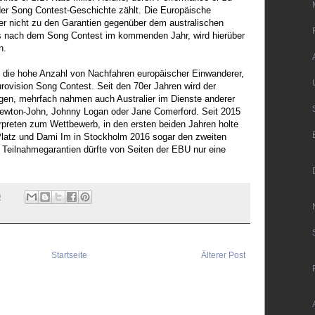
 der Song Contest-Geschichte zählt. Die Europäische
er nicht zu den Garantien gegenüber dem australischen
s nach dem Song Contest im kommenden Jahr, wird hierüber
n.
ch die hohe Anzahl von Nachfahren europäischer Einwanderer,
ovision Song Contest. Seit den 70er Jahren wird der
gen, mehrfach nahmen auch Australier im Dienste anderer
a Newton-John, Johnny Logan oder Jane Comerford. Seit 2015
erpreten zum Wettbewerb, in den ersten beiden Jahren holte
Platz und Dami Im in Stockholm 2016 sogar den zweiten
 Teilnahmegarantien dürfte von Seiten der EBU nur eine
0
Startseite
Älterer Post