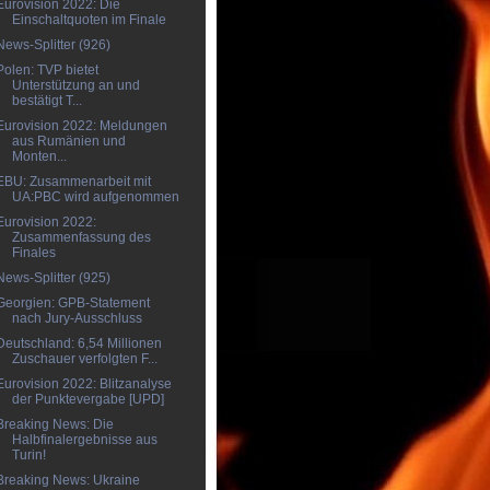
Eurovision 2022: Die
Einschaltquoten im Finale
News-Splitter (926)
Polen: TVP bietet
Unterstützung an und
bestätigt T...
Eurovision 2022: Meldungen
aus Rumänien und
Monten...
EBU: Zusammenarbeit mit
UA:PBC wird aufgenommen
Eurovision 2022:
Zusammenfassung des
Finales
News-Splitter (925)
Georgien: GPB-Statement
nach Jury-Ausschluss
Deutschland: 6,54 Millionen
Zuschauer verfolgten F...
Eurovision 2022: Blitzanalyse
der Punktevergabe [UPD]
Breaking News: Die
Halbfinalergebnisse aus
Turin!
Breaking News: Ukraine