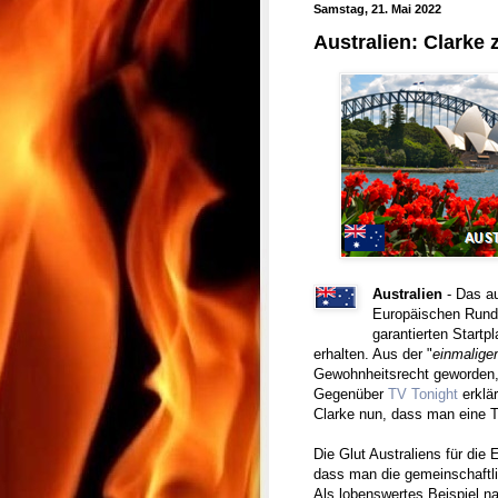
Samstag, 21. Mai 2022
Australien: Clarke
Australien
- Das a
Europäischen Rund
garantierten Startp
erhalten. Aus der "
einmalige
Gewohnheitsrecht geworden, a
Gegenüber
TV Tonight
erklär
Clarke nun, dass man eine T
Die Glut Australiens für die 
dass man die gemeinschaftli
Als lobenswertes Beispiel na