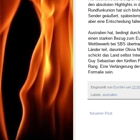
den absoluten Highlights in
Rundfunkunion hat sich bish
Sender geäußert, spätesten
aber eine Entscheidung falle
Australien hat, bedingt dur
einen starken Bezug zum Eur
Wettbewerb bei SBS übertra
Länder teil, darunter Olivi
schickt das Land selbst Int
Guy Sebastian den fünften 
Rang. Eine Verlängerung der
Formalie sein.
Eingestellt von
Eurofire
um
22:5
Labels:
australien
Neuerer Post