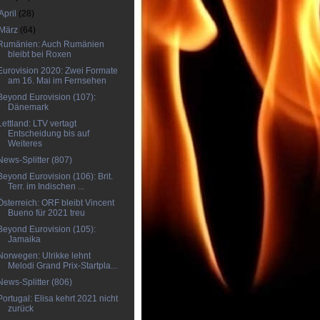
April
(28)
März
(64)
Rumänien: Auch Rumänien
bleibt bei Roxen
Eurovision 2020: Zwei Formate
am 16. Mai im Fernsehen
Beyond Eurovision (107):
Dänemark
Lettland: LTV vertagt
Entscheidung bis auf
Weiteres
News-Splitter (807)
Beyond Eurovision (106): Brit.
Terr. im Indischen ...
Österreich: ORF bleibt Vincent
Bueno für 2021 treu
Beyond Eurovision (105):
Jamaika
Norwegen: Ulrikke lehnt
Melodi Grand Prix-Startpla...
News-Splitter (806)
Portugal: Elisa kehrt 2021 nicht
zurück