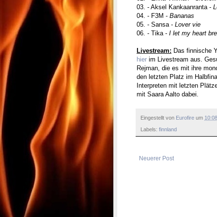
03. - Aksel Kankaanranta -
L
04. - F3M -
Bananas
05. - Sansa -
Lover vie
06. - Tika -
I let my heart br
Livestream:
Das finnische Y
hier
im Livestream aus. Gesu
Rejman, die es mit ihre mon
den letzten Platz im Halbfina
Interpreten mit letzten Plätz
mit Saara Aalto dabei.
Eingestellt von
Eurofire
um
10:0
Labels:
finnland
Neuerer Post