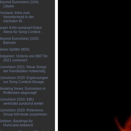
Beyond Eurovision (104):
Libyen
Finnland: Infos zum
Vorentscheid in der
nächsten W...
Israel: KAN nominiert Eden
Alene für Song Contest ...
Beyond Eurovision (103):
Bahrain
News-Splitter (805)
Bulgarien: Victoria von BNT für
2021 nominiert
Eurovision 2021: Neue Songs
der Kandidaten notwendig
Eurovision 2020: Ergänzungen
zur Song Contest-Absage
Breaking News: Eurovision in
Rotterdam abgesagt!
Eurovision 2020: EBU
vertröstet zunächst weiter
Eurovision 2020: Reference
Group tritt heute zusammen
Serbien: Backings für
Hurricane bekannt