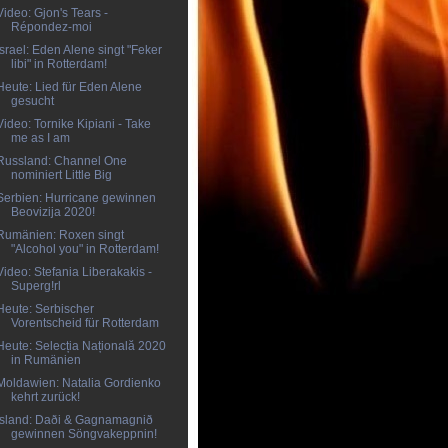
Video: Gjon's Tears -
Répondez-moi
Israel: Eden Alene singt "Feker
libi" in Rotterdam!
Heute: Lied für Eden Alene
gesucht
Video: Tornike Kipiani - Take
me as I am
Russland: Channel One
nominiert Little Big
Serbien: Hurricane gewinnen
Beovizija 2020!
Rumänien: Roxen singt
"Alcohol you" in Rotterdam!
Video: Stefania Liberakakis -
Superg!rl
Heute: Serbischer
Vorentscheid für Rotterdam
Heute: Selecția Națională 2020
in Rumänien
Moldawien: Natalia Gordienko
kehrt zurück!
Island: Daði & Gagnamagnið
gewinnen Söngvakeppnin!