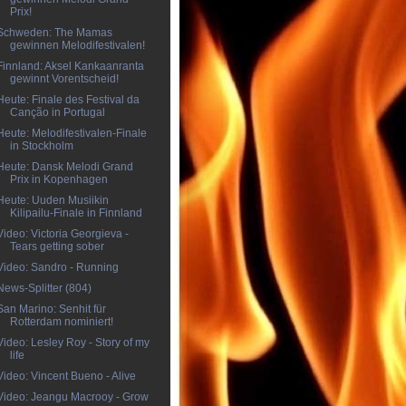
Prix!
Schweden: The Mamas
gewinnen Melodifestivalen!
Finnland: Aksel Kankaanranta
gewinnt Vorentscheid!
Heute: Finale des Festival da
Canção in Portugal
Heute: Melodifestivalen-Finale
in Stockholm
Heute: Dansk Melodi Grand
Prix in Kopenhagen
Heute: Uuden Musiikin
Kilipailu-Finale in Finnland
Video: Victoria Georgieva -
Tears getting sober
Video: Sandro - Running
News-Splitter (804)
San Marino: Senhit für
Rotterdam nominiert!
Video: Lesley Roy - Story of my
life
Video: Vincent Bueno - Alive
Video: Jeangu Macrooy - Grow