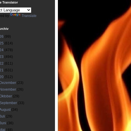
 Translator
ed by
Translate
Archiv
26
(99)
25
(614)
24
(478)
23
(494)
22
(611)
21
(631)
20
(512)
Dezember
(23)
November
(26)
Oktober
(29)
September
(33)
August
(34)
Juli
(29)
Juni
(36)
Mai
(48)