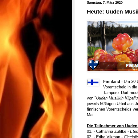
Samstag, 7. März 2020
Heute: Uuden Musiik
Finnland
- Um 20 U
Vorentscheid in di
Tampere. Dort mode
von "
Uuden Musiikin Kilpailu
jeweils 50%igen Urteil aus J
finnischen Vorentscheids ver
Mai.
Die Teilnehmer von Uuden 
01. - Catharina Zühlke -
Eter
02. - Erika Vikman -
Ciccioli