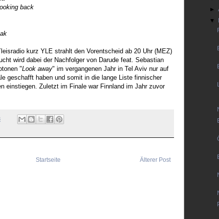
ooking back
►
▼
eak
leisradio kurz YLE strahlt den Vorentscheid ab 20 Uhr (MEZ)
cht wird dabei der Nachfolger von Darude feat. Sebastian
otonen "
Look away
" im vergangenen Jahr in Tel Aviv nur auf
le geschafft haben und somit in die lange Liste finnischer
en einstiegen. Zuletzt im Finale war Finnland im Jahr zuvor
8
Startseite
Älterer Post