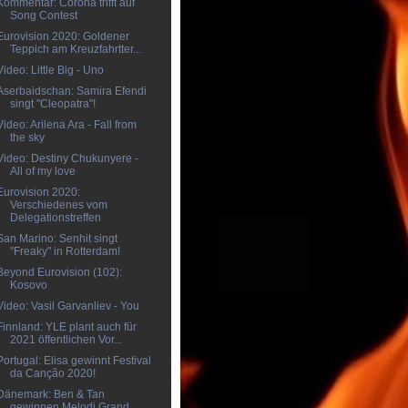
Kommentar: Corona trifft auf
Song Contest
Eurovision 2020: Goldener
Teppich am Kreuzfahrtter...
Video: Little Big - Uno
Aserbaidschan: Samira Efendi
singt "Cleopatra"!
Video: Arilena Ara - Fall from
the sky
Video: Destiny Chukunyere -
All of my love
Eurovision 2020:
Verschiedenes vom
Delegationstreffen
San Marino: Senhit singt
"Freaky" in Rotterdam!
Beyond Eurovision (102):
Kosovo
Video: Vasil Garvanliev - You
Finnland: YLE plant auch für
2021 öffentlichen Vor...
Portugal: Elisa gewinnt Festival
da Canção 2020!
Dänemark: Ben & Tan
gewinnen Melodi Grand