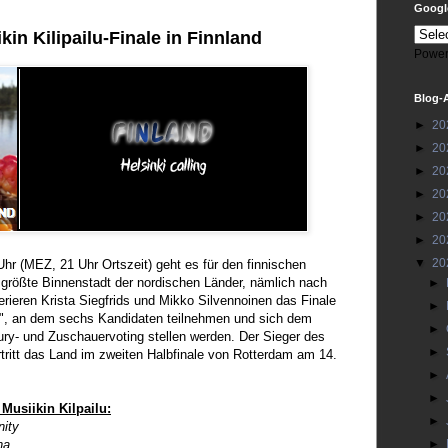
Google
in Kilipailu-Finale in Finnland
Power
Blog-
►
20
►
20
►
20
►
20
►
20
►
20
▼
20
hr (MEZ, 21 Uhr Ortszeit) geht es für den finnischen
e größte Binnenstadt der nordischen Länder, nämlich nach
►
rieren Krista Siegfrids und Mikko Silvennoinen das Finale
►
", an dem sechs Kandidaten teilnehmen und sich dem
►
ury- und Zuschauervoting stellen werden. Der Sieger des
►
tritt das Land im zweiten Halbfinale von Rotterdam am 14.
►
►
Musiikin Kilpailu:
►
nity
na
►