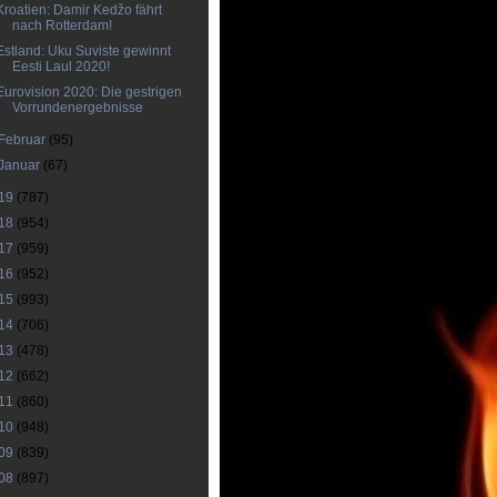
Kroatien: Damir Kedžo fährt
nach Rotterdam!
Estland: Uku Suviste gewinnt
Eesti Laul 2020!
Eurovision 2020: Die gestrigen
Vorrundenergebnisse
Februar
(95)
Januar
(67)
19
(787)
18
(954)
17
(959)
16
(952)
15
(993)
14
(706)
13
(478)
12
(662)
11
(860)
10
(948)
09
(839)
08
(897)