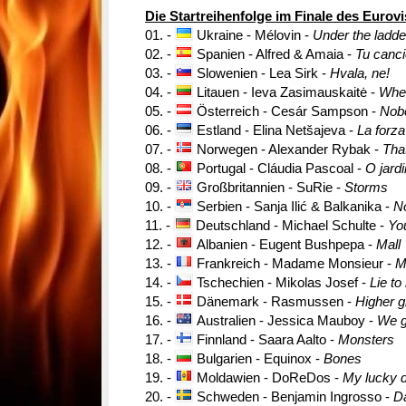
Die Startreihenfolge im Finale des Eurov
01. -
Ukraine - Mélovin -
Under the ladde
02. -
Spanien - Alfred & Amaia -
Tu canc
03. -
Slowenien - Lea Sirk -
Hvala, ne!
04. -
Litauen - Ieva Zasimauskaitė -
When
05. -
Österreich - Cesár Sampson -
Nob
06. -
Estland - Elina Netšajeva -
La forza
07. -
Norwegen - Alexander Rybak -
Tha
08. -
Portugal - Cláudia Pascoal -
O jard
09. -
Großbritannien - SuRie -
Storms
10. -
Serbien - Sanja Ilić & Balkanika -
N
11. -
Deutschland - Michael Schulte -
Yo
12. -
Albanien - Eugent Bushpepa -
Mall
13. -
Frankreich - Madame Monsieur -
M
14. -
Tschechien - Mikolas Josef -
Lie to
15. -
Dänemark - Rasmussen -
Higher g
16. -
Australien - Jessica Mauboy -
We g
17. -
Finnland - Saara Aalto -
Monsters
18. -
Bulgarien - Equinox -
Bones
19. -
Moldawien - DoReDos -
My lucky 
20. -
Schweden - Benjamin Ingrosso -
Da