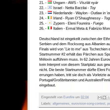
21. -
Ungarn - AWS -
Viszlát nyár
22. -
Israel - Netta Barzilai -
Toy
23. -
Niederlande - Waylon -
Outlaw in '
24. -
Irland - Ryan O'Shaughnessy -
Tog
25. -
Zypern - Eleni Foureira -
Fuego
26. -
Italien - Ermal Meta & Fabrizio Mor
Deutschland ist eingekeilt zwischen der E
Serbien und dem Rocksong aus Albanien au
Finals wird von "
Lie to me
" aus Tschechien e
Startnummer #2 erhält das Pärchen aus Span
Mélovin aufführen muss. In 62 Jahren Euro
kein Interpret von diesem Startplatz aus g
nicht.
Die beste Startnummer dürfte Eleni F
errungen haben, tritt sie doch als Vorletzte 
Portugal/Großbritannien und Australien/Fin
eingebaut.
Eingestellt von
Eurofire
um
02:04
Labels:
allgemeines
,
eurovision-song-contest
,
p