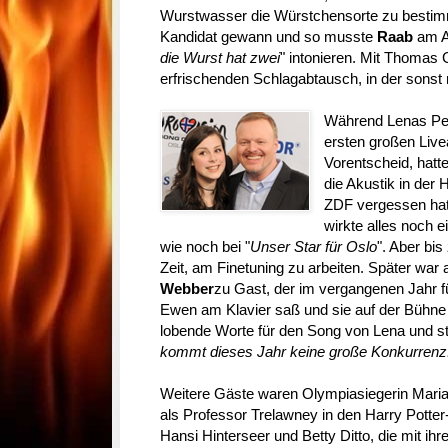
Wurstwasser die Würstchensorte zu bestim
Kandidat gewann und so musste
Raab
am A
die Wurst hat zwei
" intonieren. Mit Thomas 
erfrischenden Schlagabtausch, in der sonst
Während Lenas Pe
ersten großen Livea
Vorentscheid, hatt
die Akustik in der
ZDF vergessen hat, 
wirkte alles noch e
wie noch bei "
Unser Star für Oslo
". Aber bi
Zeit, am Finetuning zu arbeiten. Später wa
Webber
zu Gast, der im vergangenen Jahr f
Ewen am Klavier saß und sie auf der Bühne 
lobende Worte für den Song von Lena und stel
kommt dieses Jahr keine große Konkurrenz
Weitere Gäste waren Olympiasiegerin Mari
als Professor Trelawney in den Harry Potter
Hansi Hinterseer und Betty Ditto, die mit ih