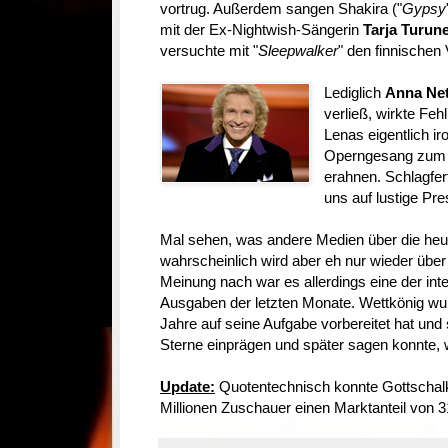
vortrug. Außerdem sangen Shakira ("
Gypsy
mit der Ex-Nightwish-Sängerin
Tarja Turun
versuchte mit "
Sleepwalker
" den finnischen
Lediglich
Anna Ne
verließ, wirkte Feh
Lenas eigentlich i
Operngesang zum Ko
erahnen. Schlagferti
uns auf lustige Pr
Mal sehen, was andere Medien über die heu
wahrscheinlich wird aber eh nur wieder übe
Meinung nach war es allerdings eine der int
Ausgaben der letzten Monate. Wettkönig wur
Jahre auf seine Aufgabe vorbereitet hat und
Sterne einprägen und später sagen konnte, w
Update:
Quotentechnisch konnte Gottschalk 
Millionen Zuschauer einen Marktanteil von 3