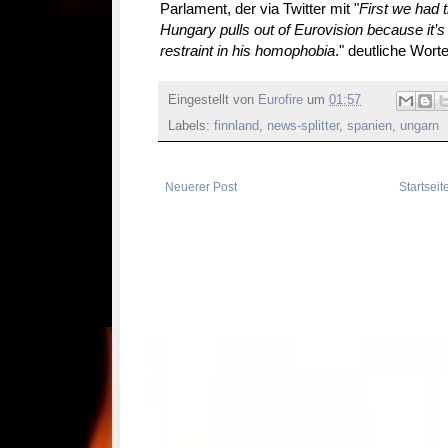
Parlament, der via Twitter mit "
First we had 
Hungary pulls out of Eurovision because it’
restraint in his homophobia
." deutliche Worte
Eingestellt von
Eurofire
um
01:57
Labels:
finnland
,
news-splitter
,
spanien
,
ungarn
Neuerer Post
Startseit