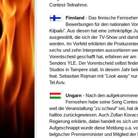
Contest-Teilnahme.
Finnland
- Das finnische Fernsehe
Bewerbungen für den nationalen Vor
Kilpailu
". Aus diesen hat eine zehnköpfige 
ausgewählt, die sich der TV-Show und damit
werden. Im Vorfeld erklärten die Produzen
sechs und zehn Interpreten aussortieren we
Vorentscheid geschafft hat, erfahren wir am
Senders YLE. Der Vorentscheid selbst finde
Studios in Tampere statt. In diesem Jahr be
feat. Sebastian Rejman mit "
Look awa
y" nur
Tel Aviv.
Ungarn
- Nach den aufgekommenen
Fernsehen habe seine Song Contest
weil die Veranstaltung "
zu schwul
" sei, hat
haltlos zurückgewiesen. Auch Zoltan Kovacs
Regierung erklärte, dabei handelt es sich u
Aufgeschnappt wurde diese Meldung u.a. vo
belgischer Premierminister und Mitglied der