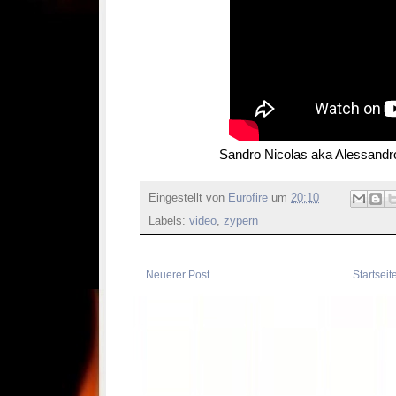
Sandro Nicolas aka Alessandro
Eingestellt von
Eurofire
um
20:10
Labels:
video
,
zypern
Neuerer Post
Startseit