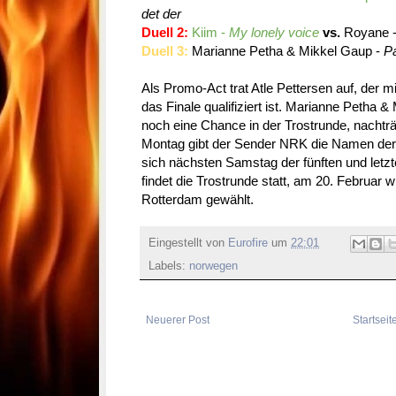
det der
Duell 2:
Kiim -
My lonely voice
vs.
Royane 
Duell 3:
Marianne Petha & Mikkel Gaup -
P
Als Promo-Act trat Atle Pettersen auf, der mi
das Finale qualifiziert ist. Marianne Petha
noch eine Chance in der Trostrunde, nachträ
Montag gibt der Sender NRK die Namen der v
sich nächsten Samstag der fünften und letzt
findet die Trostrunde statt, am 20. Februar w
Rotterdam gewählt.
Eingestellt von
Eurofire
um
22:01
Labels:
norwegen
Neuerer Post
Startseit