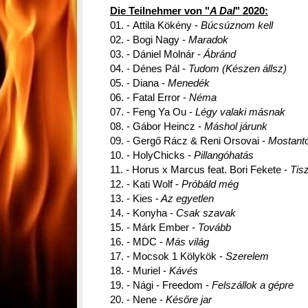
Die Teilnehmer von "
A Dal
" 2020:
01. - Attila Kökény -
Búcsúznom kell
02. - Bogi Nagy -
Maradok
03. - Dániel Molnár -
Ábránd
04. - Dénes Pál -
T
udom (Készen állsz)
05. - Diana -
Menedék
06. - Fatal Error -
Néma
07. - Feng Ya Ou -
Légy valaki másnak
08. - Gábor Heincz -
Máshol járunk
09. - Gergő Rácz & Reni Orsovai -
Mostantó
10. - HolyChicks -
Pillangóhatás
11. - Horus x Marcus feat. Bori Fekete -
Tis
12. - Kati Wolf -
Próbáld még
13. - Kies -
Az egyetlen
14. - Konyha -
Csak szavak
15. - Márk Ember -
Tovább
16. - MDC -
Más világ
17. - Mocsok 1 Kölykök -
Szerelem
18. - Muriel -
Kávés
19. - Nági - Freedom -
Felszállok a gépre
20. - Nene -
Későre jar