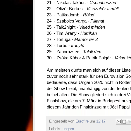
21. - Nikolas Takács -
Csendbeszéd
22. - Olivér Berkes -
Visszakér a múlt
23. - Patikadomb -
Rólad
24. - Szabolcs Varga -
Pillanat
25. - Talk2night -
Veled minden
26. - Timi Arany -
Hurrikán
27. - Tortuga -
Mámor tér 3
28. - Turbo -
Iránytű
29. - Zaporozsec -
Találj rám
30. - Zsóka Kóbor & Patrik Polgár -
Valamiér
Am meisten dürfte man sich auf dieser Liste
zuvor noch sehr stark für den Eurovision S
bedauerte, dass Ungarn 2020 nicht in Rotte
der Show bleibt, unabhängig von der fehlen
beibehalten. Die Show gliedert sich in drei 
Finalshow, die am 7. März in Budapest ausge
diesem Jahr den Finaleinzug mit Jóci Pápai
Eingestellt von
Eurofire
um
12:17
Labels:
ungarn