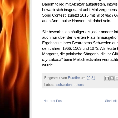
Bandmitglied mit Alcazar aufgetreten, inzwis
bewarb sich insgesamt acht Mal vergebens
Song Contest, zuletzt 2015 mit "
Möt mig i G
auch Ann-Louise Hanson mit dabei sein.
Sie bewarb sich häufiger als jeder andere In
auch nur über den vierten Platz hinausgek
Ergebnisse ihres Bestrebens Schweden eur
den Jahren 1966, 1969 und 1973. Als letzte 
Margaret, die polnische Sängerin, die ihr Glü
my cabana
" beim Melodifestivalen versucht
wurde.
Eingestellt von
Eurofire
um
20:31
Labels:
schweden
,
spices
Neuerer Post
Startseit