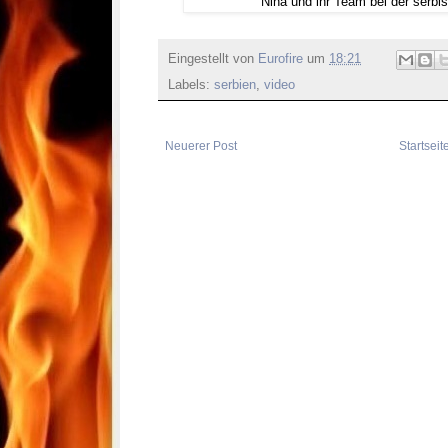
Nina und ihr Team bei der serb
Eingestellt von
Eurofire
um
18:21
Labels:
serbien
,
video
Neuerer Post
Startseit