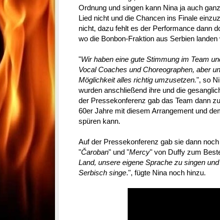
Ordnung und singen kann Nina ja auch ganz 
Lied nicht und die Chancen ins Finale einz
nicht, dazu fehlt es der Performance dann d
wo die Bonbon-Fraktion aus Serbien landen 
"
Wir haben eine gute Stimmung im Team und 
Vocal Coaches und Choreographen, aber uns
Möglichkeit alles richtig umzusetzen.
", so N
wurden anschließend ihre und die gesanglich
der Pressekonferenz gab das Team dann zu
60er Jahre mit diesem Arrangement und de
spüren kann.
Auf der Pressekonferenz gab sie dann noch 
"
Čaroban
" und "
Mercy
" von Duffy zum Beste
Land, unsere eigene Sprache zu singen und 
Serbisch singe
.", fügte Nina noch hinzu.