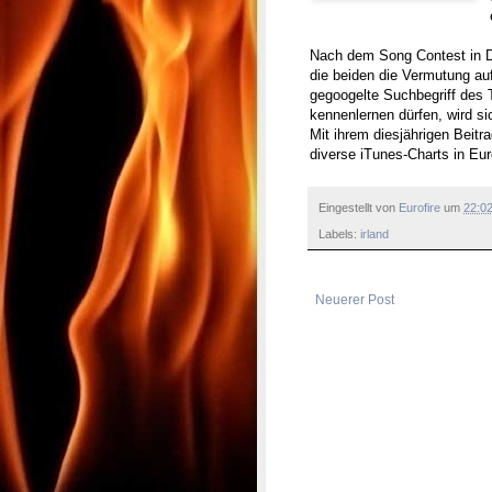
Nach dem Song Contest in D
die beiden die Vermutung auf
gegoogelte Suchbegriff des 
kennenlernen dürfen, wird s
Mit ihrem diesjährigen Beitra
diverse iTunes-Charts in Eu
Eingestellt von
Eurofire
um
22:0
Labels:
irland
Neuerer Post