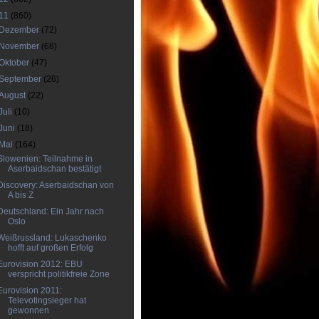
11
(860)
Dezember
(72)
November
(68)
Oktober
(47)
September
(26)
August
(22)
Juli
(10)
Juni
(18)
Mai
(164)
Slowenien: Teilnahme in
Aserbaidschan bestätigt
Discovery: Aserbaidschan von
A bis Z
Deutschland: Ein Jahr nach
Oslo
Weißrussland: Lukaschenko
hofft auf großen Erfolg
Eurovision 2012: EBU
verspricht politikfreie Zone
Eurovision 2011:
Televotingsieger hat
gewonnen