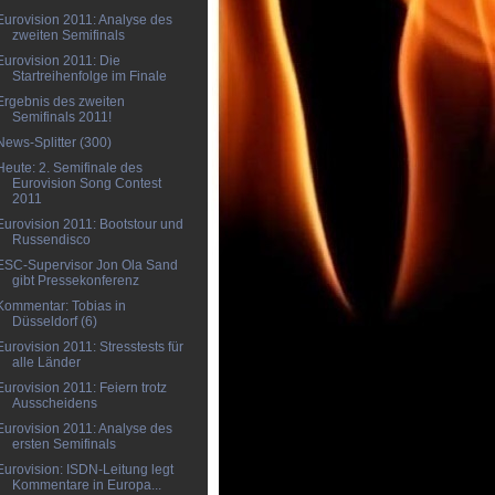
Eurovision 2011: Analyse des
zweiten Semifinals
Eurovision 2011: Die
Startreihenfolge im Finale
Ergebnis des zweiten
Semifinals 2011!
News-Splitter (300)
Heute: 2. Semifinale des
Eurovision Song Contest
2011
Eurovision 2011: Bootstour und
Russendisco
ESC-Supervisor Jon Ola Sand
gibt Pressekonferenz
Kommentar: Tobias in
Düsseldorf (6)
Eurovision 2011: Stresstests für
alle Länder
Eurovision 2011: Feiern trotz
Ausscheidens
Eurovision 2011: Analyse des
ersten Semifinals
Eurovision: ISDN-Leitung legt
Kommentare in Europa...