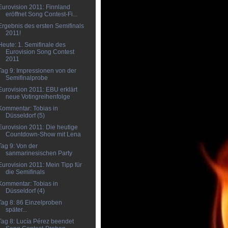
Eurovision 2011: Finnland
eröffnet Song Contest-Fi...
Ergebnis des ersten Semifinals
2011!
Heute: 1. Semifinale des
Eurovision Song Contest
2011
Tag 9: Impressionen von der
Semifinalprobe
Eurovision 2011: EBU erklärt
neue Votingreihenfolge
Kommentar: Tobias in
Düsseldorf (5)
Eurovision 2011: Die heutige
Countdown-Show mit Lena
Tag 9: Von der
sanmarinesischen Party
Eurovision 2011: Mein Tipp für
die Semifinals
Kommentar: Tobias in
Düsseldorf (4)
Tag 8: 86 Einzelproben
später...
Tag 8: Lucía Pérez beendet