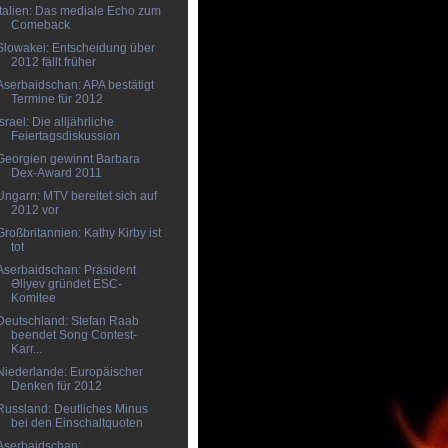
Italien: Das mediale Echo zum
Comeback
Slowakei: Entscheidung über
2012 fällt früher
Aserbaidschan: APA bestätigt
Termine für 2012
Israel: Die alljährliche
Feiertagsdiskussion
Georgien gewinnt Barbara
Dex-Award 2011
Ungarn: MTV bereitet sich auf
2012 vor
Großbritannien: Kathy Kirby ist
tot
Aserbaidschan: Präsident
Əliyev gründet ESC-
Komitee
Deutschland: Stefan Raab
beendet Song Contest-
Karr...
Niederlande: Europäischer
Denken für 2012
Russland: Deutliches Minus
bei den Einschaltquoten
Aserbaidschan: