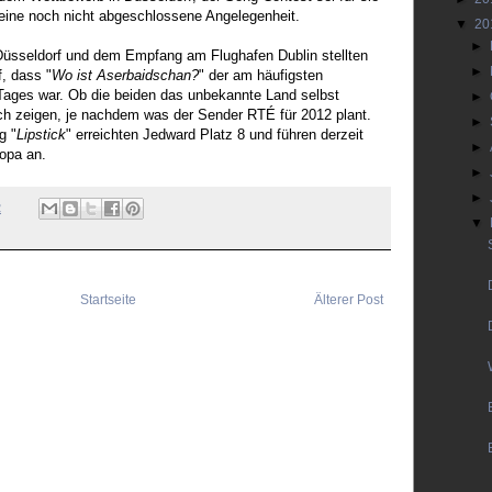
eine noch nicht abgeschlossene Angelegenheit.
▼
20
►
üsseldorf und dem Empfang am Flughafen Dublin stellten
►
, dass "
Wo ist Aserbaidschan?
" der am häufigsten
Tages war. Ob die beiden das unbekannte Land selbst
►
ich zeigen, je nachdem was der Sender RTÉ für 2012 plant.
►
g "
Lipstick
" erreichten Jedward Platz 8 und führen derzeit
►
ropa an.
►
►
2
▼
Startseite
Älterer Post