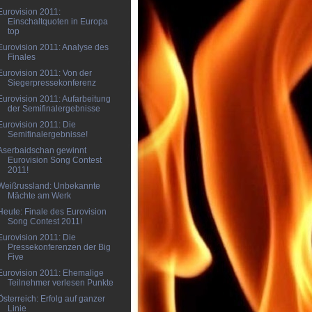
Eurovision 2011:
Einschaltquoten in Europa
top
Eurovision 2011: Analyse des
Finales
Eurovision 2011: Von der
Siegerpressekonferenz
Eurovision 2011: Aufarbeitung
der Semifinalergebnisse
Eurovision 2011: Die
Semifinalergebnisse!
Aserbaidschan gewinnt
Eurovision Song Contest
2011!
Weißrussland: Unbekannte
Mächte am Werk
Heute: Finale des Eurovision
Song Contest 2011!
Eurovision 2011: Die
Pressekonferenzen der Big
Five
Eurovision 2011: Ehemalige
Teilnehmer verlesen Punkte
Österreich: Erfolg auf ganzer
Linie