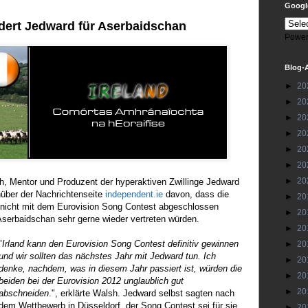
Google
rdert Jedward für Aserbaidschan
Power
Blog-
►
20
►
20
►
20
►
20
►
20
►
20
►
20
h, Mentor und Produzent der hyperaktiven Zwillinge Jedward
über der Nachrichtenseite
independent.ie
davon, dass die
►
20
 nicht mit dem Eurovision Song Contest abgeschlossen
►
20
Aserbaidschan sehr gerne wieder vertreten würden.
►
20
"
Irland kann den Eurovision Song Contest definitiv gewinnen
►
20
und wir sollten das nächstes Jahr mit Jedward tun. Ich
►
20
denke, nachdem, was in diesem Jahr passiert ist, würden die
►
20
beiden bei der Eurovision 2012 unglaublich gut
►
20
abschneiden
.", erklärte Walsh. Jedward selbst sagten nach
dem Wettbewerb in Düsseldorf, der Song Contest sei für sie
►
20