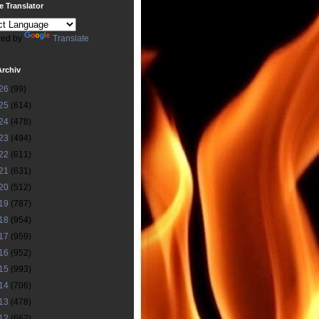
 Translator
ed by
Translate
Archiv
26
(99)
25
(614)
24
(478)
23
(494)
22
(611)
21
(631)
20
(512)
19
(787)
18
(954)
17
(959)
16
(952)
15
(993)
14
(706)
13
(478)
12
(662)