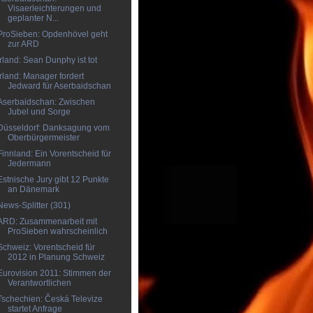
Visaerleichterungen und
geplanter N...
ProSieben: Opdenhövel geht
zur ARD
Irland: Sean Dunphy ist tot
Irland: Manager fordert
Jedward für Aserbaidschan
Aserbaidschan: Zwischen
Jubel und Sorge
Düsseldorf: Danksagung vom
Oberbürgermeister
Finnland: Ein Vorentscheid für
Jedermann
Estnische Jury gibt 12 Punkte
an Dänemark
News-Splitter (301)
ARD: Zusammenarbeit mit
ProSieben wahrscheinlich
Schweiz: Vorentscheid für
2012 in Planung Schweiz
Eurovision 2011: Stimmen der
Verantwortlichen
Tschechien: Česká Televize
startet Anfrage