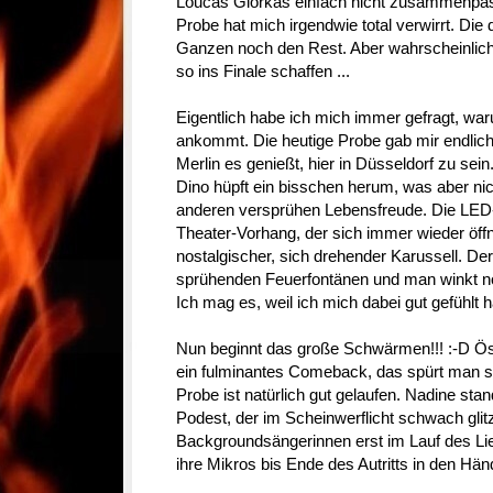
Loucas Giorkas einfach nicht zusammenpas
Probe hat mich irgendwie total verwirrt. Di
Ganzen noch den Rest. Aber wahrscheinlich
so ins Finale schaffen ...
Eigentlich habe ich mich immer gefragt, w
ankommt. Die heutige Probe gab mir endlich
Merlin es genießt, hier in Düsseldorf zu sein
Dino hüpft ein bisschen herum, was aber nic
anderen versprühen Lebensfreude. Die LED-
Theater-Vorhang, der sich immer wieder öffne
nostalgischer, sich drehender Karussell. Der
sprühenden Feuerfontänen und man winkt no
Ich mag es, weil ich mich dabei gut gefühlt h
Nun beginnt das große Schwärmen!!! :-D Öst
ein fulminantes Comeback, das spürt man s
Probe ist natürlich gut gelaufen. Nadine st
Podest, der im Scheinwerflicht schwach gli
Backgroundsängerinnen erst im Lauf des Li
ihre Mikros bis Ende des Autritts in den Hän