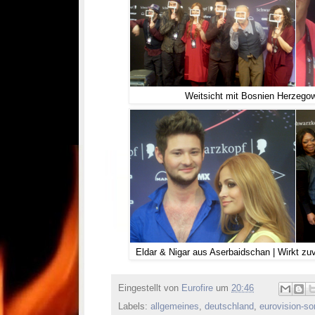
Weitsicht mit Bosnien Herzegow
Eldar & Nigar aus Aserbaidschan | Wirkt zuv
Eingestellt von
Eurofire
um
20:46
Labels:
allgemeines
,
deutschland
,
eurovision-so