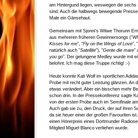
am Hintergund liegen, weswegen die sechs 
sind. Auch die halbwegs bewegende Pressek
Male ein Gänsehaut.
Gemeinsam mit Sjonni's Witwe Thorunn Ern
aus mehreren früheren Gewinnersongs ("
Wh
Kisses for me
", "
Fly on the Wings of Love
", "
natürlich auch "
Satellite
"), "
Gente die mare
" 
you go
". Der gelungene Medley wurde mit e
belohnt. Ich mag diese Truppe richtig! :-)
Heute konnte Kati Wolf im sportlichen Adida
Probe mit recht guter Leistung glänzen. An
etwas verändert. Aber ein bisschen mehr Be
schon drin. In der Pressekonferenz sagte Kat
von der ersten Probe auch im Semifinale a
Auch gab sie zu, den Druck, der auf ihren Sc
da sie heuer einer der großen Favouriten ist
einen Hörerpreis eines Dortmunder Radios
Mitglied Miguel Blanco verliehen wurde.