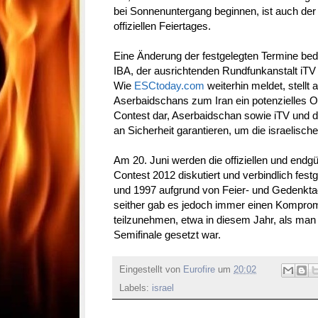
bei Sonnenuntergang beginnen, ist auch de
offiziellen Feiertages.
Eine Änderung der festgelegten Termine bed
IBA, der ausrichtenden Rundfunkanstalt iTV
Wie
ESCtoday.com
weiterhin meldet, stellt
Aserbaidschans zum Iran ein potenzielles O
Contest dar, Aserbaidschan sowie iTV und
an Sicherheit garantieren, um die israelisch
Am 20. Juni werden die offiziellen und endg
Contest 2012 diskutiert und verbindlich fest
und 1997 aufgrund von Feier- und Gedenktag
seither gab es jedoch immer einen Kompro
teilzunehmen, etwa in diesem Jahr, als man
Semifinale gesetzt war.
Eingestellt von
Eurofire
um
20:02
Labels:
israel