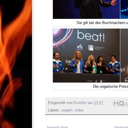
Sie gilt bei den Buchmachern u
Die ungarische Pres
Eingestellt von
Eurofire
um
13:57
Labels:
ungarn
,
video
Neuerer Post
Startseit