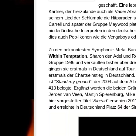
geschafft. Eine leb
Kartner, der hierzulande auch als Vader Abr
seinem Lied der Schlümpfe die Hitparaden st
Carrell und später der Gruppe Maywood plat
niederländische Interpreten in den deutschen
dies auch Pop-Ikonen wie die Vengaboys o
Zu den bekanntesten Symphonic-Metal-Band
Within Temptation
. Sharon den Adel und R
Gruppe 1996 und verkauften bisher über drei
gingen sie erstmals in Deutschland auf Tour.
erstmals der Chartseinstieg in Deutschland. I
ist "
Stand my ground
", der 2004 auf dem Al
#13 belegte. Ergänzt werden die beiden Grü
Jeroen van Veen, Martijn Spierenburg, Mike 
hier vorgestellter Titel "
Sinéad
" erschien 201
und erreichte in Deutschland Platz 64 der Si