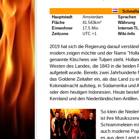
Schnelle
Hauptstadt
Amsterdam
Sprachen
Fläche
41.543km²
Währung
Einwohner
17,5 Mio.
Internet-T
Zeitzone
UTC +1
Wiki-Info
2019 hat sich die Regierung darauf verständ
modern zeigen möchte und der Name "Holla
genannte Klischees wie Tulpen steht. Holland
Westen des Landes, die 1843 in die beiden 
aufgeteilt wurde. Bereits zwei Jahrhunderte 
das Goldene Zeitalter ein, als das Land zu 
Kolonialmacht aufstieg, in Südamerika und 
oder dem heutigen Indonesien. Heute beste
Kernland und den Niederländischen-Antillen.
So klein die Niede
ist ihre Musikszen
Schrammeleien mit
auch moderne Pop
es aus dem Land m