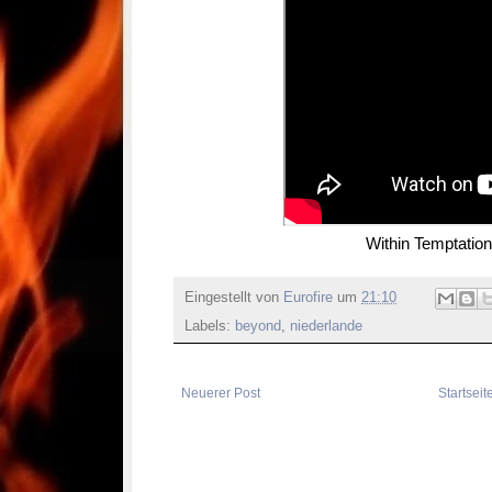
Within Temptatio
Eingestellt von
Eurofire
um
21:10
Labels:
beyond
,
niederlande
Neuerer Post
Startseit