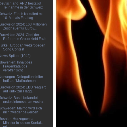
Deutschland: ARD bestätigt
Teilnahme in der Schweiz
Schweiz: Zürich kalkuliert mit
10. Mai als Finaltag
Eurovision 2024: 163 Millionen
Zuschauer für Eurov...
Eurovision 2024: Chef der
Reference Group zieht Fazit
Türkei: Erdoğan wettert gegen
Song Contest
News-Splitter (1042)
Slowenien: Inhalt des
Fragenkatalogs
veröffentlicht
Norwegen: Delegationsleiter
hofft auf Maßnahmen
Eurovision 2024: EBU reagiert
auf Kritik zur Flagg...
Schweiz: Basel bekundet
erstes Interesse an Austra...
Schweden: Malmö wird sich
nicht wieder bewerben
Bosnien-Herzegowina:
Minister in stetem Kontakt
mi...