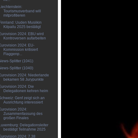
Liechtenstein:
Tourismusverband will
mitprofitieren
Finnland: Uuden Musiikin
Kilpailu 2025 bestätigt
Eurovision 2024: EBU wird
Kontroversen aufarbeiten
Eurovision 2024: EU-
Kommission kritisiert
Flaggenp...
News-Splitter (1041)
News-Splitter (1040)
Eurovision 2024: Niederlande
bekamen 58 Jurypunkte
Eurovision 2024: Die
Delegationen kehren heim
Schweiz: Genf zeigt sich an
Ausrichtung interessiert
Eurovision 2024:
Zusammenfassung des
großen Finales
Luxemburg: Delegationsleiter
bestätigt Teilnahme 2025
Eurovision 2024: 7,38