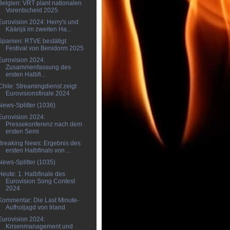
Belgien: VRT plant nationalen
Vorentscheid 2025
Eurovision 2024: Herry's und
Käärijä im zweiten Ha...
Spanien: RTVE bestätigt
Festival von Benidorm 2025
Eurovision 2024:
Zusammenfassung des
ersten Halbfi...
Chile: Streamingdienst zeigt
Eurovisionsfinale 2024
News-Splitter (1036)
Eurovision 2024:
Pressekonferenz nach dem
ersten Semi
Breaking News: Ergebnis des
ersten Halbfinals von ...
News-Splitter (1035)
Heute: 1. Halbfinale des
Eurovision Song Contest
2024
Kommentar: Die Last Minute-
Aufholjagd von Irland
Eurovision 2024:
Krisenmanagement und