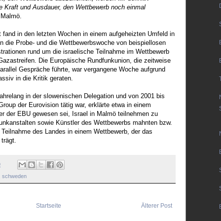
ie Kraft und Ausdauer, den Wettbewerb noch einmal
 Malmö.
 fand in den letzten Wochen in einem aufgeheizten Umfeld in
en die Probe- und die Wettbewerbswoche von beispiellosen
rationen rund um die israelische Teilnahme im Wettbewerb
 Gazastreifen. Die Europäische Rundfunkunion, die zeitweise
arallel Gespräche führte, war vergangene Woche aufgrund
iv in die Kritik geraten.
jahrelang in der slowenischen Delegation und von 2001 bis
roup der Eurovision tätig war, erklärte etwa in einem
er der EBU gewesen sei, Israel in Malmö teilnehmen zu
unkanstalten sowie Künstler des Wettbewerbs mahnten bzw.
ie Teilnahme des Landes in einem Wettbewerb, der das
 trägt.
9
,
schweden
Startseite
Älterer Post