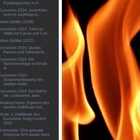
Punktesprecher im F...
Eurovision 2024: Joost Klein
nicht im Juryfinale d...
News-Splitter (1038)
Eurovision 2024: Tribut an
ABBA mit Carola und Con...
News-Splitter (1037)
Eurovision 2024: Quoten,
Pannen und Statements...
Eurovision 2024: Die
Startreihenfolge im Finale
st...
Eurovision 2024:
Zusammenfassung des
zweiten Halbf...
Eurovision 2024: Der Griff in
die Lostrommel, zwei...
Breaking News: Ergebnis des
zweiten Halbfinals von...
Heute: 2. Halbfinale des
Eurovision Song Contest
2024
Kommentar: Eine gewagte
Prognose für's zweite Semi