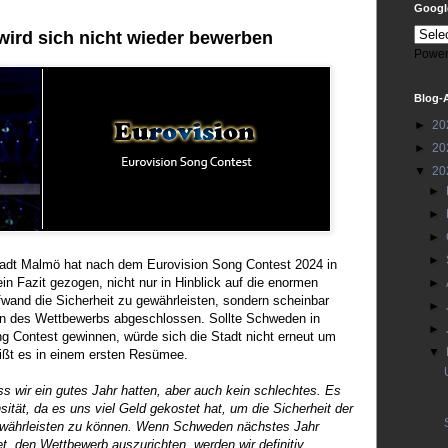
Google
ird sich nicht wieder bewerben
Power
Blog-
►
20
►
20
▼
20
►
►
►
►
tadt Malmö hat nach dem Eurovision Song Contest 2024 in
in Fazit gezogen, nicht nur in Hinblick auf die enormen
►
wand die Sicherheit zu gewährleisten, sondern scheinbar
►
en des Wettbewerbs abgeschlossen. Sollte Schweden in
►
ng Contest gewinnen, würde sich die Stadt nicht erneut um
▼
ißt es in einem ersten Resümee.
s wir ein gutes Jahr hatten, aber auch kein schlechtes. Es
nsität, da es uns viel Geld gekostet hat, um die Sicherheit der
währleisten zu können. Wenn Schweden nächstes Jahr
t, den Wettbewerb auszurichten, werden wir definitiv