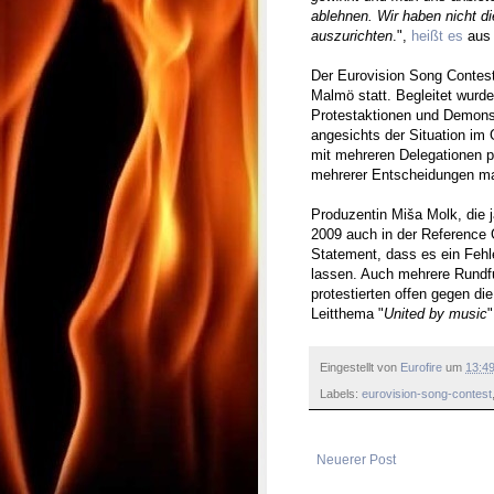
ablehnen. Wir haben nicht d
auszurichten
.",
heißt es
aus
Der Eurovision Song Contest
Malmö statt. Begleitet wurd
Protestaktionen und Demonst
angesichts der Situation im
mit mehreren Delegationen p
mehrerer Entscheidungen mass
Produzentin Miša Molk, die 
2009 auch in der Reference G
Statement, dass es ein Fehl
lassen. Auch mehrere Rundf
protestierten offen gegen d
Leitthema "
United by music
"
Eingestellt von
Eurofire
um
13:4
Labels:
eurovision-song-contest
Neuerer Post