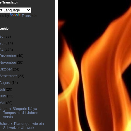
 Translator
ed by
Translate
Archiv
26
(99)
25
(614)
24
(478)
Dezember
(40)
November
(30)
Oktober
(24)
September
(23)
August
(14)
Juli
(20)
Juni
(22)
Mai
(80)
Ungarn: Sängerin Kátya
Tompos mit 41 Jahren
versto...
Schweiz: Planungen wie ein
Schweizer Uhrwerk