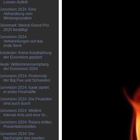
Loreen-Auftritt
Eurovision 2024: Eine
Abhandlung vom
Wertungssystem
Dänemark: Melodi Grand Prix
2025 bestätigt
Eurovision 2024:
Vorbereitungen auf das
erste Semi
Rumänien: Keine Ausstrahlung
der Eurovision geplant
Heute: Willkommensempfang
der Eurovision 2024
Eurovision 2024: Probenclip
der Big Five und Schweden
Eurovision 2024: Isaak startet
in erster Finalhälfte
Eurovision 2024: Die Finalisten
sind auch durch
Eurovision 2024: Weitere
Interval-Acts und eine Vo...
Eurovision 2024: Rylans drittes
Präsentationsvideo
Eurovision 2024: Die
Nachzügler des zweiten