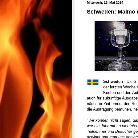
Mittwoch, 15. Mai 2024
Schweden: Malmö w
Schweden
- Die S
der letzten Woche e
Kosten und den Auf
auch für zukünftige Ausgab
nächster Zeit erneut den So
die Austragung bemühen, he
"
Wir können nicht sagen, das
war ein Jahr mit so viel Inte
Teilnehmer und Besucher ge
gewinnt und man uns anbiete