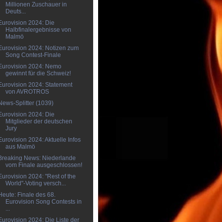
Millionen Zuschauer in
Deuts...
Eurovision 2024: Die
Halbfinalergebnisse von
Malmö
Eurovision 2024: Notizen zum
Song Contest-Finale
Eurovision 2024: Nemo
gewinnt für die Schweiz!
Eurovision 2024: Statement
von AVROTROS
News-Splitter (1039)
Eurovision 2024: Die
Mitglieder der deutschen
Jury
Eurovision 2024: Aktuelle Infos
aus Malmö
Breaking News: Niederlande
vom Finale ausgeschlossen!
Eurovision 2024: "Rest of the
World"-Voting versch...
Heute: Finale des 68.
Eurovision Song Contests in
...
Eurovision 2024: Die Liste der