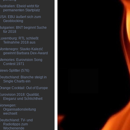
Australien: Ebeid wirbt für
permanenten Startplatz
USA: EBU äußert sich zum
Geoblocking
Bulgarien: BNT beginnt Suche
für 2018
Luxemburg: RTL schließt
Teilnahme 2018 aus
Montenegro: Slavko Kalezić
gewinnt Barbara Dex-Award
Memories: Eurovision Song
Contest 1971
News-Splitter (576)
Deutschland: Blanche steigt in
Single Charts ein
Orange Cocktail: Out of Europe
Eurovision 2018: Qualität,
Eleganz und Schlichtheit
Norwegen:
Organisationsleitung
wechselt
Deutschland: TV- und
Radiotipps zum
Wochenende