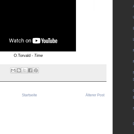
O.Torvald -
Time
Startseite
Älterer Post