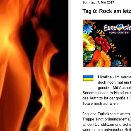
Sonntag, 7. Mai 2017
Tag 8: Rock am let
Ukraine
- Im Vergl
doch noch mal ein 
genutzt. Mit Ausna
Bandmitglieder im Halbdunk
des Auftritts ist der große 
Totale noch auffallen.
Jegliche Farbakzente wären
Truppe singt ordnungsgemäß 
all den Lichtblitzen und Sc
wenn es ein untypischer Beit