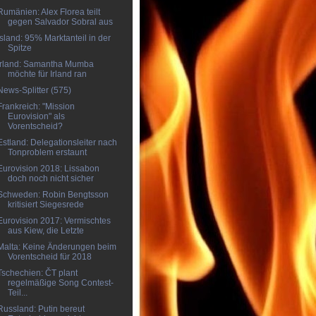
Rumänien: Alex Florea teilt
gegen Salvador Sobral aus
Island: 95% Marktanteil in der
Spitze
Irland: Samantha Mumba
möchte für Irland ran
News-Splitter (575)
Frankreich: "Mission
Eurovision" als
Vorentscheid?
Estland: Delegationsleiter nach
Tonproblem erstaunt
Eurovision 2018: Lissabon
doch noch nicht sicher
Schweden: Robin Bengtsson
kritisiert Siegesrede
Eurovision 2017: Vermischtes
aus Kiew, die Letzte
Malta: Keine Änderungen beim
Vorentscheid für 2018
Tschechien: ČT plant
regelmäßige Song Contest-
Teil...
Russland: Putin bereut