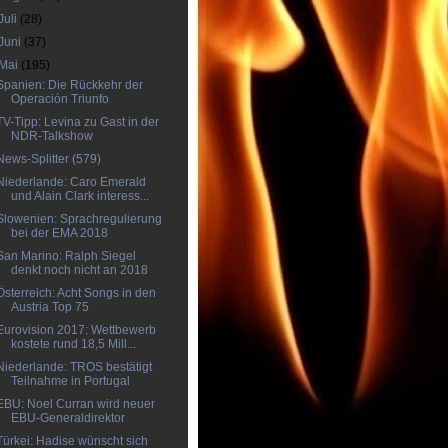
Juli
(28)
Juni
(37)
Mai
(195)
Spanien: Die Rückkehr der
Operación Triunfo
TV-Tipp: Levina zu Gast in der
NDR-Talkshow
News-Splitter (579)
Niederlande: Caro Emerald
und Alain Clark interess...
Slowenien: Sprachregulierung
bei der EMA 2018
San Marino: Ralph Siegel
denkt noch nicht an 2018
Österreich: Acht Songs in den
Austria Top 75
Eurovision 2017: Wettbewerb
kostete rund 18,5 Mill...
Niederlande: TROS bestätigt
Teilnahme in Portugal
EBU: Noel Curran wird neuer
EBU-Generaldirektor
Türkei: Hadise wünscht sich