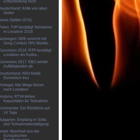
Entscheidung nicht
Deutschland: Kritik von allen
Seiten
News-Splitter (574)
Polen: TVP bestätigt Teilnahme
in Lissabon 2018
Norwegen: NRK erreicht mit
Song Contest 78% Markta...
Eurovision 2018: RTP bestätigt
Lissabon als Austra...
Eurovision 2017: EBU wertet
Auffälligkeiten ab
Deutschland: ARD bleibt
Eurovision treu
Portugal: Alle Wege führen
nach Lissabon
Andorra: RTVA fehlen
Kapazitäten für Teilnahme
Kommentar: Ein Rückblick auf
14 Tage
Bulgarien: Empfang in Sofia
und Teilnahmebestätigung
Israel: Abschied aus der
Europäischen