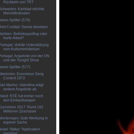
Rückkehr von TRT
Schweden: Karlstad möchte
Melodifestivalen
News-Splitter (578)
Red Cocktail: Genial daneben
Serbien: Betriebsausflug oder
harte Arbeit?
Portugal: Vollste Unterstützung
vom Kulturministerium
Portugal: Angebote von der UN
und der Tonight Show
News-Splitter (577)
Memories: Eurovision Song
Contest 1972
San Marino: Valentina wägt
andere Angebote ab
Irland: RTÉ hat immer noch
den Einkaufswagen
Eurovision 2017: Rund 182
Millionen Zuschauer
Montenegro: Gute Werbung in
eigener Sache
Israel: Status "Application
pending"