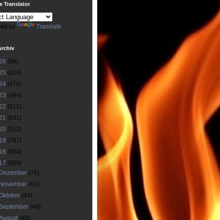
 Translator
ed by
Translate
Archiv
26
(99)
25
(614)
24
(478)
23
(494)
22
(611)
21
(631)
20
(512)
19
(787)
18
(954)
17
(959)
Dezember
(76)
November
(63)
Oktober
(44)
September
(49)
August
(40)