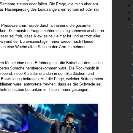
amstag stehen oder fallen. Die Frage, die mich aber am
►
das Nasenpiercing des Leadsängers ein echtes ist oder nur
►
▼
 Pressezentrum wurde durch annähernd die gesamte
kert. Die meisten Fragen richten sich logischerweise aber an
ser sei froh, dass Kiew seine Heimat ist und er trotz aller
während der Eurovisionstage immer wieder nach Hause
nen eine Woche alten Sohn in den Arm zu nehmen.
h für sie eine neue Erfahrung sei, die Botschaft des Liedes
anderen Sprache herübergekommen wäre. Die Rockmusik in
trebend, neue Künstler stünden in den Startlöchern und
 Entwicklung beitragen. Auf die Frage, welcher Beitrag ihnen
blieben wäre, antwortete Yevhen, dass es der Schwede sei,
ließlich schon betrunken im Hotelzimmer gesungen.