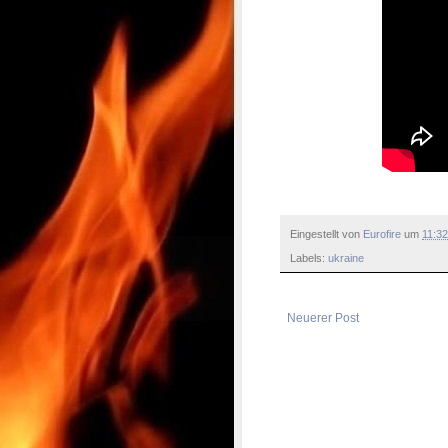
Eingestellt von
Eurofire
um
11:32
Labels:
ukraine
Neuerer Post