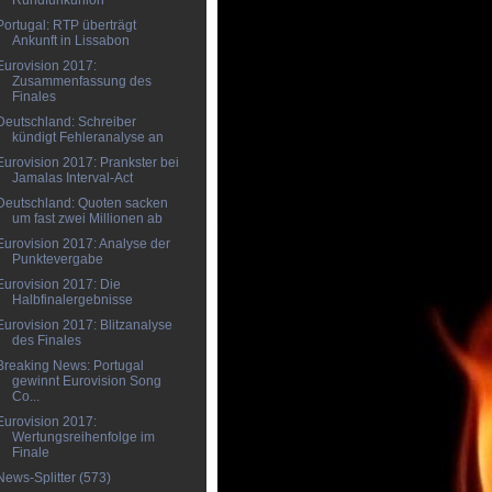
Rundfunkunion
Portugal: RTP überträgt
Ankunft in Lissabon
Eurovision 2017:
Zusammenfassung des
Finales
Deutschland: Schreiber
kündigt Fehleranalyse an
Eurovision 2017: Prankster bei
Jamalas Interval-Act
Deutschland: Quoten sacken
um fast zwei Millionen ab
Eurovision 2017: Analyse der
Punktevergabe
Eurovision 2017: Die
Halbfinalergebnisse
Eurovision 2017: Blitzanalyse
des Finales
Breaking News: Portugal
gewinnt Eurovision Song
Co...
Eurovision 2017:
Wertungsreihenfolge im
Finale
News-Splitter (573)