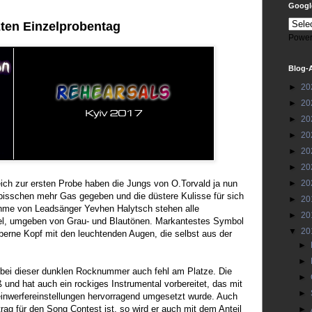
Google
zten Einzelprobentag
Power
Blog-
►
20
►
20
►
20
►
20
►
20
►
20
eich zur ersten Probe haben die Jungs von O.Torvald ja nun
►
20
bisschen mehr Gas gegeben und die düstere Kulisse für sich
►
20
hme von Leadsänger Yevhen Halytsch stehen alle
►
20
el, umgeben von Grau- und Blautönen. Markantestes Symbol
▼
20
silberne Kopf mit den leuchtenden Augen, die selbst aus der
►
►
 bei dieser dunklen Rocknummer auch fehl am Platze. Die
►
und hat auch ein rockiges Instrumental vorbereitet, das mit
►
heinwerfereinstellungen hervorragend umgesetzt wurde. Auch
rag für den Song Contest ist, so wird er auch mit dem Anteil
►