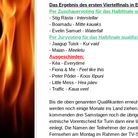
Das Ergebnis des ersten Viertelfinals in 
Per Zuschauervoting für das Halbfinale qua
- Stig Rästa -
Interstellar
- Boamadu -
Mitte kauaks
- Evelin Samuel -
Waterfall
Per Juryvoting für das Halbfinale qualifizi
- Jaagup Tuisk -
Kui vaid
- Maian -
Meeletu
Ausgeschieden:
- Kéa -
Everytime
- Fiona & Me -
Feel like this
- Peter Põder -
Koos lõpuni
- Little Mess -
Hea päev
- Traffic -
Kaua veel
Bis die oben genannten Qualifikanten erneut
werden noch einige Monate ins Land ziehen.
kommenden drei Samstagen noch die übrigen V
estnische Vorentscheid für Turin dann eine 
einlegt. Die Namen der Teilnehmer der zweit
Fernsehen am Montag im Rahmen der TV-