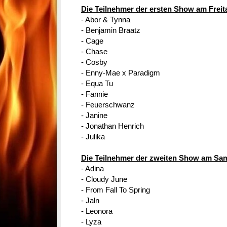
Die Teilnehmer der ersten Show am Freit
- Abor & Tynna
- Benjamin Braatz
- Cage
- Chase
- Cosby
- Enny-Mae x Paradigm
- Equa Tu
- Fannie
- Feuerschwanz
- Janine
- Jonathan Henrich
- Julika
Die Teilnehmer der zweiten Show am Sa
- Adina
- Cloudy June
- From Fall To Spring
- Jaln
- Leonora
- Lyza