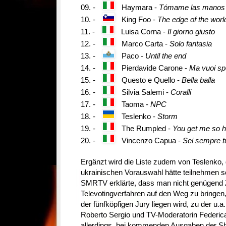
09. -
Haymara -
Tómame las manos
10. -
King Foo -
The edge of the worl
11. -
Luisa Corna -
Il giorno giusto
12. -
Marco Carta -
Solo fantasia
13. -
Paco -
Until the end
14. -
Pierdavide Carone -
Ma vuoi s
15. -
Questo e Quello -
Bella balla
16. -
Silvia Salemi -
Coralli
17. -
Taoma -
NPC
18. -
Teslenko -
Storm
19. -
The Rumpled -
You get me so h
20. -
Vincenzo Capua -
Sei sempre t
Ergänzt wird die Liste zudem von Teslenko, 
ukrainischen Vorauswahl hätte teilnehmen so
SMRTV erklärte, dass man nicht genügend Ze
Televotingverfahren auf den Weg zu bringen,
der fünfköpfigen Jury liegen wird, zu der u
Roberto Sergio und TV-Moderatorin Federic
allerdings, bei kommenden Ausgaben der Sh