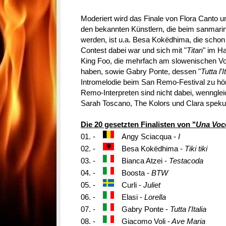
Moderiert wird das Finale von Flora Canto 
den bekannten Künstlern, die beim sanmari
werden, ist u.a. Besa Kokëdhima, die schon
Contest dabei war und sich mit "
Titan
" im Ha
King Foo, die mehrfach am slowenischen 
haben, sowie Gabry Ponte, dessen "
Tutta l'I
Intromelodie beim San Remo-Festival zu h
Remo-Interpreten sind nicht dabei, wenngle
Sarah Toscano, The Kolors und Clara spekul
Die 20 gesetzten Finalisten von "
Una Voc
01. -
Angy Sciacqua -
I
02. -
Besa Kokëdhima -
Tiki tiki
03. -
Bianca Atzei -
Testacoda
04. -
Boosta -
BTW
05. -
Curli -
Juliet
06. -
Elasi -
Lorella
07. -
Gabry Ponte -
Tutta l'Italia
08. -
Giacomo Voli -
Ave Maria