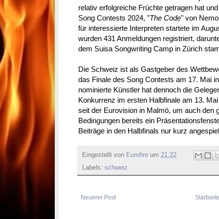
relativ erfolgreiche Früchte getragen hat und
Song Contests 2024, "
The Code
" von Nemo 
für interessierte Interpreten startete im Aug
wurden 431 Anmeldungen registriert, darunt
dem Suisa Songwriting Camp in Zürich sta
Die Schweiz ist als Gastgeber des Wettbewe
das Finale des Song Contests am 17. Mai in
nominierte Künstler hat dennoch die Gelegen
Konkurrenz im ersten Halbfinale am 13. Mai 
seit der Eurovision in Malmö, um auch den g
Bedingungen bereits ein Präsentationsfenste
Beiträge in den Halbfinals nur kurz angespiel
Eingestellt von
Eurofire
um
21:22
Labels:
schweiz
Neuerer Post
Startseit