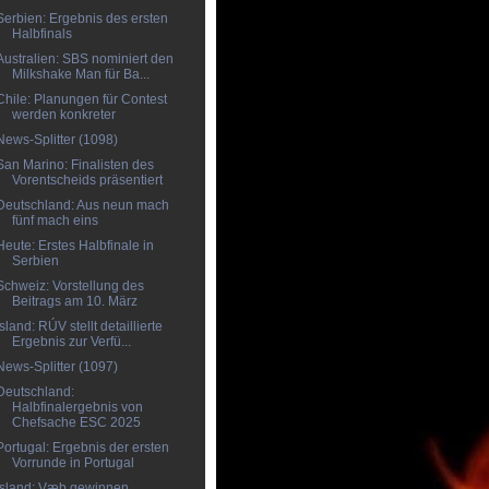
Serbien: Ergebnis des ersten
Halbfinals
Australien: SBS nominiert den
Milkshake Man für Ba...
Chile: Planungen für Contest
werden konkreter
News-Splitter (1098)
San Marino: Finalisten des
Vorentscheids präsentiert
Deutschland: Aus neun mach
fünf mach eins
Heute: Erstes Halbfinale in
Serbien
Schweiz: Vorstellung des
Beitrags am 10. März
Island: RÚV stellt detaillierte
Ergebnis zur Verfü...
News-Splitter (1097)
Deutschland:
Halbfinalergebnis von
Chefsache ESC 2025
Portugal: Ergebnis der ersten
Vorrunde in Portugal
Island: Væb gewinnen