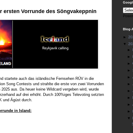
Google
er ersten Vorrunde des Söngvakeppnin
Power
Blog-
►
20
▼
20
►
►
►
►
►
nd startete auch das isländische Fernsehen RÚV in die
ion Song Contests und strahlte die erste von zwei Vorrunden
►
2025 aus. Da heuer keine Wildcard vergeben wird, wurde
►
urzerhand auf drei erhöht. Durch 100%iges Televoting setzten
►
K und Ágúst durch.
►
rrunde in Island:
►
▼