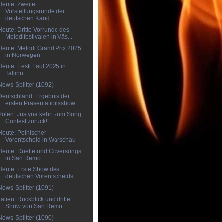
Heute: Zweite
Vorstellungsrunde der
deutschen Kand...
Heute: Dritte Vorrunde des
Melodifestivalen in Väs...
Heute: Melodi Grand Prix 2025
in Norwegen
Heute: Eesti Laul 2025 in
Tallinn
News-Splitter (1092)
Deutschland: Ergebnis der
ersten Präsentationsshow
Polen: Justyna kehrt zum Song
Contest zurück!
Heute: Polnischer
Vorentscheid in Warschau
Heute: Duette und Coversongs
in San Remo
Heute: Erste Show des
deutschen Vorentscheids
News-Splitter (1091)
Italien: Rückblick und dritte
Show von San Remo
News-Splitter (1090)