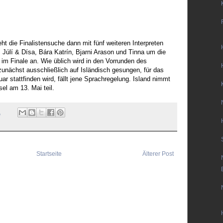
die Finalistensuche dann mit fünf weiteren Interpreten
g, Júlí & Dísa, Bára Katrín, Bjarni Arason und Tinna um die
e im Finale an. Wie üblich wird in den Vorrunden des
zunächst ausschließlich auf Isländisch gesungen, für das
ar stattfinden wird, fällt jene Sprachregelung. Island nimmt
el am 13. Mai teil.
1
Startseite
Älterer Post