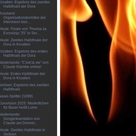
Kroatien: Ergebnis des zweiten
Halbfinals der Dora
Russland:
Organisationskomitee der
Intervision bes...
Heute: Finale von "Pesma za
Evroviziju '25" in Ser...
Heute: Zweites Halbfinale der
Dora in Kroatien
Kroatien: Ergebnis des ersten
Halbfinals der Dora
Niederlande: "C'est la vie" von
Claude Kiambe online!
Heute: Erstes Halbfinale der
Dora in Kroatien
Serbien: Ergebnis des zweiten
Halbfinals
News-Splitter (1099)
Eurovision 2025: Maskottchen
für Basel heißt Lumo
Niederlande:
Songpräsentation von
Claude am Donner...
Heute: Zweites Halbfinale in
Serbien