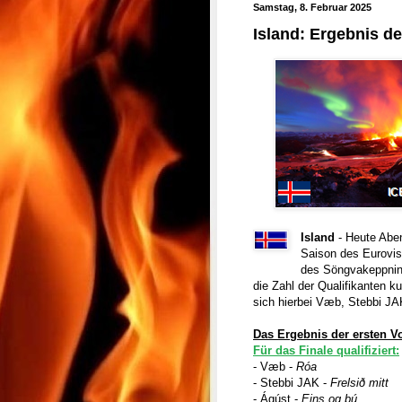
Samstag, 8. Februar 2025
Island: Ergebnis d
Island
- Heute Abe
Saison des Eurovis
des Söngvakeppnin 
die Zahl der Qualifikanten k
sich hierbei Væb, Stebbi JA
Das Ergebnis der ersten Vo
Für das Finale qualifiziert:
- Væb -
Róa
- Stebbi JAK -
Frelsið mitt
- Ágúst -
Eins og þú