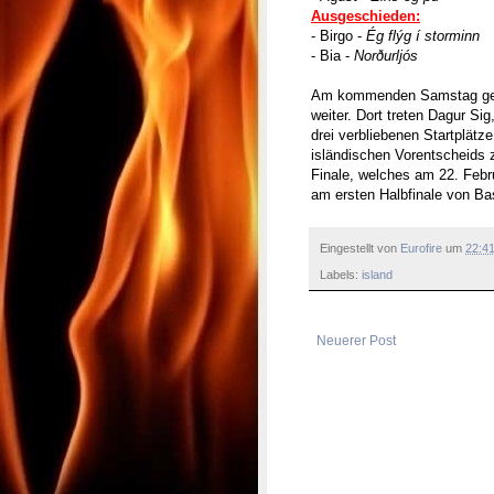
Ausgeschieden:
- Birgo -
Ég flýg í storminn
- Bia -
Norðurljós
Am kommenden Samstag geht 
weiter. Dort treten Dagur Si
drei verbliebenen Startplätz
isländischen Vorentscheids 
Finale, welches am 22. Febru
am ersten Halbfinale von Bas
Eingestellt von
Eurofire
um
22:4
Labels:
island
Neuerer Post