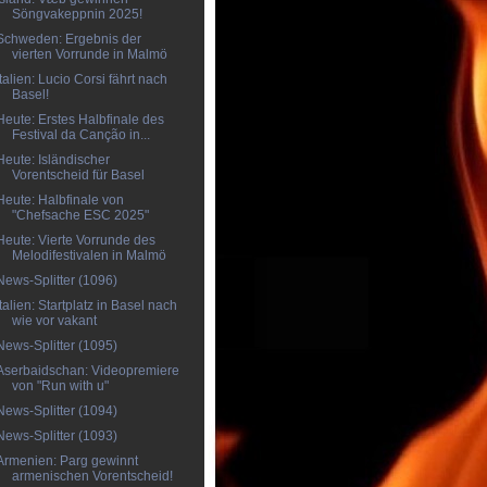
Söngvakeppnin 2025!
Schweden: Ergebnis der
vierten Vorrunde in Malmö
Italien: Lucio Corsi fährt nach
Basel!
Heute: Erstes Halbfinale des
Festival da Canção in...
Heute: Isländischer
Vorentscheid für Basel
Heute: Halbfinale von
"Chefsache ESC 2025"
Heute: Vierte Vorrunde des
Melodifestivalen in Malmö
News-Splitter (1096)
Italien: Startplatz in Basel nach
wie vor vakant
News-Splitter (1095)
Aserbaidschan: Videopremiere
von "Run with u"
News-Splitter (1094)
News-Splitter (1093)
Armenien: Parg gewinnt
armenischen Vorentscheid!