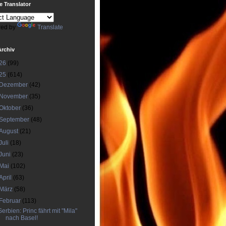
 Translator
ed by
Translate
Archiv
26
(99)
25
(614)
Dezember
(42)
November
(35)
Oktober
(36)
September
(48)
August
(21)
Juli
(18)
Juni
(23)
Mai
(102)
April
(63)
März
(58)
Februar
(113)
Serbien: Princ fährt mit "Mila"
nach Basel!