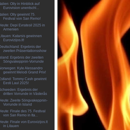
Italien: Olly in Hinblick auf
Eurovision unentschl...
Italien: Olly gewinnt 75.
Festival von San Remo!
Heute: Depi Evratesil 2025 in
Armenien
Litauen: Katarsis gewinnen
Eurovizijos.lt!
Deutschland: Ergebnis der
zweiten Präsentationsshow
Island: Ergebnis der zweiten
Söngvakeppnin-Vorrunde
Norwegen: Kyle Alessandro
gewinnt Melodi Grand Prix!
Estland: Tommy Cash gewinnt
Eesti Laul 2025!
Schweden: Ergebnis der
dritten Vorrunde in Västerås
Heute: Zweite Söngvakeppnin-
Vorrunde in Island
Heute: Finale des 75. Festival
von San Remo in Ita...
Heute: Finale von Eurovizijos.lt
in Litauen