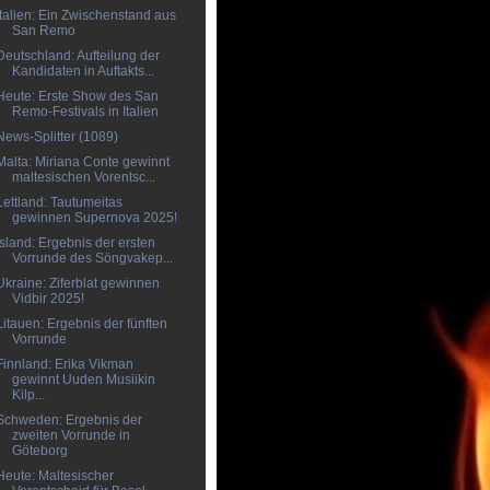
Italien: Ein Zwischenstand aus
San Remo
Deutschland: Aufteilung der
Kandidaten in Auftakts...
Heute: Erste Show des San
Remo-Festivals in Italien
News-Splitter (1089)
Malta: Miriana Conte gewinnt
maltesischen Vorentsc...
Lettland: Tautumeitas
gewinnen Supernova 2025!
Island: Ergebnis der ersten
Vorrunde des Söngvakep...
Ukraine: Ziferblat gewinnen
Vidbir 2025!
Litauen: Ergebnis der fünften
Vorrunde
Finnland: Erika Vikman
gewinnt Uuden Musiikin
Kilp...
Schweden: Ergebnis der
zweiten Vorrunde in
Göteborg
Heute: Maltesischer