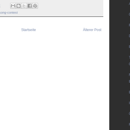
2
song-contest
Startseite
Älterer Post