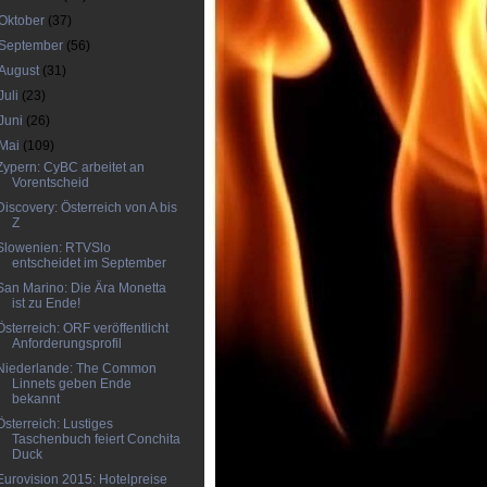
Oktober
(37)
September
(56)
August
(31)
Juli
(23)
Juni
(26)
Mai
(109)
Zypern: CyBC arbeitet an
Vorentscheid
Discovery: Österreich von A bis
Z
Slowenien: RTVSlo
entscheidet im September
San Marino: Die Ära Monetta
ist zu Ende!
Österreich: ORF veröffentlicht
Anforderungsprofil
Niederlande: The Common
Linnets geben Ende
bekannt
Österreich: Lustiges
Taschenbuch feiert Conchita
Duck
Eurovision 2015: Hotelpreise