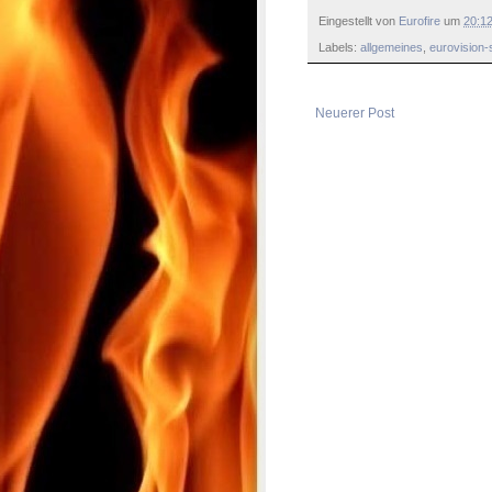
Eingestellt von
Eurofire
um
20:1
Labels:
allgemeines
,
eurovision-
Neuerer Post