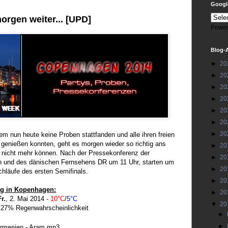
Google
orgen weiter... [UPD]
Power
Blog-
►
20
►
20
►
20
►
20
►
20
►
20
►
20
m nun heute keine Proben stattfanden und alle ihren freien
genießen konnten, geht es morgen wieder so richtig ans
►
20
 nicht mehr können. Nach der Pressekonferenz der
►
20
 und des dänischen Fernsehens DR um 11 Uhr, starten um
►
20
chläufe des ersten Semifinals.
►
20
ag in Kopenhagen:
►
20
Fr.
, 2. Mai 2014 -
10°C
/
5°C
▼
20
 27% Regenwahrscheinlichkeit
►
►
rmenien - Aram mp3