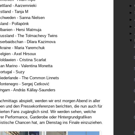
ettland - Aarzemnieki
►
stland - Tanja M
►
chweden - Sanna Nielsen
►
sland - Pollapönk
►
lbanien - Hersi Matmuja
►
ussland - The Tolmachevy Twins
▼
serbaidschan - Dilara Kazimova
kraine - Maria Yaremchuk
elgien - Axel Hirsoux
ldawien - Cristina Scarlat
an Marino - Valentina Monetta
ortugal - Suzy
iederlande - The Common Linnets
ontenegro - Sergej Cetković
ngarn - András Kállay-Saunders
chmittags abspielt, werden wir erst morgen Abend in aller
ben und den Pressekonferenzen berichten, die nun auch für
tierten Fans zugänglich sind. Wir werden sehen, welche
hrer Performance, Garderobe oder Hintergrundgrafiken
listische Chancen hat, am Dienstag ins Finale einzuziehen.