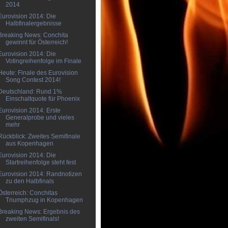
2014
Eurovision 2014: Die
Halbfinalergebnisse
Breaking News: Conchita
gewinnt für Österreich!
Eurovision 2014: Die
Votingreihenfolge im Finale
Heute: Finale des Eurovision
Song Contest 2014!
Deutschland: Rund 1%
Einschaltquote für Phoenix
Eurovision 2014: Erste
Generalprobe und vieles
mehr
Rückblick: Zweites Semifinale
aus Kopenhagen
Eurovision 2014: Die
Startreihenfolge steht fest
Eurovision 2014: Randnotizen
zu den Halbfinals
Österreich: Conchitas
Triumphzug in Kopenhagen
Breaking News: Ergebnis des
zweiten Semifinals!