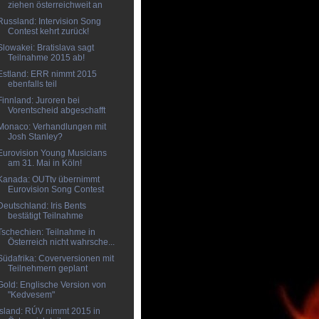
ziehen österreichweit an
Russland: Intervision Song
Contest kehrt zurück!
Slowakei: Bratislava sagt
Teilnahme 2015 ab!
Estland: ERR nimmt 2015
ebenfalls teil
Finnland: Juroren bei
Vorentscheid abgeschafft
Monaco: Verhandlungen mit
Josh Stanley?
Eurovision Young Musicians
am 31. Mai in Köln!
Kanada: OUTtv übernimmt
Eurovision Song Contest
Deutschland: Iris Bents
bestätigt Teilnahme
Tschechien: Teilnahme in
Österreich nicht wahrsche...
Südafrika: Coverversionen mit
Teilnehmern geplant
Gold: Englische Version von
"Kedvesem"
Island: RÚV nimmt 2015 in