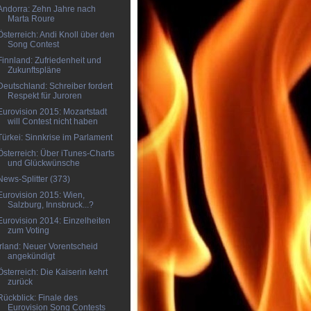
Andorra: Zehn Jahre nach
Marta Roure
Österreich: Andi Knoll über den
Song Contest
Finnland: Zufriedenheit und
Zukunftspläne
Deutschland: Schreiber fordert
Respekt für Juroren
Eurovision 2015: Mozartstadt
will Contest nicht haben
Türkei: Sinnkrise im Parlament
Österreich: Über iTunes-Charts
und Glückwünsche
News-Splitter (373)
Eurovision 2015: Wien,
Salzburg, Innsbruck...?
Eurovision 2014: Einzelheiten
zum Voting
Irland: Neuer Vorentscheid
angekündigt
Österreich: Die Kaiserin kehrt
zurück
Rückblick: Finale des
Eurovision Song Contests