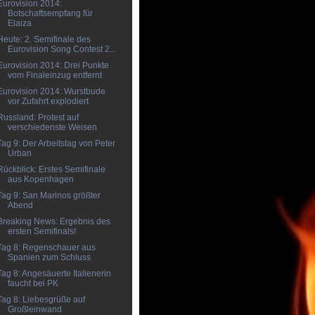
Eurovision 2014:
Botschaftsempfang für
Elaiza
Heute: 2. Semifinale des
Eurovision Song Contest 2...
Eurovision 2014: Drei Punkte
vom Finaleinzug entfernt
Eurovision 2014: Wurstbude
vor Zufahrt explodiert
Russland: Protest auf
verschiedenste Weisen
Tag 9: Der Arbeitstag von Peter
Urban
Rückblick: Erstes Semifinale
aus Kopenhagen
Tag 9: San Marinos größter
Abend
Breaking News: Ergebnis des
ersten Semifinals!
Tag 8: Regenschauer aus
Spanien zum Schluss
Tag 8: Angesäuerte Italienerin
faucht bei PK
Tag 8: Liebesgrüße auf
Großleinwand