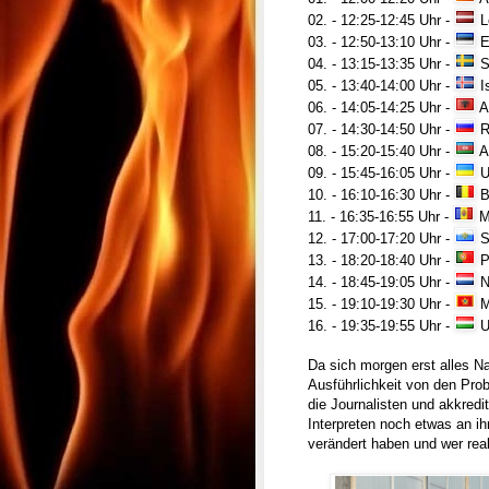
02. - 12:25-12:45 Uhr -
L
03. - 12:50-13:10 Uhr -
E
04. - 13:15-13:35 Uhr -
S
05. - 13:40-14:00 Uhr -
I
06. - 14:05-14:25 Uhr -
A
07. - 14:30-14:50 Uhr -
R
08. - 15:20-15:40 Uhr -
A
09. - 15:45-16:05 Uhr -
U
10. - 16:10-16:30 Uhr -
B
11. - 16:35-16:55 Uhr -
Mo
12. - 17:00-17:20 Uhr -
S
13. - 18:20-18:40 Uhr -
P
14. - 18:45-19:05 Uhr -
N
15. - 19:10-19:30 Uhr -
M
16. - 19:35-19:55 Uhr -
U
Da sich morgen erst alles Na
Ausführlichkeit von den Pro
die Journalisten und akkredi
Interpreten noch etwas an i
verändert haben und wer rea