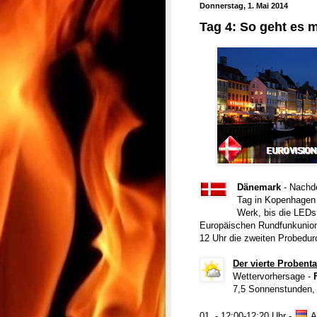
Donnerstag, 1. Mai 2014
Tag 4: So geht es m
Dänemark
- Nachde
Tag in Kopenhagen 
Werk, bis die LEDs
Europäischen Rundfunkunion
12 Uhr die zweiten Probedur
Der vierte Probent
Wettervorhersage -
7,5 Sonnenstunden,
01. - 12:00-12:20 Uhr -
A