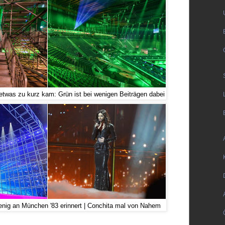
 etwas zu kurz kam: Grün ist bei wenigen Beiträgen dabei
enig an München '83 erinnert | Conchita mal von Nahem