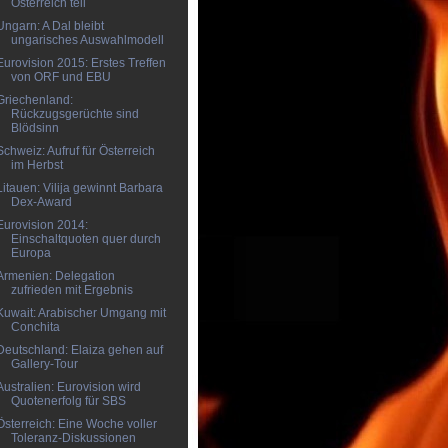
Österreich teil
Ungarn: A Dal bleibt
ungarisches Auswahlmodell
Eurovision 2015: Erstes Treffen
von ORF und EBU
Griechenland:
Rückzugsgerüchte sind
Blödsinn
Schweiz: Aufruf für Österreich
im Herbst
Litauen: Vilija gewinnt Barbara
Dex-Award
Eurovision 2014:
Einschaltquoten quer durch
Europa
Armenien: Delegation
zufrieden mit Ergebnis
Kuwait: Arabischer Umgang mit
Conchita
Deutschland: Elaiza gehen auf
Gallery-Tour
Australien: Eurovision wird
Quotenerfolg für SBS
Österreich: Eine Woche voller
Toleranz-Diskussionen