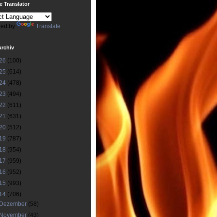
 Translator
ed by
Translate
Archiv
26
(100)
25
(614)
24
(478)
23
(494)
22
(611)
21
(631)
20
(512)
19
(787)
18
(954)
17
(959)
16
(952)
15
(993)
14
(706)
Dezember
(58)
November
(43)